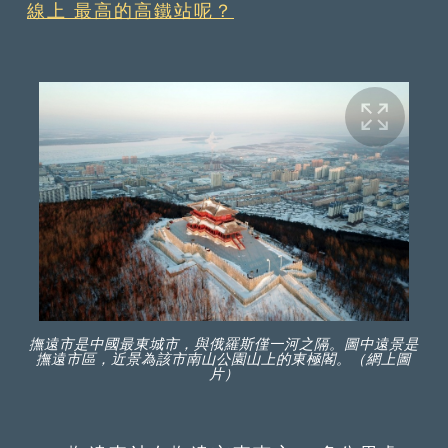
線上 最高的高鐵站呢？
撫遠市是中國最東城市，與俄羅斯僅一河之隔。圖中遠景是
撫遠市區，近景為該市南山公園山上的東極閣。（網上圖
片）