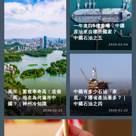
一年進口5億多噸 中國
原油來自哪些國家？ ｜
中國石油之五
2026-02-04
馬年｜重複率奇高！這個
中國有多少石油「家
「馬」地名為何遍布中
底」？哪省產油最多？｜
國？｜神州冷知識
中國石油之四
2026-02-13
2026-01-22