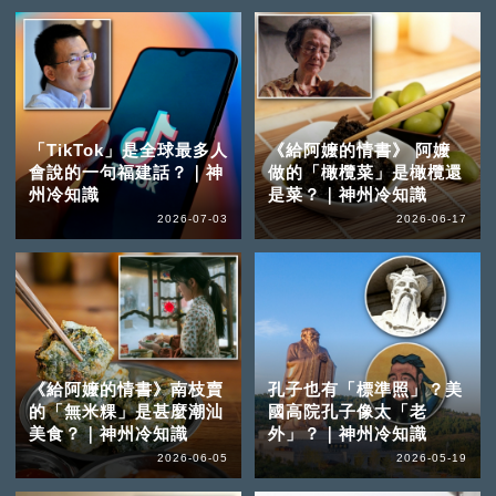
「TikTok」是全球最多人
《給阿嬤的情書》 阿嬤
會說的一句福建話？｜神
做的「橄欖菜」是橄欖還
州冷知識
是菜？｜神州冷知識
2026-07-03
2026-06-17
《給阿嬤的情書》南枝賣
孔子也有「標準照」？美
的「無米粿」是甚麼潮汕
國高院孔子像太「老
美食？｜神州冷知識
外」？｜神州冷知識
2026-06-05
2026-05-19