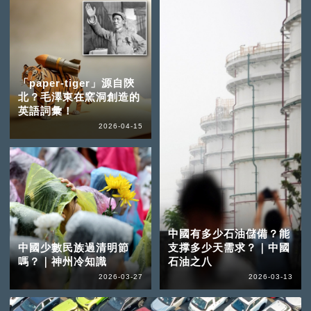
「paper-tiger」源自陝
北？毛澤東在窯洞創造的
英語詞彙！
2026-04-15
中國有多少石油儲備？能
中國少數民族過清明節
支撑多少天需求？｜中國
嗎？｜神州冷知識
石油之八
2026-03-27
2026-03-13