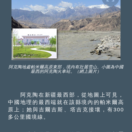
阿克陶地處帕米爾高原東部，境內有壯麗雪山。小圖為中國
最西的阿克陶火車站。（網上圖片）
阿克陶在新疆最西部，從地圖上可見，
中國地理的最西端就在該縣境內的帕米爾高
原上；她與吉爾吉斯、塔吉克接壤，有300
多公里國境線。