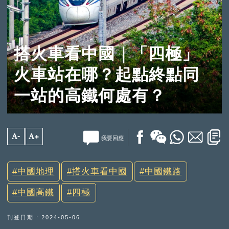
搭火車看中國｜「四極」
火車站在哪？起點終點同
一站的高鐵何處有？
A-
A+
我要回應
中國地理
搭火車看中國
中國鐵路
中國高鐵
四極
刊登日期 : 2024-05-06