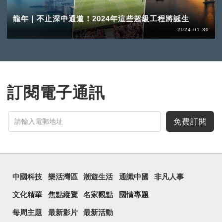
龍年｜不止深中通道！2024年這些超級工程將誕生
2024-01-30
訂閱電子通訊
免費訂閱
中國科技
樂活灣區
潮遊生活
通識中國
非凡人事
文化精華
焦點縱覽
名家觀點
國情專題
每周主題
最新影片
最新活動