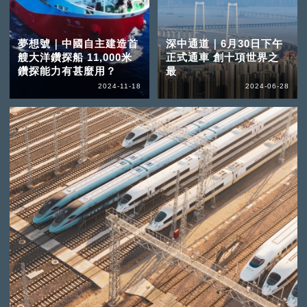
夢想號｜中國自主建造首
深中通道｜6月30日下午
艘大洋鑽探船 11,000米
正式通車 創十項世界之
鑽探能力有甚麼用？
最
2024-11-18
2024-06-28