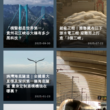
「橫豎都是世界第一」
超級工程｜雅魯藏布江下
貴州花江峽谷大橋有多少
游水電工程 迎難而上打
黑科技？
造「3個三峽」
2025-09-30
2025-07-22
媽灣海底隧道｜全國最大
直徑及深圳第一條海底隧
道 量身定制盾構機強在
哪裏？
2025-01-23