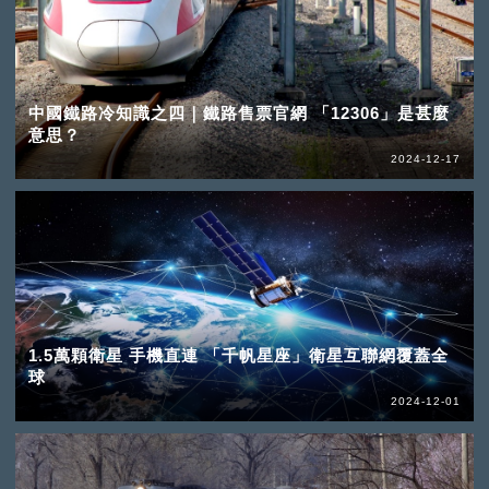
中國鐵路冷知識之四｜鐵路售票官網 「12306」是甚麼
意思？
2024-12-17
1.5萬顆衛星 手機直連 「千帆星座」衛星互聯網覆蓋全
球
2024-12-01