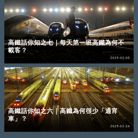
高鐵話你知之七｜每天第一班高鐵為何不
載客？
2025-02-05
高鐵話你知之六｜高鐵為何很少「通宵
車」？
2025-01-24