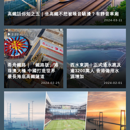
高鐵話你知之五｜坐高鐵不想被噪音騷擾？有靜音車廂
2024-03-11
2:22
甬舟鐵路｜「鐵路版」港
西水東調｜正式通水惠及
珠澳大橋 中國打造世界
逾3200萬人 香港備用水
最長海底高鐵隧道
源增加
2024-02-25
2024-02-01