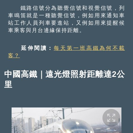
鐵路信號分為聽覺信號和視覺信號，列
車鳴笛就是一種聽覺信號，例如用來通知車
站工作人員列車要進站，又例如用來提醒候
車乘客與月台邊緣保持距離。
延伸閱讀：
每天第一班高鐵為何不載
客？
中國高鐵｜遠光燈照射距離達2公
里