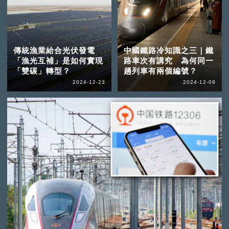
傳統漁業給合光伏發電
中國鐵路冷知識之三｜鐵
「漁光互補」是如何實現
路車次有講究 為何同一
「雙碳」轉型？
趟列車有兩個編號？
2024-12-23
2024-12-09