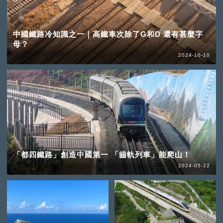
中國鐵路冷知識之一｜高鐵車次除了G和D 還有甚麼字
母？
2024-10-10
「都四鐵路」創造中國第一 「齒軌列車」能爬山！
2024-05-22