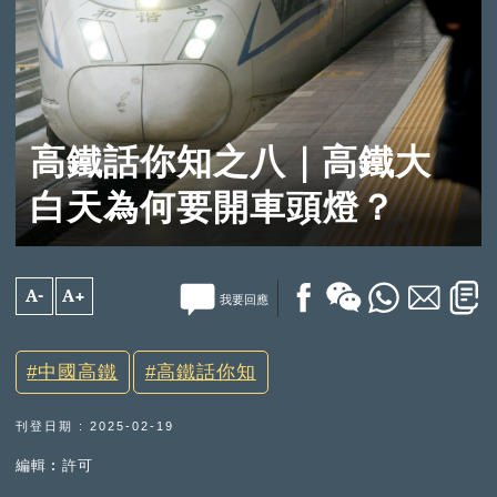
高鐵話你知之八｜高鐵大
白天為何要開車頭燈？
A-
A+
我要回應
中國高鐵
高鐵話你知
刊登日期 : 2025-02-19
編輯︰許可