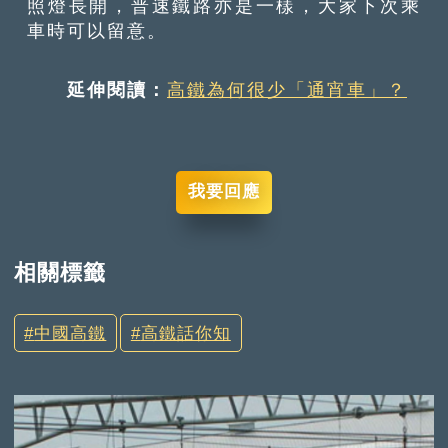
照燈長開，普速鐵路亦是一樣，大家下次乘
車時可以留意。
延伸閱讀：
高鐵為何很少「通宵車」？
我要回應
相關標籤
中國高鐵
高鐵話你知