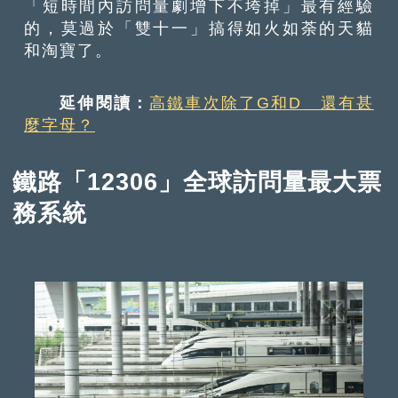
「短時間內訪問量劇增下不垮掉」最有經驗
的，莫過於「雙十一」搞得如火如荼的天貓
和淘寶了。
延伸閱讀：
高鐵車次除了G和D 還有甚
麼字母？
鐵路「12306」全球訪問量最大票
務系統