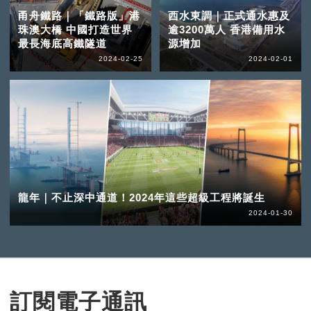
甬舟鐵路｜「鐵路版」港
西水東調｜正式通水惠及
珠澳大橋 中國打造世界
逾3200萬人 香港備用水
最長海底高鐵隧道
源增加
2024-02-25
2024-02-01
龍年｜不止深中通道！2024年這些超級工程將誕生
2024-01-30
訂閱電子通訊