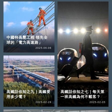
中國特高壓工程 領先全
球的「電力高速路」
2025-06-06
高鐵話你知之九｜高鐵要
高鐵話你知之七｜每天第
用多少電？
一班高鐵為何不載客？
2025-02-28
2025-02-05