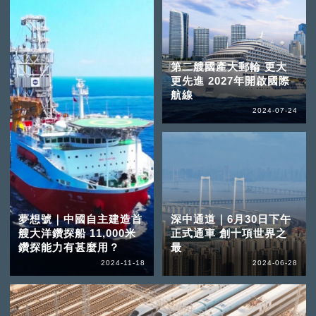
第二艘國產大郵輪 更大
更先進 2027年開啟國際
航線
2024-07-24
夢想號｜中國自主建造首
深中通道｜6月30日下午
艘大洋鑽探船 11,000米
正式通車 創十項世界之
鑽探能力有甚麼用？
最
2024-11-18
2024-06-28