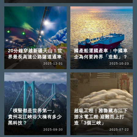
20分鐘穿越新疆天山！世
國產船運國產車：中國車
界最長高速公路隧道通車
企為何要跨界「造船」？
2025-12-31
2025-10-23
「橫豎都是世界第一」
超級工程｜雅魯藏布江下
貴州花江峽谷大橋有多少
游水電工程 迎難而上打
黑科技？
造「3個三峽」
2025-09-30
2025-07-22