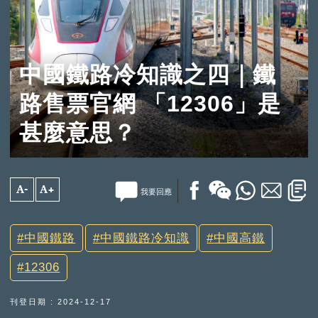
中國鐵路冷知識之四｜鐵
路售票官網 「12306」是
甚麼意思？
A-
A+
我要回應
中國鐵路
中國鐵路冷知識
中國高鐵
12306
刊登日期 : 2024-12-17