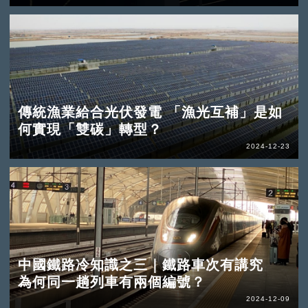
傳統漁業給合光伏發電 「漁光互補」是如
何實現「雙碳」轉型？
2024-12-23
中國鐵路冷知識之三｜鐵路車次有講究
為何同一趟列車有兩個編號？
2024-12-09