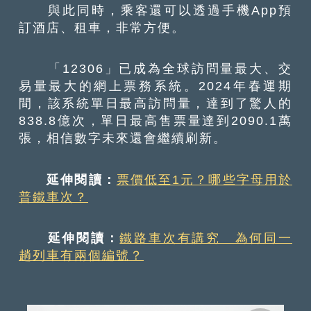
與此同時，乘客還可以透過手機App預
訂酒店、租車，非常方便。
「12306」已成為全球訪問量最大、交
易量最大的網上票務系統。2024年春運期
間，該系統單日最高訪問量，達到了驚人的
838.8億次，單日最高售票量達到2090.1萬
張，相信數字未來還會繼續刷新。
延伸閱讀：
票價低至1元？哪些字母用於
普鐵車次？
延伸閱讀：
鐵路車次有講究 為何同一
趟列車有兩個編號？