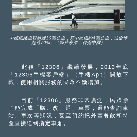
中國鐵路里程超過16萬公里，其中高鐵約4萬公里，佔全球
超過70%。（圖片來源：視覺中國）
此後「12306」繼續發展，2013年底
「12306手機客戶端」（手機App）開放下
載，使用相關服務的民眾不斷增加。
目前「12306」服務非常廣泛，民眾除
了能完成「購、改、退」車票，還能查詢車
站、車次等狀況；甚至預約把外賣餐飲和特
產直接送到指定車廂。