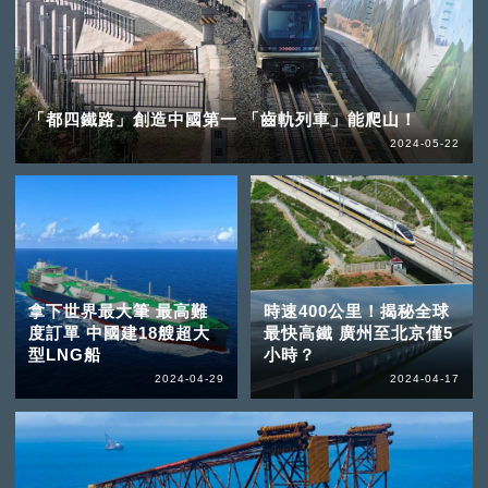
「都四鐵路」創造中國第一 「齒軌列車」能爬山！
2024-05-22
拿下世界最大筆 最高難
時速400公里！揭秘全球
度訂單 中國建18艘超大
最快高鐵 廣州至北京僅5
型LNG船
小時？
2024-04-29
2024-04-17