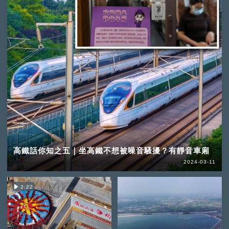
高鐵話你知之五｜坐高鐵不想被噪音騷擾？有靜音車廂
2024-03-11
2:22