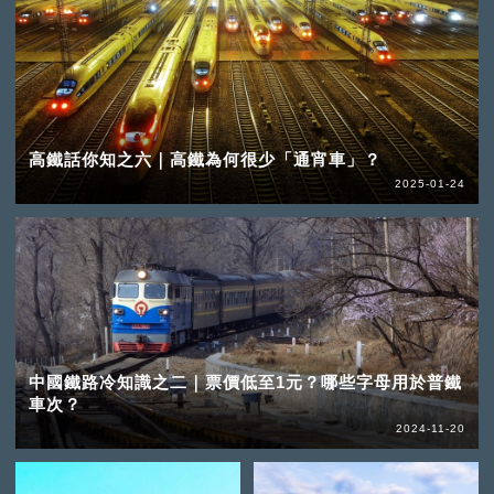
高鐵話你知之六｜高鐵為何很少「通宵車」？
2025-01-24
中國鐵路冷知識之二｜票價低至1元？哪些字母用於普鐵
車次？
2024-11-20