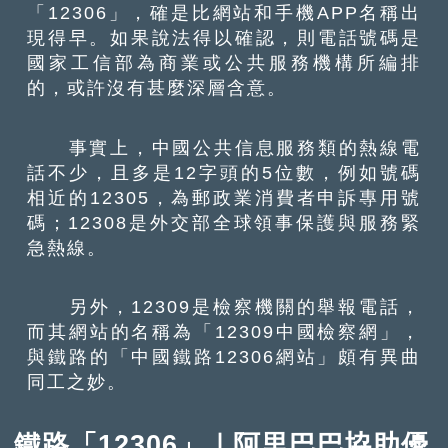
「12306」，確是比網站和手機APP名稱出
現得早。如果說法得以確認，則電話號碼是
國家工信部為商業或公共服務機構所編排
的，或許沒有甚麼深層含意。
事實上，中國公共信息服務類的熱線電
話不少，且多是12字頭的5位數，例如號碼
相近的12305，為郵政業消費者申訴專用號
碼；12308是外交部全球領事保護與服務緊
急熱線。
另外，12309是檢察機關的舉報電話，
而其網站的名稱為「12309中國檢察網」，
與鐵路的「中國鐵路12306網站」頗有異曲
同工之妙。
鐵路「12306」｜阿里巴巴協助優