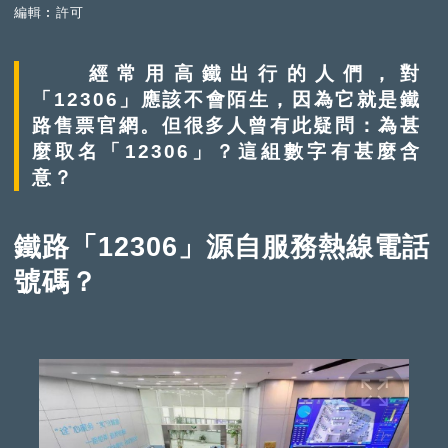
編輯︰許可
經常用高鐵出行的人們，對
「12306」應該不會陌生，因為它就是鐵
路售票官網。但很多人曾有此疑問：為甚
麼取名「12306」？這組數字有甚麼含
意？
鐵路「12306」源自服務熱線電話
號碼？