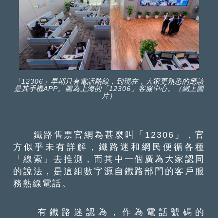
「12306」早期只有電話熱線，到現在，大家更熟悉的應該
是其手機APP。圖為上海的「12306」客服中心。（網上圖
片）
鐵路售票官網為甚麼叫「12306」，官
方似乎未有詳解，鐵路迷和網民便循各種
「線索」去推測，而其中一個廣為大家認同
的說法，是這組數字源自鐵路部門的客戶服
務熱線電話。
有鐵路迷認為，作為電話號碼的