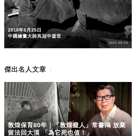
2010年6月25日
中國繪畫大師吳冠中逝世
2021-06-24
傑出名人文章
敦煌保育80年｜「敦煌癡人」常書鴻 放棄
留法回大漠 「為它死也值！」