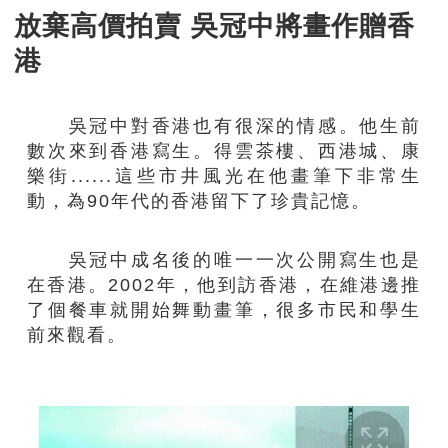
放棄高價拍賣 吳冠中將畫作贈香
港
吳冠中對香港也有很深的情感。他生前
數次來到香港寫生。得雲茶樓、西港城、康
樂
街
......
這些市井風光在他畫筆下非常生
動，為
90
年代的香港留下了珍貴記憶。
吳冠中成名後的唯一一次公開寫生也是
在香港。
2002
年，他到訪香港，
在
維港邊推
了個餐車就開始舞動畫筆，很多市民和學生
前來
觀看。