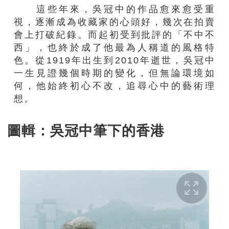
這些年來，吳冠中的作品愈來愈受重
視，逐漸成為收藏家的心頭好，幾次在拍賣
會上打破紀錄。而起初受到批評的「不中不
西」，也終於成了他最為人稱道的風格特
色。
從
1919
年出生到
2010
年逝世，吳冠中
一生見證幾個時期的變化，但無論環境如
何，他始終初心不改，追尋心中的藝術理
想。
圖輯：吳冠中筆下的香港