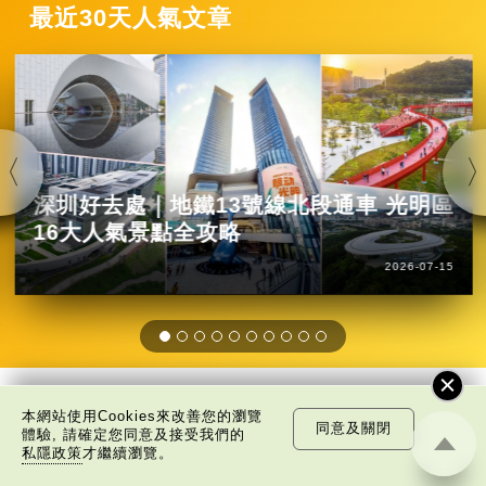
最近30天人氣文章
深圳好去處｜地鐵13號線北段通車 光明區
16大人氣景點全攻略
2026-07-15
本網站使用Cookies來改善您的瀏覽
編輯推薦
同意及關閉
體驗, 請確定您同意及接受我們的
私隱政策
才繼續瀏覽。