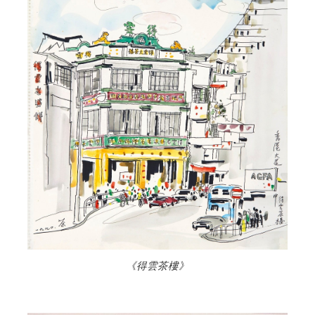
《得雲茶樓》