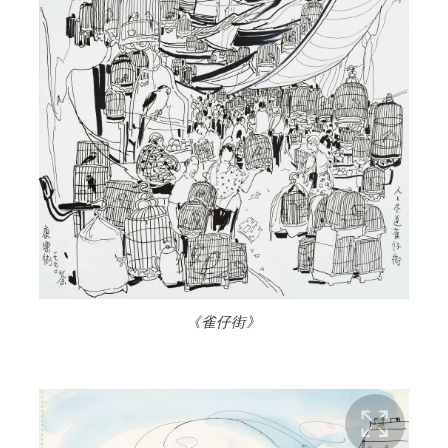
《雀仔街》