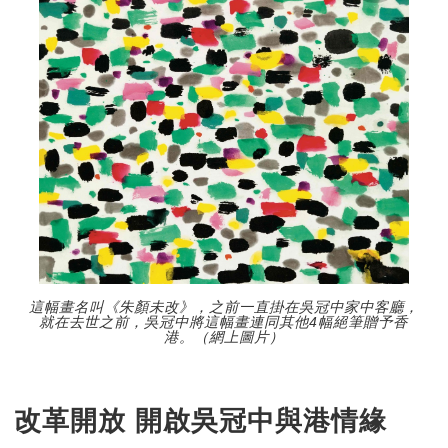
這幅畫名叫《朱顏未改》，之前一直掛在吳冠中家中客廳，
就在去世之前，吳冠中將這幅畫連同其他4幅絕筆贈予香
港。（網上圖片）
改革開放 開啟吳冠中與港情緣