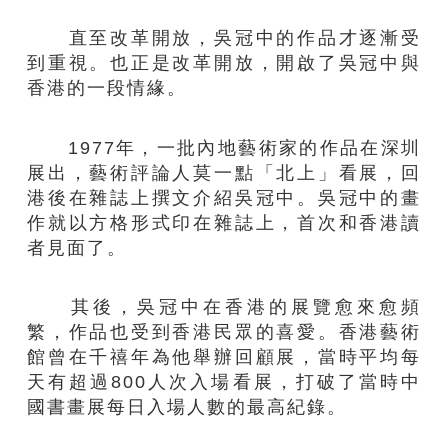
直至
改革開放，吳冠中的作品才逐漸受
到重視。也正是改革開放，開啟了吳冠中與
香港的一段情緣。
1977
年，一批內地藝術家的作品在深圳
展出，藝術評論人莫一點「北上」看展，回
港後在雜誌上撰文介紹吳冠中。吳冠中的畫
作
就
以方格形式印在雜誌上，首次和香港讀
者見面了。
其後，吳冠中在香港的展覽
愈
來
愈
頻
繁，作品也
受到
香港民眾的喜愛。香港藝術
館曾在千禧年為他舉辦回顧展，當時平均每
天有
超過800
人次入場看展，打破了當時中
國書畫展每日入場人數的最高紀錄。