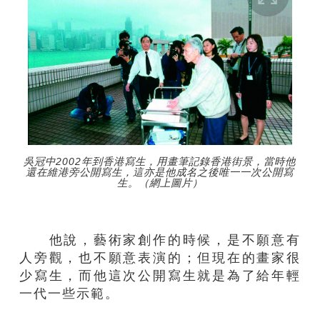
吳冠中2002年到香港寫生，用畫筆記錄香港街景，當時他
還在維港旁公開寫生，這亦是他成名之後唯一一次公開寫
生。（網上圖片）
他說，藝術家創作的時候，是不願意有
人旁觀，也不願意表演的；但現在的畫家很
少寫生，
而他
這次公開寫生就是為了給年輕
一代一些示範。