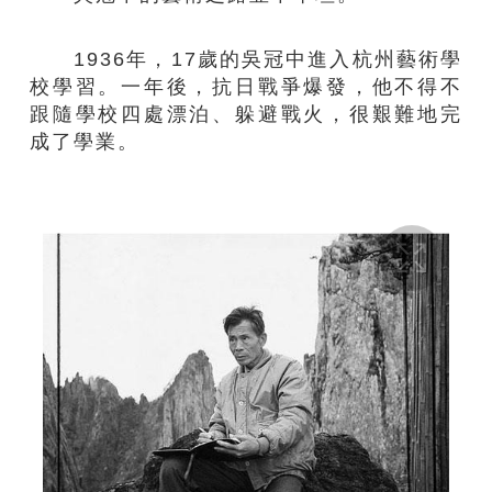
1936
年，
17
歲的吳冠中進入杭州藝術學
校學習。一年後，抗日戰爭爆發，他不得不
跟隨學校四處漂泊、躲避戰火，
很
艱難地完
成了學業。