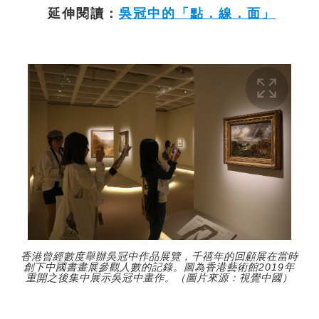
延伸閱讀：
吳冠中的「點．線．面」
香港曾經數度舉辦吳冠中作品展覽，千禧年的回顧展在當時
創下中國書畫展參觀人數的記錄。圖為香港藝術館2019年
重開之後集中展示吳冠中畫作。（圖片來源：視覺中國）