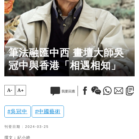
筆法融匯中西 畫壇大師吳
冠中與香港「相遇相知」
A-
A+
我要回應
吳冠中
中國藝術
刊登日期 : 2024-03-25
撰文︰紀小婷