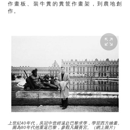
作畫板、
裝
牛糞
的
糞筐作畫架，到
農地
創
作。
上世紀40年代，吳冠中曾經遠赴巴黎求學，學習西方繪畫。
圖為80年代他重返巴黎，參觀凡爾賽宮。（網上圖片）