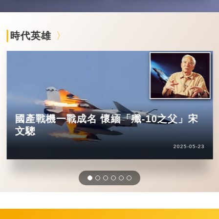
時代英雄
國產戰機一戰成名 懷緬「殲-10之父」宋
文驄
2025-05-23