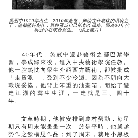
吳冠中1919年出生、2010年逝世，無論在什麼樣的環境之
下，他都堅持創作，最終形成自己的創作風格。圖為80年代
吳冠中在陝西寫生。（網上圖片）
40
年代，吳冠中遠赴藝術之都巴黎學
習，學成歸來後，進入中央藝術學院任教。
他一腔熱忱向學生介紹西方藝術，卻被批成
「走資派」，受到不少冷遇。因為不願向大
環境妥協，他
背上笨重的油畫箱，開始了遊
走江湖的寫生生涯，一走就是三
、
四十
年。
文革時期，
他被
安排
到農村勞動，每
星
期
只有
周
末能
畫畫
一次。於是平時，他
就趁
勞作之餘
構思作品；到了
周
末，就用小黑板