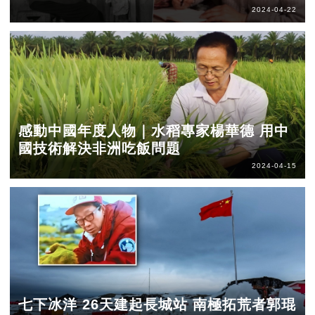
2024-04-22
感動中國年度人物｜水稻專家楊華德 用中
國技術解決非洲吃飯問題
2024-04-15
七下冰洋 26天建起長城站 南極拓荒者郭琨