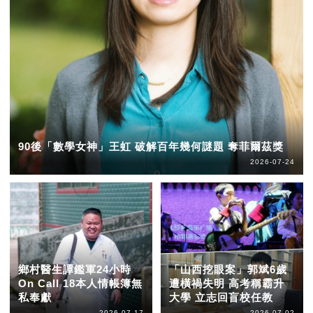
90後「數學女神」王虹 破解百年幾何謎題 奪菲爾茲獎
2026-07-24
鄉村醫生譚鑑軍24小時
「山西挖眼案」郭斌6歲
On Call 18本人情帳簿無
遭橫禍失明 高考稱霸升
私奉獻
大學 立志回盲校任教
2026-07-17
2026-07-02