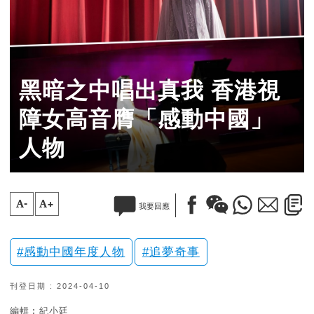
黑暗之中唱出真我 香港視
障女高音膺「感動中國」
人物
A-
A+
我要回應
感動中國年度人物
追夢奇事
刊登日期 : 2024-04-10
編輯︰紀小廷