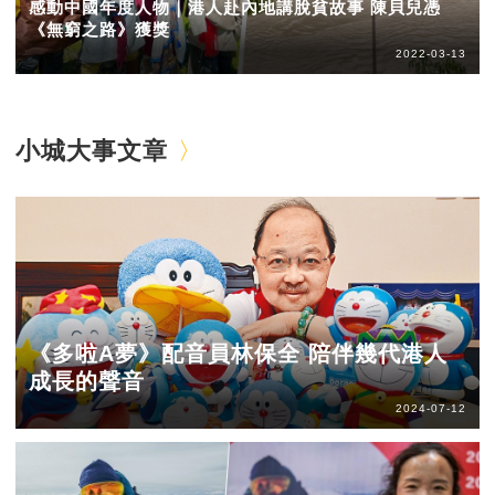
感動中國年度人物｜港人赴內地講脫貧故事 陳貝兒憑
《無窮之路》獲獎
2022-03-13
小城大事文章
《多啦A夢》配音員林保全 陪伴幾代港人
成長的聲音
2024-07-12