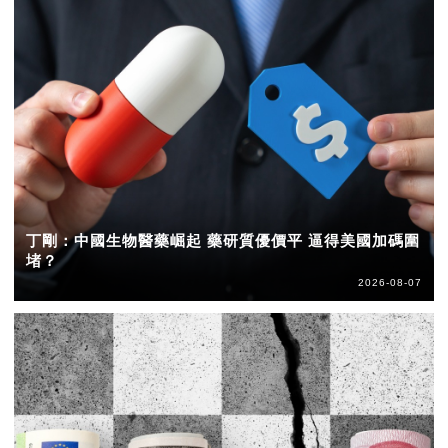
丁剛：中國生物醫藥崛起 藥研質優價平 逼得美國加碼圍
堵？
2026-08-07