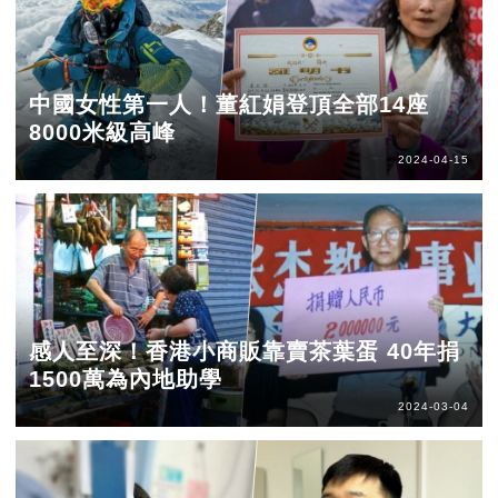
中國女性第一人！董紅娟登頂全部14座
8000米級高峰
2024-04-15
感人至深！香港小商販靠賣茶葉蛋 40年捐
1500萬為內地助學
2024-03-04