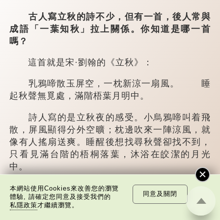
古人寫立秋的詩不少，但有一首，後人常與
成語「一葉知秋」拉上關係。你知道是哪一首
嗎？
這首就是宋·劉翰的《立秋》：
乳鴉啼散玉屏空，一枕新涼一扇風。 睡
起秋聲無覓處，滿階梧葉月明中。
詩人寫的是立秋夜的感受。小烏鴉啼叫着飛
散，屏風顯得分外空曠；枕邊吹來一陣涼風，就
像有人搖扇送爽。睡醒後想找尋秋聲卻找不到，
只看見滿台階的梧桐落葉，沐浴在皎潔的月光
中。
古人認為梧桐是「靈樹...
本網站使用Cookies來改善您的瀏覽
同意及關閉
體驗, 請確定您同意及接受我們的
私隱政策
才繼續瀏覽。