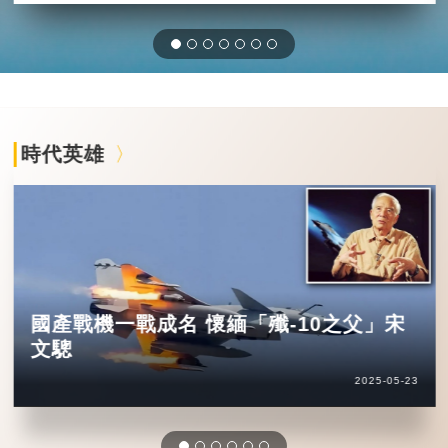
時代英雄
國產戰機一戰成名 懷緬「殲-10之父」宋
文驄
2025-05-23