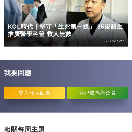
KOL時代｜堅守「生死第一線」 85後醫生
推廣醫學科普 救人無數
2023-11-27
我要回應
登入
發表回應
登記
成為新會員
相關每周主題