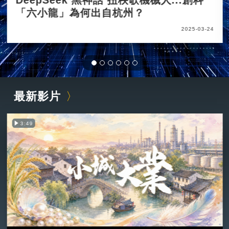
DeepSeek 黑神話 扭秧歌機械人...創科
「六小龍」為何出自杭州？
2025-03-24
最新影片
3:49