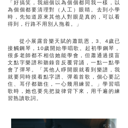
「好搞笑，我細個以為個個都同我一樣，以
為個個都要清理對（人工）眼睛。去到小學
時，先知道原來其他人對眼是真的，可以看
得到，行路不用別人拖着。」
從小展露音樂天賦的蕭凱恩，3、4歲已
接觸鋼琴，10歲開始學唱歌。起初學鋼琴，
很多老師都不相信她能學會，但蕭通過摸盲
文點字樂譜和聽錄音反覆背誦，一點一點學
會了彈琴。「其他人睜開眼就看到樂譜，我
就要同時摸着點字譜、彈着首歌，個心要記
住、耳仔都聽住，一心幾用練習。」學習唱
歌時，她也要先把旋律背下來，用千遍的練
習熟讀歌詞。