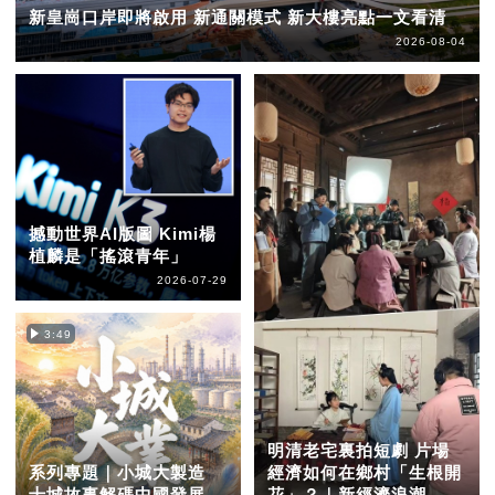
新皇崗口岸即將啟用 新通關模式 新大樓亮點一文看清
2026-08-04
撼動世界AI版圖 Kimi楊
植麟是「搖滾青年」
2026-07-29
3:49
明清老宅裏拍短劇 片場
系列專題｜小城大製造
經濟如何在鄉村「生根開
十城故事解碼中國發展
花」？｜新經濟浪潮