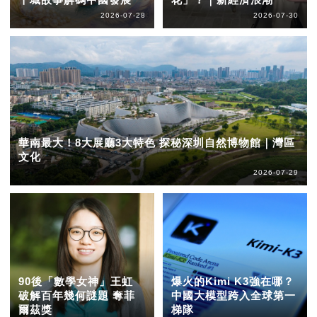
2026-07-28
2026-07-30
華南最大！8大展廳3大特色 探秘深圳自然博物館｜灣區
文化
2026-07-29
90後「數學女神」王虹
爆火的Kimi K3強在哪？
破解百年幾何謎題 奪菲
中國大模型跨入全球第一
爾茲獎
梯隊