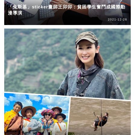
「兔斯基」sticker畫師王卯卯：貧困學生奮鬥成國際動
漫導演
2021-12-26