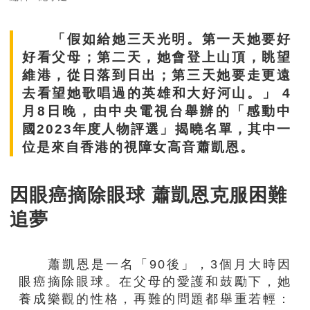
「假如給她三天光明。第一天她要好
好看父母；第二天，她會登上山頂，眺望
維港，從日落到日出；第三天她要走更遠
去看望她歌唱過的英雄和大好河山。」 4
月8日晚，由中央電視台舉辦的「感動中
國2023年度人物評選」揭曉名單，其中一
位是來自香港的視障女高音蕭凱恩。
因眼癌摘除眼球 蕭凱恩克服困難
追夢
蕭凱恩是一名「90後」，3個月大時因
眼癌摘除眼球。在父母的愛護和鼓勵下，她
養成樂觀的性格，再難的問題都舉重若輕：