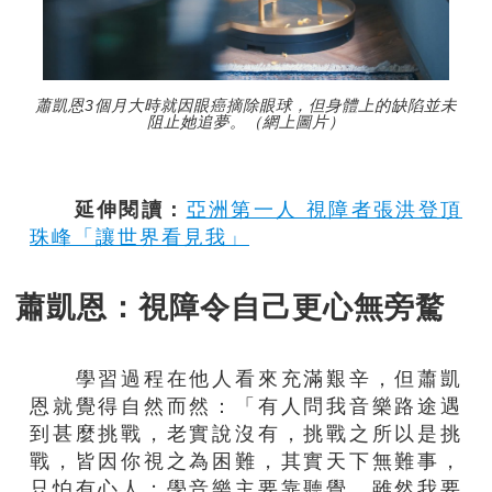
蕭凱恩3個月大時就因眼癌摘除眼球，但身體上的缺陷並未
阻止她追夢。（網上圖片）
延伸閱讀：
亞洲第一人 視障者張洪登頂
珠峰「讓世界看見我」
蕭凱恩：視障令自己更心無旁騖
學習過程在他人看來充滿艱辛，但蕭凱
恩就覺得自然而然：「有人問我音樂路途遇
到甚麼挑戰，老實說沒有，挑戰之所以是挑
戰，皆因你視之為困難，其實天下無難事，
只怕有心人；學音樂主要靠聽覺，雖然我要