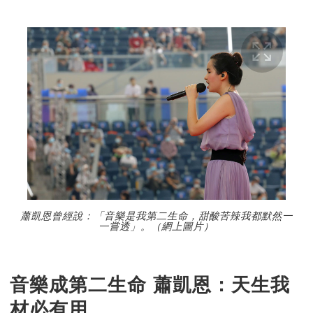
蕭凱恩曾經說：「音樂是我第二生命，甜酸苦辣我都默然一
一嘗透」。（網上圖片）
音樂成第二生命 蕭凱恩：天生我
材必有用