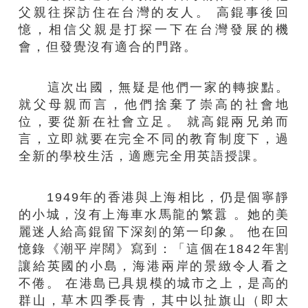
父親往探訪住在台灣的友人。 高錕事後回
憶，相信父親是打探一下在台灣發展的機
會，但發覺沒有適合的門路。
這次出國，無疑是他們一家的轉捩點。
就父母親而言，他們捨棄了崇高的社會地
位，要從新在社會立足。 就高錕兩兄弟而
言，立即就要在完全不同的教育制度下，過
全新的學校生活，適應完全用英語授課。
1949年的香港與上海相比，仍是個寧靜
的小城，沒有上海車水馬龍的繁囂 。她的美
麗迷人給高錕留下深刻的第一印象。 他在回
憶錄《潮平岸闊》寫到：「這個在1842年割
讓給英國的小島，海港兩岸的景緻令人看之
不倦。 在港島已具規模的城市之上，是高的
群山，草木四季長青，其中以扯旗山（即太