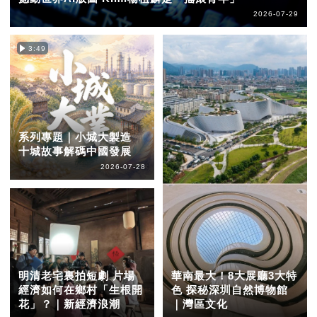
2026-07-29
3:49
系列專題｜小城大製造
十城故事解碼中國發展
2026-07-28
明清老宅裏拍短劇 片場
華南最大！8大展廳3大特
經濟如何在鄉村「生根開
色 探秘深圳自然博物館
花」？｜新經濟浪潮
｜灣區文化