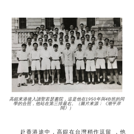
高錕來港後入讀聖若瑟書院，這是他在1950年與4B班的同
學的合照，他站在第三排最右。（圖片來源：《潮平岸
闊》）
赴香港途中，高錕在台灣稍作逗留 ，他