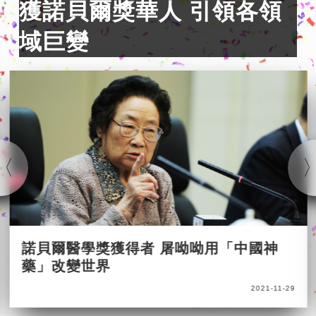
獲諾貝爾獎華人 引領各領
域巨變
諾貝爾醫學獎獲得者 屠呦呦用「中國神
藥」改變世界
2021-11-29