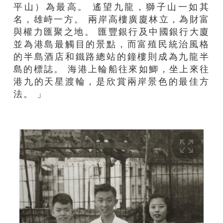
平山）為最高。 遙望九龍，獅子山一如其
名，雄峙一方。 兩岸高樓廣廈林立，為財富
與權力匯聚之地。 匯豐銀行及中國銀行大廈
並為港島最觸目的景點，而富殖民統治風格
的半島酒店和鐵路總站的鐘樓則成為九龍半
島的標誌。 海港上輪船往來如鯽，坐上來往
港九的天星渡輪，是欣賞兩岸景色的最佳方
法。 」