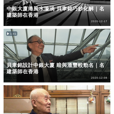
中銀大廈捲風水漩渦 貝聿銘巧妙化解｜名
建築師在香港
2020-12-17
1:41
貝聿銘設計中銀大廈 暗與滙豐較勁名｜名
建築師在香港
2020-12-08