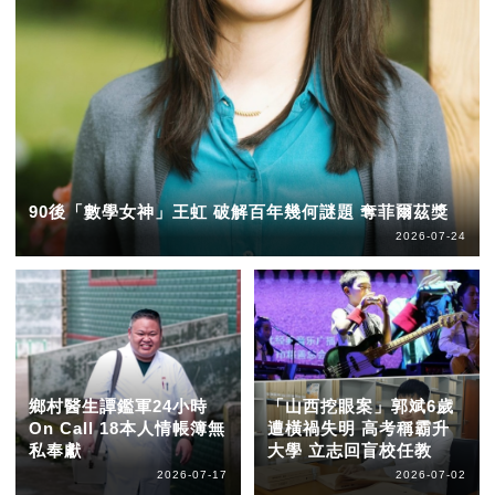
90後「數學女神」王虹 破解百年幾何謎題 奪菲爾茲獎
2026-07-24
鄉村醫生譚鑑軍24小時
「山西挖眼案」郭斌6歲
On Call 18本人情帳簿無
遭橫禍失明 高考稱霸升
私奉獻
大學 立志回盲校任教
2026-07-17
2026-07-02