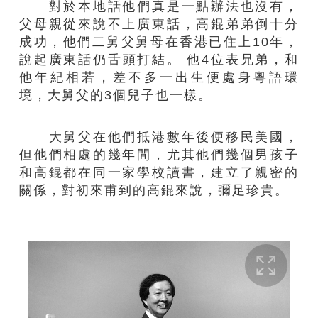
對於本地話他們真是一點辦法也沒有，
父母親從來說不上廣東話，高錕弟弟倒十分
成功，他們二舅父舅母在香港已住上10年，
說起廣東話仍舌頭打結。 他4位表兄弟，和
他年紀相若，差不多一出生便處身粵語環
境，大舅父的3個兒子也一樣。
大舅父在他們抵港數年後便移民美國，
但他們相處的幾年間，尤其他們幾個男孩子
和高錕都在同一家學校讀書，建立了親密的
關係，對初來甫到的高錕來說，彌足珍貴。