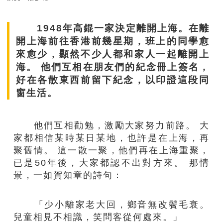
1948年高錕一家決定離開上海。在離
開上海前往香港前幾星期，班上的同學愈
來愈少，顯然不少人都和家人一起離開上
海。 他們互相在朋友們的紀念冊上簽名，
好在各散東西前留下紀念，以印證這段同
窗生活。
他們互相勸勉，激勵大家努力前路。 大
家都相信某時某日某地，也許是在上海，再
聚舊情。 這一散一聚，他們再在上海重聚，
已是50年後，大家都認不出對方來。 那情
景，一如賀知章的詩句：
「少小離家老大回，鄉音無改鬢毛衰。
兒童相見不相識，笑問客從何處來。」