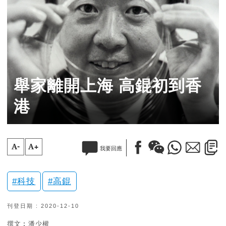
舉家離開上海 高錕初到香
港
A-
A+
我要回應
科技
高錕
刊登日期 : 2020-12-10
撰文︰潘少權