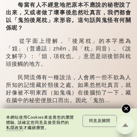
每當有人不經意地把原本不應說的秘密說了
出來，又或者做了壞事後忽然吐真言，我們都會
以「鬼拍後尾枕」來形容。這句話與鬼怪有何關
係呢？
從字面上理解，「後尾枕」的本字應為
「䪴」（普通話：zhěn，與「枕」同音）。《說
文解字》：「䪴，項枕也。」意思是頭後部與枕
頭接觸的地方。
民間流傳有一種說法，人會將一些不欲為人
所知的記憶藏於頸後之處。如果忽然吐真言，就
好像被不明東西（如鬼魂）在後腦拍了一下，藏
在腦中的秘密便脫口而出。因此「鬼拍...
本網站使用Cookies來改善您的瀏覽
同意及關閉
體驗, 請確定您同意及接受我們的
私隱政策
才繼續瀏覽。