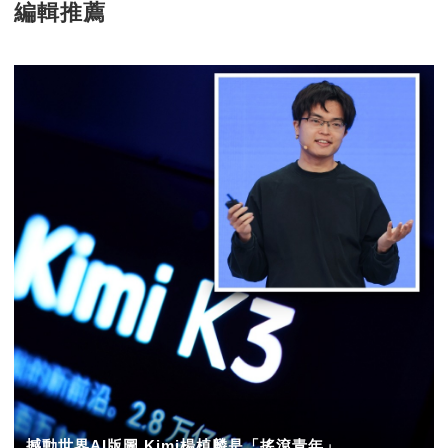
編輯推薦
撼動世界AI版圖 Kimi楊植麟是「搖滾青年」