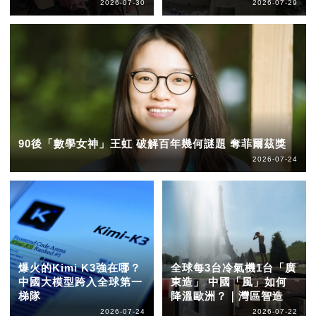
2026-07-30
2026-07-29
90後「數學女神」王虹 破解百年幾何謎題 奪菲爾茲獎
2026-07-24
爆火的Kimi K3強在哪？
全球每3台冷氣機1台「廣
中國大模型跨入全球第一
東造」 中國「風」如何
梯隊
降溫歐洲？｜灣區智造
2026-07-24
2026-07-22