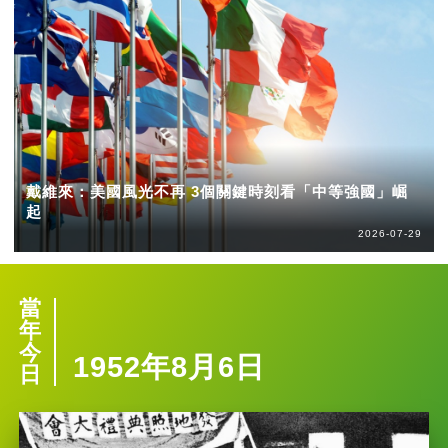
戴維來：美國風光不再 3個關鍵時刻看「中等強國」崛
起
2026-07-29
當
年
今
1952年8月6日
日