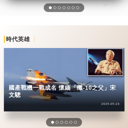
時代英雄
國產戰機一戰成名 懷緬「殲-10之父」宋
文驄
2025-05-23