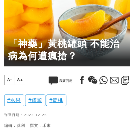
「神藥」黃桃罐頭 不能治
病為何遭瘋搶？
A-
A+
我要回應
水果
罐頭
黃桃
刊登日期 : 2022-12-26
編輯︰莫利
撰文︰禾末