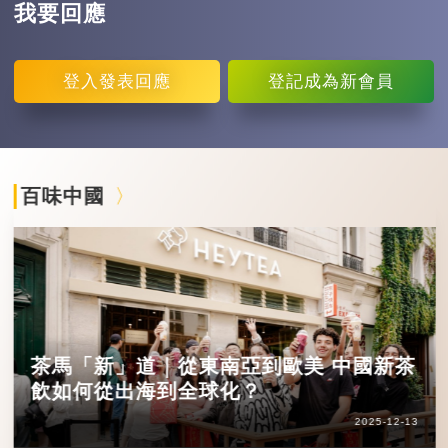
我要回應
登入
發表回應
登記
成為新會員
百味中國
茶馬「新」道｜從東南亞到歐美 中國新茶
飲如何從出海到全球化？
2025-12-13