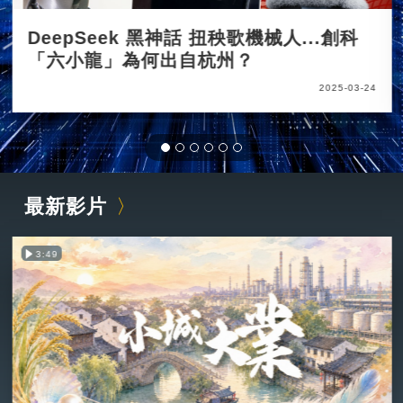
DeepSeek 黑神話 扭秧歌機械人...創科
「六小龍」為何出自杭州？
2025-03-24
最新影片
3:49