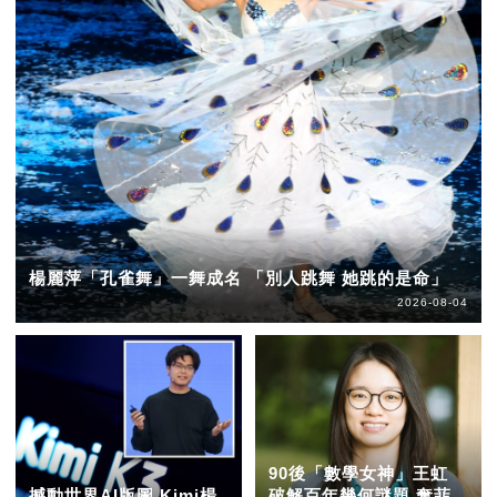
楊麗萍「孔雀舞」一舞成名 「別人跳舞 她跳的是命」
2026-08-04
90後「數學女神」王虹
撼動世界AI版圖 Kimi楊
破解百年幾何謎題 奪菲