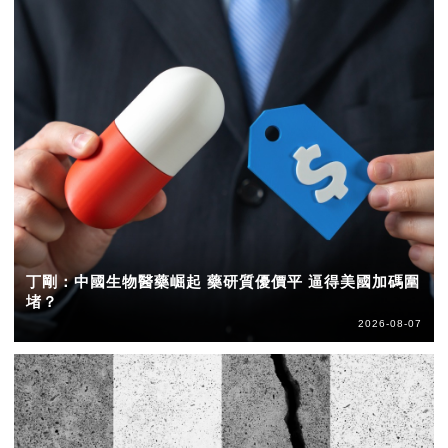
丁剛：中國生物醫藥崛起 藥研質優價平 逼得美國加碼圍
堵？
2026-08-07