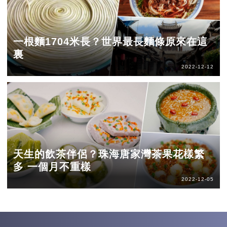
一根麵1704米長？世界最長麵條原來在這
裏
2022-12-12
天生的飲茶伴侶？珠海唐家灣茶果花樣繁
多 一個月不重樣
2022-12-05