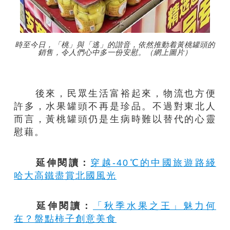
時至今日，「桃」與「逃」的諧音，依然推動着黃桃罐頭的
銷售，令人們心中多一份安慰。（網上圖片）
後來，民眾生活富裕起來，物流也方便
許多，水果罐頭不再是珍品。不過對東北人
而言，黃桃罐頭仍是生病時難以替代的心靈
慰藉。
延伸閱讀：
穿越-40℃的中國旅遊路綫
哈大高鐵盡賞北國風光
延伸閱讀：
「秋季水果之王」魅力何
在？盤點柿子創意美食