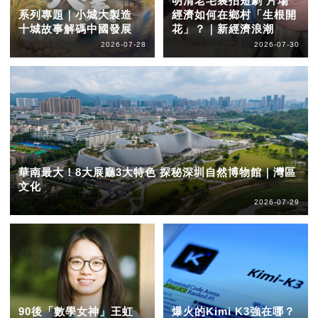
明清老宅裏拍短劇 片場
系列專題｜小城大製造
經濟如何在鄉村「生根開
十城故事解碼中國發展
花」？｜新經濟浪潮
2026-07-28
2026-07-30
華南最大！8大展廳3大特色 探秘深圳自然博物館｜灣區
文化
2026-07-29
90後「數學女神」王虹
爆火的Kimi K3強在哪？