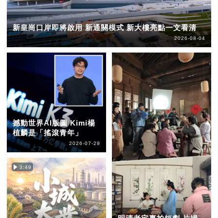
新皇崗口岸即將啟用 新通關模式 新大樓亮點一文看清
2026-08-04
撼動世界AI版圖 Kimi楊
植麟是「搖滾青年」
2026-07-29
3:49