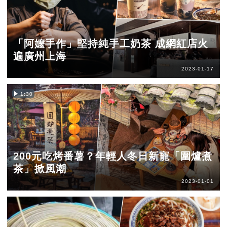
「阿嬤手作」堅持純手工奶茶 成網紅店火
遍廣州上海
2023-01-17
1:30
200元吃烤番薯？年輕人冬日新寵「圍爐煮
茶」掀風潮
2023-01-01