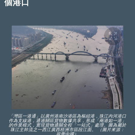
個港口
「灣區一港通」以廣州港南沙港區為樞紐港，珠江內河港口
作為支線港，通過關區貨物數據共享，形成「兩港如一港」
的作業模式，實現貨物通關全程「一站式」處理。圖為屬於
珠江主幹流之一西江廣西梧洲市區段江面。 （圖片來源：
視覺中國）