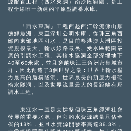
源配置工程（西水東調）南沙段範圍，是工
程全線唯一新建的平原型調蓄水庫。
「西水東調」工程西起西江幹流佛山順
德鯉魚洲，東至深圳公明水庫，從珠三角西
部向東部地區引水，是目前粵港澳大灣區投
資規模最大、輸水線路最長、受水區範圍最
廣的引調水工程。其輸水隧洞全部深埋地下
40至60米處，並且穿越珠江三角洲密集城市
群，因此創造了3個世界之最：世界上輸水壓
力最高的盾構隧洞、世界最長的預應力襯砌
輸水隧洞，以及世界流量最大的長距離有壓
調水工程。
東江水一直是支撐整個珠三角經濟社會
發展的重要水源，但它的水資源總量只佔全
省的18%，並且水資源開發率高達38.3%，