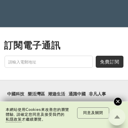
訂閱電子通訊
免費訂閱
中國科技
樂活灣區
潮遊生活
通識中國
非凡人事
文化精華
焦點縱覽
名家觀點
國情專題
本網站使用Cookies來改善您的瀏覽
同意及關閉
每周主題
最新影片
最新活動
體驗, 請確定您同意及接受我們的
私隱政策
才繼續瀏覽。