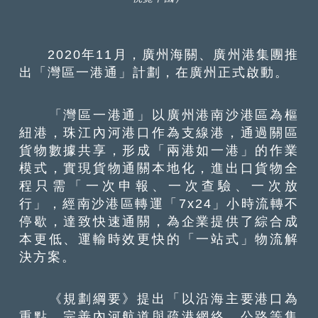
2020年11月，廣州海關、廣州港集團推
出「灣區一港通」計劃，在廣州正式啟動。
「灣區一港通」以廣州港南沙港區為樞
紐港，珠江內河港口作為支線港，通過關區
貨物數據共享，形成「兩港如一港」的作業
模式，實現貨物通關本地化，進出口貨物全
程只需「一次申報、一次查驗、一次放
行」，經南沙港區轉運「7x24」小時流轉不
停歇，達致快速通關，為企業提供了綜合成
本更低、運輸時效更快的「一站式」物流解
決方案。
《規劃綱要》提出「以沿海主要港口為
重點，完善內河航道與疏港網絡、公路等集