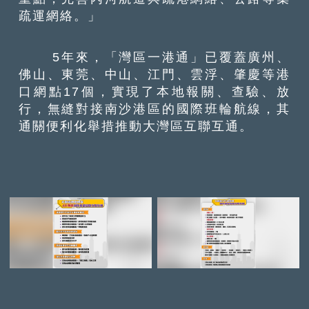
疏運網絡。」
5年來，「灣區一港通」已覆蓋廣州、
佛山、東莞、中山、江門、雲浮、肇慶等港
口網點17個，實現了本地報關、查驗、放
行，無縫對接南沙港區的國際班輪航線，其
通關便利化舉措推動大灣區互聯互通。