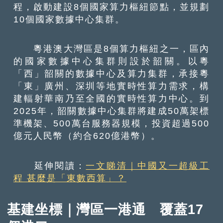
程，啟動建設8個國家算力樞紐節點，並規劃
10個國家數據中心集群。
粵港澳大灣區是8個算力樞紐之一，區內
的國家數據中心集群則設於韶關。以粵
「西」韶關的數據中心及算力集群，承接粵
「東」廣州、深圳等地實時性算力需求，構
建輻射華南乃至全國的實時性算力中心。到
2025年，韶關數據中心集群將建成50萬架標
準機架、500萬台服務器規模，投資超過500
億元人民幣（約合620億港幣）。
延伸閱讀：
一文睇清｜中國又一超級工
程 甚麼是「東數西算」？
基建坐標｜灣區一港通 覆蓋17