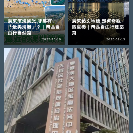
廣東濱海風光 哪裏有
廣東藝文地標 幾何奇觀
「最美海灘」？｜灣區自
四重奏｜灣區自由行建築
由行自然篇
篇
2025-10-10
2025-09-13