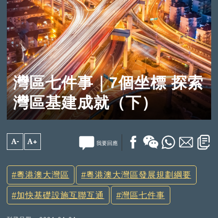
灣區七件事｜7個坐標 探索
灣區基建成就（下）
A-
A+
我要回應
粵港澳大灣區
粵港澳大灣區發展規劃綱要
加快基礎設施互聯互通
灣區七件事