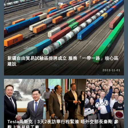
新疆自由貿易試驗區掛牌成立 服務「一帶一路」核心區
建設
2023-11-01
Tesla馬斯克｜3天2夜訪華行程緊湊 晤外交部長秦剛 參
觀上海超級工廠