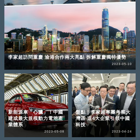
李家超訪問重慶 渝港合作兩大亮點 拆解重慶獨特優勢
2023-05-10
新能源車「心臟」！中國
盤點｜李家超率團考察大
建成最大規模動力電池產
灣區 這4大企業引領中國
業體系
科技
2023-05-08
2023-04-24