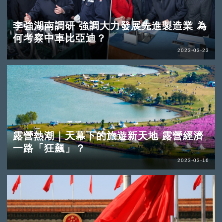
李強湖南調研 強調大力發展先進製造業 為
何考察中車比亞迪？
2023-03-23
露營熱潮｜天幕下的旅遊新天地 露營經濟
一路「狂飆」？
2023-03-16