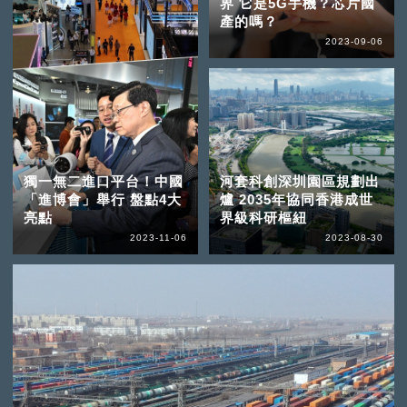
界 它是5G手機？芯片國
產的嗎？
2023-09-06
獨一無二進口平台！中國
河套科創深圳園區規劃出
「進博會」舉行 盤點4大
爐 2035年協同香港成世
亮點
界級科研樞紐
2023-11-06
2023-08-30