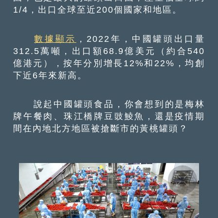
1/4，出口全球至近200個國家和地區。
數據顯示
，2022年，中國罐頭出口量
312.5萬噸，出口額68.9億美元（約合540
億港元），按年分別增長12%和22%，均創
下近6年來新高。
說起中國罐頭食品，你會想到的是梅林
牌午餐肉、珠江橋牌豆豉鯪魚，還是疫情期
間在內地北方地區被搶斷市的黃桃罐頭？