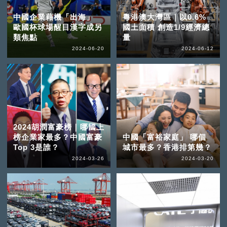
中國企業藉機「出海」
粵港澳大灣區｜以0.6%
歐國杯球場醒目漢字成另
國土面積 創造1/9經濟總
類焦點
量
2024-06-20
2024-06-12
2024胡潤富豪榜｜哪國上
榜企業家最多？中國富豪
中國「富裕家庭」 哪個
Top 3是誰？
城市最多？香港排第幾？
2024-03-26
2024-03-20