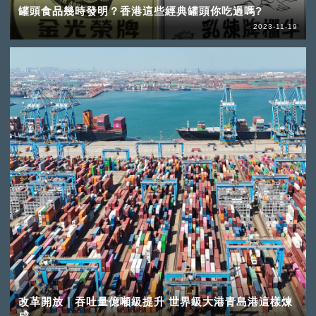
罐頭食品幾時發明？香港這些經典罐頭你吃過嗎?
2023-11-19
改革開放｜吞吐量億噸級提升 世界級大港青島港這樣煉
成