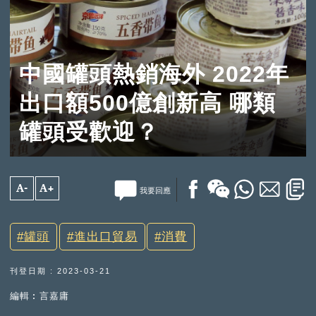
中國罐頭熱銷海外 2022年
出口額500億創新高 哪類
罐頭受歡迎？
A-
A+
我要回應
罐頭
進出口貿易
消費
刊登日期 : 2023-03-21
編輯︰言嘉庸