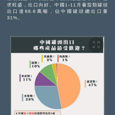
求旺盛，出口向好。中國1-11月蕃茄類罐頭
出口達88.8萬噸，佔中國罐頭總出口量
31%。