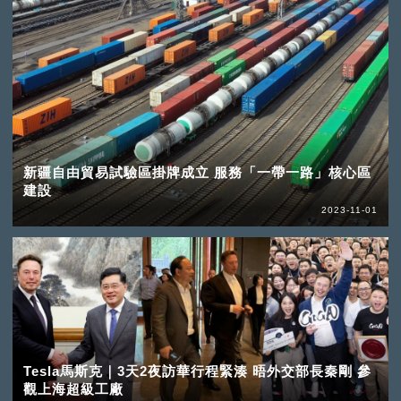
新疆自由貿易試驗區掛牌成立 服務「一帶一路」核心區
建設
2023-11-01
Tesla馬斯克｜3天2夜訪華行程緊湊 晤外交部長秦剛 參
觀上海超級工廠