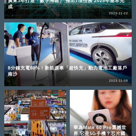
廣東3年打造「數字灣區」 推出7項任務 2025年基本完
成
2023-11-22
8分鐘充電80%！新能源車「超快充」動力電池工廠落戶
南沙
2023-11-08
華為Mate 60 Pro震撼世
界 它是5G手機？芯片國