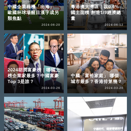
中國企業藉機「出海」
粵港澳大灣區｜以0.6%
歐國杯球場醒目漢字成另
國土面積 創造1/9經濟總
類焦點
量
2024-06-20
2024-06-12
2024胡潤富豪榜｜哪國上
榜企業家最多？中國富豪
中國「富裕家庭」 哪個
Top 3是誰？
城市最多？香港排第幾？
2024-03-26
2024-03-20