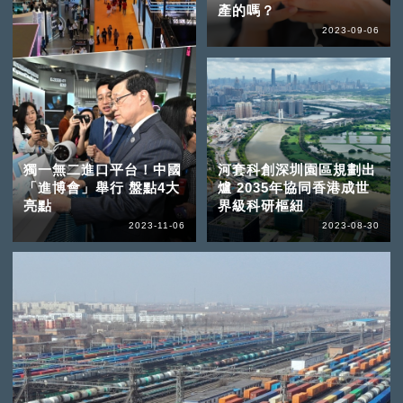
產的嗎？
2023-09-06
獨一無二進口平台！中國
河套科創深圳園區規劃出
「進博會」舉行 盤點4大
爐 2035年協同香港成世
亮點
界級科研樞紐
2023-11-06
2023-08-30