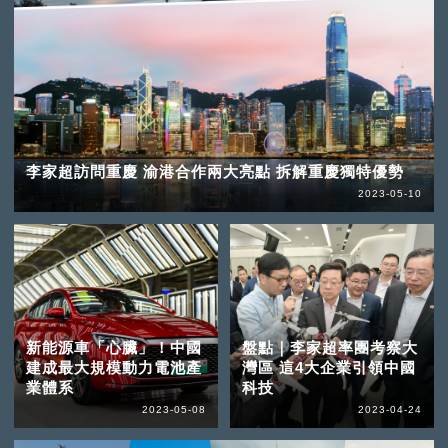
李家超訪問重慶 渝港合作兩大亮點 拆解重慶獨特優勢
2023-05-10
新能源車「心臟」！中國
盤點｜李家超率團考察大
建成最大規模動力電池產
灣區 這4大企業引領中國
業體系
科技
2023-05-08
2023-04-24