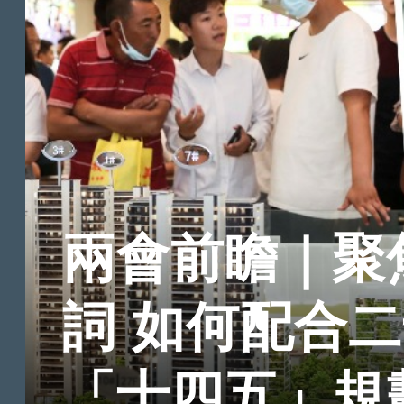
兩會前瞻｜聚
詞 如何配合
「十四五」規