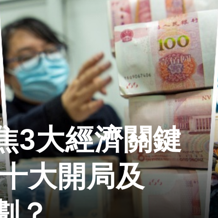
焦3大經濟關鍵
二十大開局及
劃？