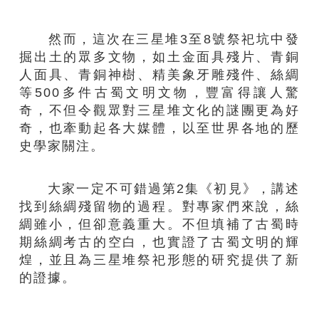
然而，這次在三星堆3至8號祭祀坑中發
掘出土的眾多文物，如土金面具殘片、青銅
人面具、青銅神樹、精美象牙雕殘件、絲綢
等500多件古蜀文明文物，豐富得讓人驚
奇，不但令觀眾對三星堆文化的謎團更為好
奇，也牽動起各大媒體，以至世界各地的歷
史學家關注。
大家一定不可錯過第2集《初見》，講述
找到絲綢殘留物的過程。對專家們來說，絲
綢雖小，但卻意義重大。不但填補了古蜀時
期絲綢考古的空白，也實證了古蜀文明的輝
煌，並且為三星堆祭祀形態的研究提供了新
的證據。