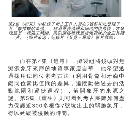
第2集《初見》中紀錄了考古工作人員在5號祭祀坑發現了一
片「被揉皺的金箔」，經過逐步清理和細緻的復原後，才發
現這是一塊做工精細、雕刻滿各種瑰麗複雜花紋的金面具殘
片。（圖片來源：記錄片《又見三星堆》影片截圖）
而在第4集《追尋》，攝製組將鏡頭對焦
溯源象牙來歷的地質專家唐自華，他希望透
過採用鍶同位素考古法（利用骨骼和牙齒中
鍶同位素比值間的差異，追蹤動物過去的活
動範圍和遷徙過程），解開象牙的來源之
謎。第5集《重生》則可看到考古團隊如何盡
力保護近300多根從7號坑出土的弱脆象牙，
得以延緩被侵蝕的時間。