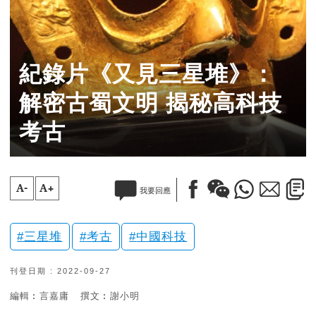
紀錄片《又見三星堆》：
解密古蜀文明 揭秘高科技
考古
A-
A+
我要回應
三星堆
考古
中國科技
刊登日期 : 2022-09-27
編輯︰言嘉庸
撰文︰謝小明