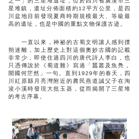
之一」的三星堆遺址，位於四川省廣漢市三
星堆鎮，遺址分佈面積約12平方公里，是四
川盆地目前發現夏商時期規模最大、等級最
高的遺址，也是中國的重點文物保護古迹。
一直以來，神祕的古蜀文明讓人感到撲
朔迷離，加上歷史上對這個奧妙古國的記載
非常少，即使住過四川的唐代詩人李白，也
只憑傳說於《蜀道難》寫過「蠶叢及魚鳧，
開國何茫然」一句。直到1929年的春天，四
川紅原縣月亮灣附近的農民燕道誠父子在淘
浚小溪時發現大批玉器，從而揭開了三星堆
的考古序幕。