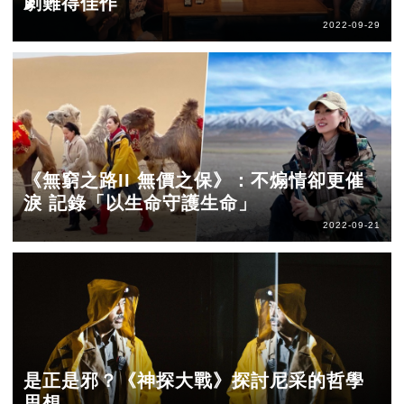
劇難得佳作
2022-09-29
《無窮之路II 無價之保》：不煽情卻更催
淚 記錄「以生命守護生命」
2022-09-21
是正是邪？《神探大戰》探討尼采的哲學
思想