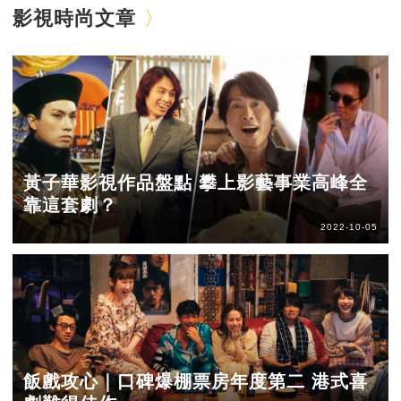
影視時尚文章
黃子華影視作品盤點 攀上影藝事業高峰全
靠這套劇？
2022-10-05
飯戲攻心｜口碑爆棚票房年度第二 港式喜