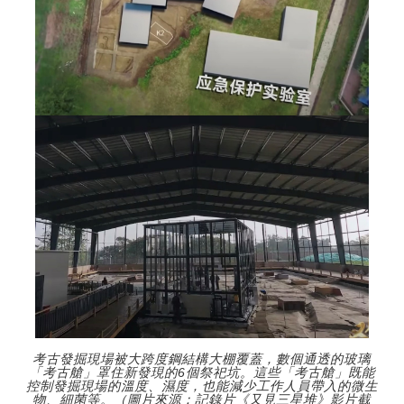
考古發掘現場被大跨度鋼結構大棚覆蓋，數個通透的玻璃
「考古艙」罩住新發現的6個祭祀坑。這些「考古艙」既能
控制發掘現場的溫度、濕度，也能減少工作人員帶入的微生
物、細菌等。（圖片來源：記錄片《又見三星堆》影片截