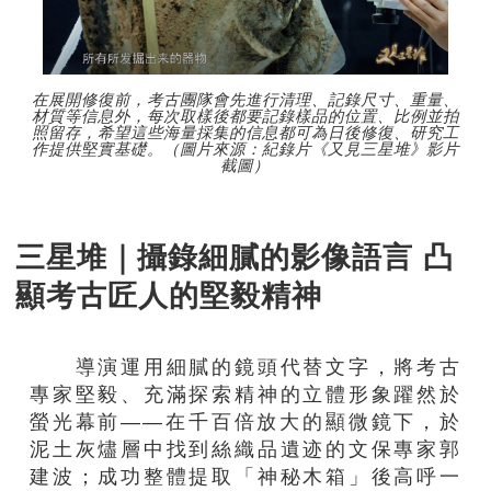
在展開修復前，考古團隊會先進行清理、記錄尺寸、重量、
材質等信息外，每次取樣後都要記錄樣品的位置、比例並拍
照留存，希望這些海量採集的信息都可為日後修復、研究工
作提供堅實基礎。（圖片來源：紀錄片《又見三星堆》影片
截圖）
三星堆｜攝錄細膩的影像語言 凸
顯考古匠人的堅毅精神
導演運用細膩的鏡頭代替文字，將考古
專家堅毅、充滿探索精神的立體形象躍然於
螢光幕前——在千百倍放大的顯微鏡下，於
泥土灰燼層中找到絲織品遺迹的文保專家郭
建波；成功整體提取「神秘木箱」後高呼一