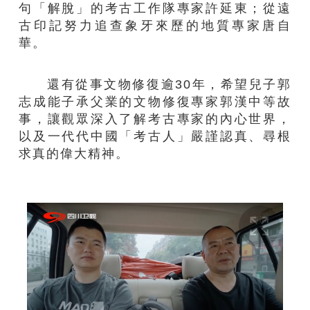
句「解脫」的考古工作隊專家許延東；從遠
古印記努力追查象牙來歷的地質專家唐自
華。
還有從事文物修復逾30年，希望兒子郭
志成能子承父業的文物修復專家郭漢中等故
事，讓觀眾深入了解考古專家的內心世界，
以及一代代中國「考古人」嚴謹認真、尋根
求真的偉大精神。