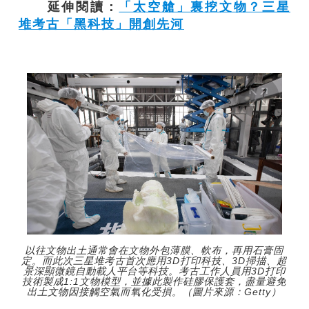
延伸閱讀：
「太空艙」裏挖文物？三星
堆考古「黑科技」開創先河
以往文物出土通常會在文物外包薄膜、軟布，再用石膏固
定。而此次三星堆考古首次應用3D打印科技、3D掃描、超
景深顯微鏡自動載人平台等科技。考古工作人員用3D打印
技術製成1:1文物模型，並據此製作硅膠保護套，盡量避免
出土文物因接觸空氣而氧化受損。（圖片來源：Getty）