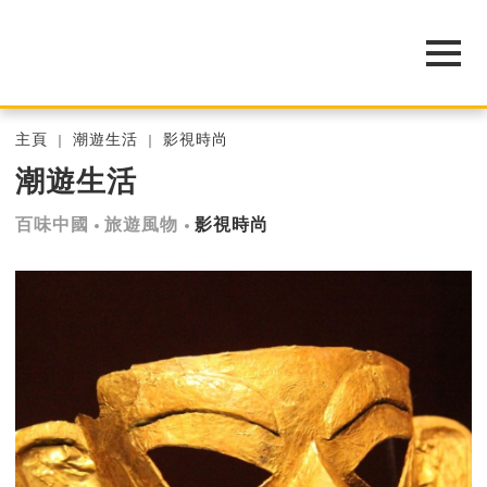
主頁
潮遊生活
影視時尚
潮遊生活
百味中國
旅遊風物
影視時尚