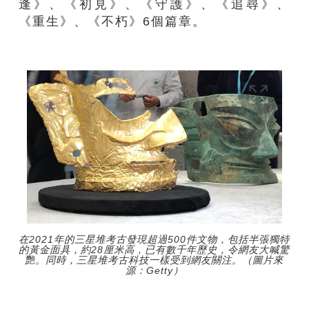
逢》、《初見》、《守護》、《追尋》、
《重生》、《不朽》6個篇章。
在2021年的三星堆考古發現超過500件文物，包括半張獨特
的黃金面具，約28厘米高，已有數千年歷史，令網友大喊驚
艷。同時，三星堆考古科技一樣受到網友關注。（圖片來
源：Getty）