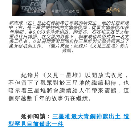
郭志成（左）是正在修讀考古專業的研究生，他的父親郭漢
中（右）是三星堆博物館的文物修復師，從事文物修復30多
年期間，令6,000多件青銅器、陶瓷器、石器和玉器等文物
重現往日神韻。在父親的影響下，郭志成也希望成為一名文
保工作者，並於暑期實習期間前往三星堆與父親共同完成了
象牙提取的工作。（圖片來源：紀錄片《又見三星堆》影片
截圖）
紀錄片《又見三星堆》以開放式收尾，
不但留下了觀眾對於三星堆的繼續期待，也
暗示着三星堆將會繼續給人們帶來震撼，這
個穿越數千年的故事仍在繼續。
延伸閱讀：
三星堆最大青銅神獸出土 造
型罕見目前僅此一件