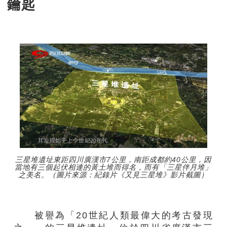
鑰匙
三星堆遺址東距四川廣漢市7公里，南距成都約40公里，因
當地有三個起伏相連的黃土堆而得名，而有「三星伴月堆」
之美名。（圖片來源：紀錄片《又見三星堆》影片截圖）
被譽為「20世紀人類最偉大的考古發現