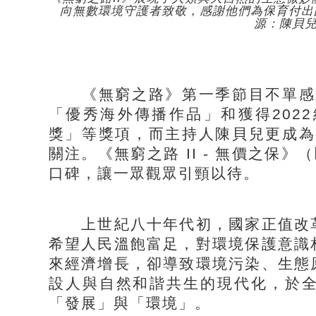
向無數環境守護者致敬，感謝他們為保育付出
源：陳貝兒@
《無窮之路》第一季節目不單感動
「優秀海外傳播作品」和獲得202
獎」等獎項，而主持人陳貝兒更成為
關注。《無窮之路 II - 無價之保
口碑，讓一眾觀眾引頸以待。
上世紀八十年代初，國家正值改革
希望人民溫飽富足，對環境保護意識
來經濟增長，卻導致環境污染、生態
設人與自然和諧共生的現代化，於
「發展」與「環境」。