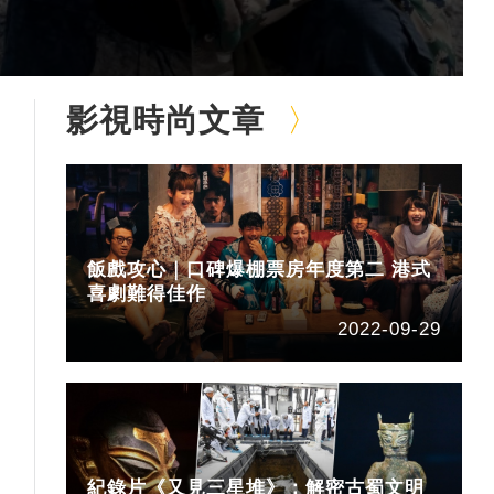
影視時尚文章
飯戲攻心｜口碑爆棚票房年度第二 港式
喜劇難得佳作
2022-09-29
紀錄片《又見三星堆》：解密古蜀文明