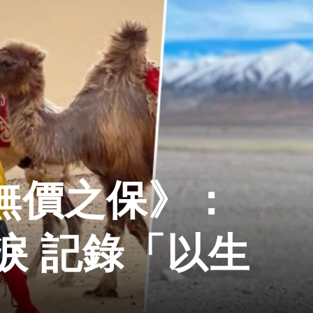
 無價之保》：
淚 記錄「以生