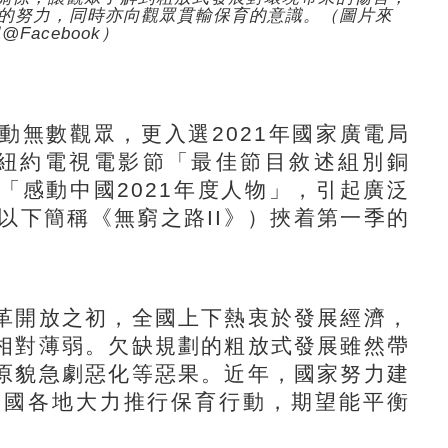
的努力，同時亦向觀眾貫輸保育的意識。（圖片來
Facebook）
無數觀眾，更入選2021年國家廣電局
2紐約電視電影節「最佳節目敘述組別銅
「感動中國2021年度人物」，引起廣泛
》（以下簡稱《無窮之路II》）挾着第一季的
開放之初，全國上下熱衷於發展經濟，
相對薄弱。欠缺規劃的粗放式發展雖然帶
原貌急劇惡化等惡果。近年，國家努力建
全國各地大力推行保育行動，期望能平衡