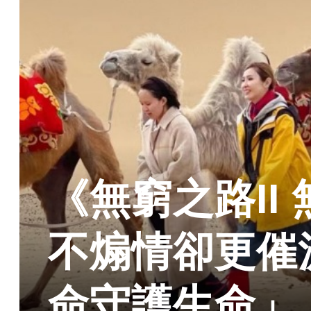
《無窮之路II
不煽情卻更催
命守護生命」