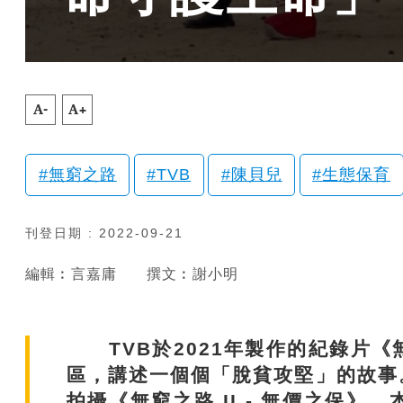
A-
A+
無窮之路
TVB
陳貝兒
生態保育
刊登日期 : 2022-09-21
編輯︰言嘉庸
撰文︰謝小明
TVB於2021年製作的紀錄片《
區，講述一個個「脫貧攻堅」的故事
拍攝《無窮之路 II - 無價之保