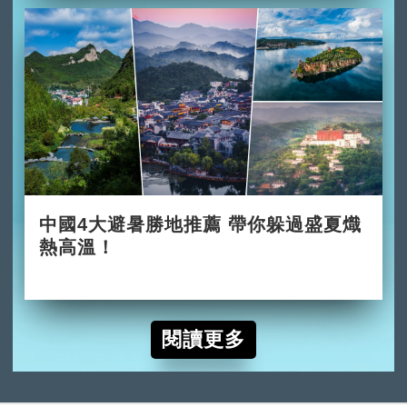
中國4大避暑勝地推薦 帶你躲過盛夏熾
熱高溫！
2026-06-02
閱讀更多