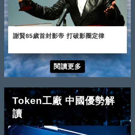
謝賢85歲首封影帝 打破影圈定律
2022-07-31
閱讀更多
Token工廠 中國優勢解
讀