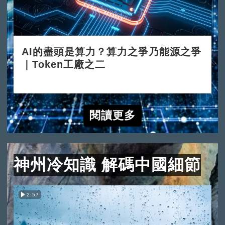
AI的盡頭是算力？算力之爭乃能源之爭
｜Token工廠之二
2026-06-15
閱讀更多
神州冷知識 解碼中國細節
2:57