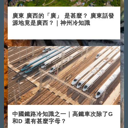
廣東 廣西的「廣」 是甚麼？ 廣東話發
源地竟是廣西？｜神州冷知識
2024-11-11
中國鐵路冷知識之一｜高鐵車次除了G
和D 還有甚麼字母？