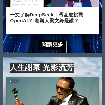
一文了解DeepSeek｜憑甚麼挑戰
OpenAI？ 創辦人梁文鋒是誰？
2025-02-05
閱讀更多
人生謝幕 光影流芳
2:25