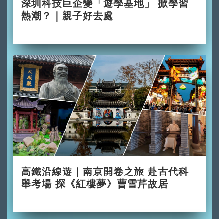
深圳科技巨企變「遊學基地」 掀學習
熱潮？｜親子好去處
2026-06-29
高鐵沿線遊｜南京開卷之旅 赴古代科
舉考場 探《紅樓夢》曹雪芹故居
2026-06-28