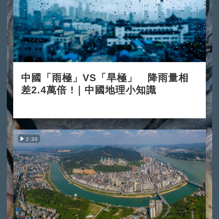
中國「雨極」VS「旱極」 降雨量相
差2.4萬倍 !｜中國地理小知識
2025-12-03
2:30