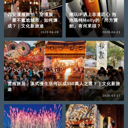
西安漢服旅拍：穿漢服
潮玩IP遇上非遺匠心 泡
「最不尷尬城市」如何煉
泡瑪特Molly的「尚方寶
成？｜文化新旅途
劍」有何來頭？
2026-04-28
2026-04-21
雲南旅居：滇式慢生活何以成550萬人之選？｜文化新旅
途
2026-03-27