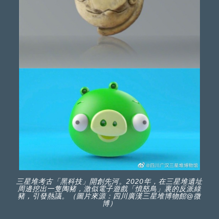
三星堆考古「黑科技」開創先河。2020年，在三星堆遺址
周邊挖出一隻陶豬，激似電子遊戲「憤怒鳥」裏的反派綠
豬，引發熱議。（圖片來源：四川廣漢三星堆博物館@微
博）