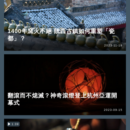
1400年窯火不絕 陝西古鎮如何重塑「瓷
都」？
2023-11-19
翻滾而不熄滅？神奇滾燈登上杭州亞運開
幕式
2023-09-15
1:39