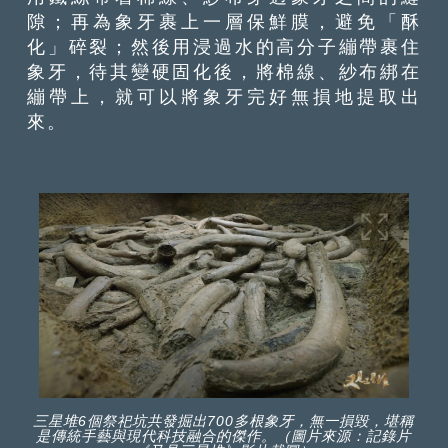
隙；再為象牙裹上一層保鮮膜，避免「酥
化」碎裂；然後用浸過水的高分子繃帶裹住
象牙，待其變硬固化後，將棉線、紗布綁在
繃帶上，就可以將象牙完好無損地提取出
來。
三星堆6個祭祀坑共發掘出700多根象牙，無一損毀，堪稱
是傳統手藝與現代科技融合的傑作。（圖片來源：記錄片