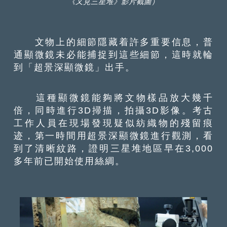
《又見三星堆》影片截圖）
文物上的細節隱藏着許多重要信息，普
通顯微鏡未必能捕捉到這些細節，這時就輪
到「超景深顯微鏡」出手。
這種顯微鏡能夠將文物樣品放大幾千
倍，同時進行3D掃描，拍攝3D影像。考古
工作人員在現場發現疑似紡織物的殘留痕
迹，第一時間用超景深顯微鏡進行觀測，看
到了清晰紋路，證明三星堆地區早在3,000
多年前已開始使用絲綢。