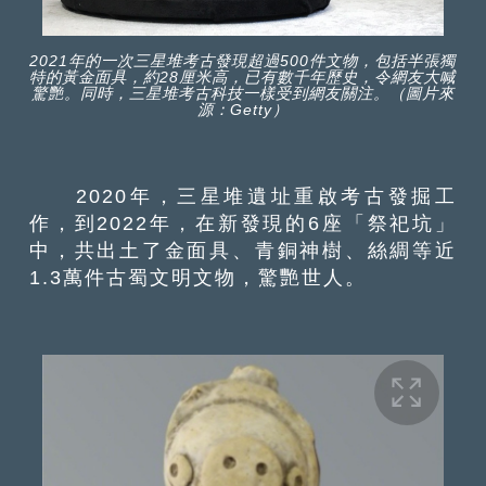
2021年的一次三星堆考古發現超過500件文物，包括半張獨
特的黃金面具，約28厘米高，已有數千年歷史，令網友大喊
驚艷。同時，三星堆考古科技一樣受到網友關注。（圖片來
源：Getty）
2020年，三星堆遺址重啟考古發掘工
作，到2022年，在新發現的6座「祭祀坑」
中，共出土了金面具、青銅神樹、絲綢等近
1.3萬件古蜀文明文物，驚艷世人。