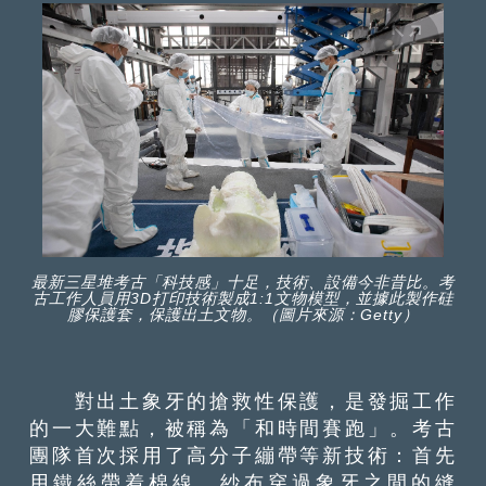
最新三星堆考古「科技感」十足，技術、設備今非昔比。考
古工作人員用3D打印技術製成1:1文物模型，並據此製作硅
膠保護套，保護出土文物。（圖片來源：Getty）
對出土象牙的搶救性保護，是發掘工作
的一大難點，被稱為「和時間賽跑」。考古
團隊首次採用了高分子繃帶等新技術：首先
用鐵絲帶着棉線、紗布穿過象牙之間的縫