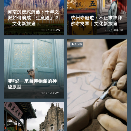
河南沉浸式演藝：千年文
脈如何演成「生意經」？
杭州寺廟遊：不止求神拜
｜文化新旅途
佛咁簡單｜文化新旅途
2026-03-25
2026-03-18
1:40
哪吒2｜來自博物館的神
秘原型
2025-02-21