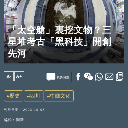
「太空艙」裏挖文物？三
星堆考古「黑科技」開創
先河
A-
A+
我要回應
歷史
四川
中國文化
刊登日期 : 2023-10-08
編輯︰聞華