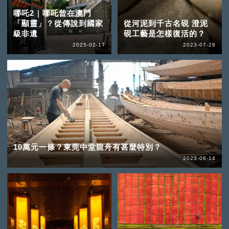
哪吒2｜哪吒曾在澳門
「顯靈」？從傳說到國家
從河泥到千古名硯 澄泥
級非遺
硯工藝是怎樣復活的？
2025-02-17
2023-07-28
10萬元一條？東莞中堂龍舟有甚麼特別？
2023-06-14