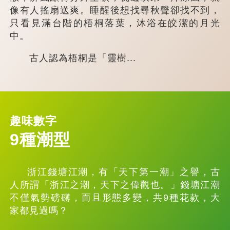
像有人搖扇送爽。睡醒後想找尋秋聲卻找不到，
只看見滿台階的梧桐落葉，沐浴在皎潔的月光
中。
古人認為梧桐是「靈樹...
趣味數字
9種潮型
浙江錢塘江潮，有「天下第一潮」之譽，古
人所謂「浙江之潮，天下之偉觀也。」錢塘江潮
不僅氣勢磅礴，而且形態多變，共9種花款，大
家都見過嗎？