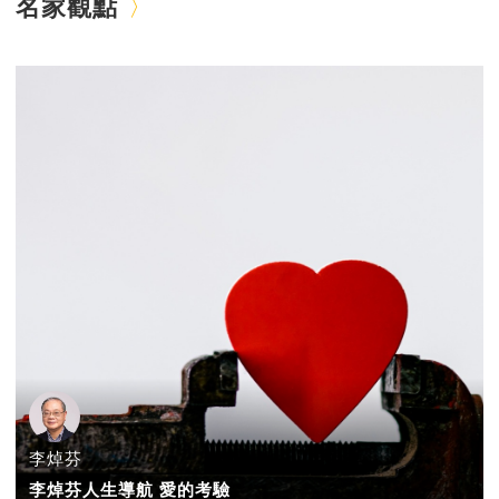
名家觀點
李焯芬
李焯芬人生導航 愛的考驗