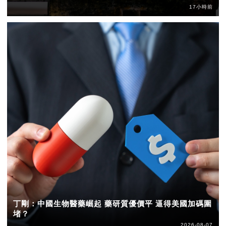
17小時前
丁剛：中國生物醫藥崛起 藥研質優價平 逼得美國加碼圍
堵？
2026-08-07