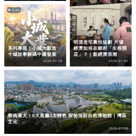
3:49
明清老宅裏拍短劇 片場
系列專題｜小城大製造
經濟如何在鄉村「生根開
十城故事解碼中國發展
花」？｜新經濟浪潮
2026-07-28
2026-07-30
華南最大！8大展廳3大特色 探秘深圳自然博物館｜灣區
文化
2026-07-29