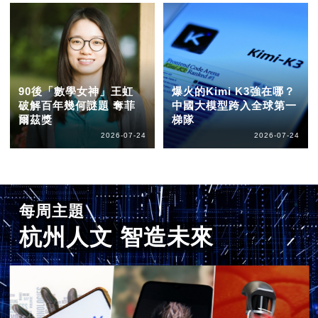
90後「數學女神」王虹
爆火的Kimi K3強在哪？
破解百年幾何謎題 奪菲
中國大模型跨入全球第一
爾茲獎
梯隊
2026-07-24
2026-07-24
每周主題
杭州人文 智造未來