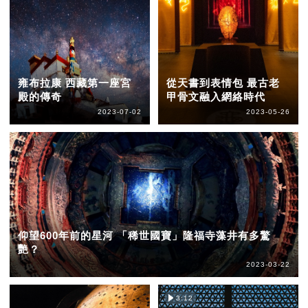
雍布拉康 西藏第一座宮
從天書到表情包 最古老
殿的傳奇
甲骨文融入網絡時代
2023-07-02
2023-05-26
仰望600年前的星河 「稀世國寶」隆福寺藻井有多驚
艷？
2023-03-22
3:12