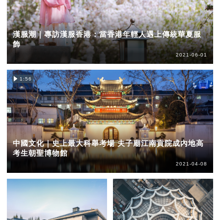
漢服潮｜專訪漢服香港：當香港年輕人遇上傳統華夏服
飾
2021-06-01
1:56
中國文化｜史上最大科舉考場 夫子廟江南貢院成內地高
考生朝聖博物館
2021-04-08