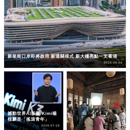
新皇崗口岸即將啟用 新通關模式 新大樓亮點一文看清
2026-08-04
撼動世界AI版圖 Kimi楊
植麟是「搖滾青年」
2026-07-29