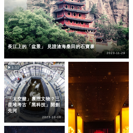
長江上的「盆景」 見證滄海桑田的石寶寨
2023-11-29
1:51
「太空艙」裏挖文物？三
星堆考古「黑科技」開創
先河
2023-10-08