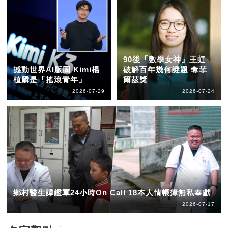
90後「數學女神」王虹
撼動世界AI版圖 Kimi楊
破解百年幾何謎題 奪菲
植麟是「搖滾青年」
爾茲獎
2026-07-29
2026-07-24
鄉村醫生譚鑑軍24小時On Call 18本人情帳簿無私奉獻
2026-07-17