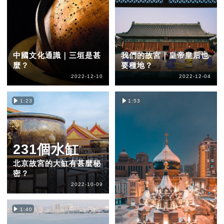
中國文化通識｜三垣是甚
我們的故宮｜皇帝皇后也
麼？
要種地？
2022-12-10
2022-12-04
1:23
1:53
231個水缸
北京故宮的大缸有甚麼秘
密？
2022-10-09
1:40