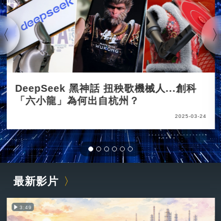
DeepSeek 黑神話 扭秧歌機械人...創科
「六小龍」為何出自杭州？
2025-03-24
最新影片
3:49