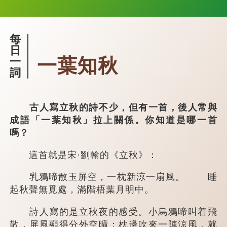
每
日
一葉知秋
一
詞
古人寫立秋的詩不少，但有一首，後人常與
成語「一葉知秋」拉上關係。你知道是哪一首
嗎？
這首就是宋·劉翰的《立秋》：
乳鴉啼散玉屏空，一枕新涼一扇風。 睡
起秋聲無覓處，滿階梧葉月明中。
詩人寫的是立秋夜的感受。小烏鴉啼叫着飛
散，屏風顯得分外空曠；枕邊吹來一陣涼風，就