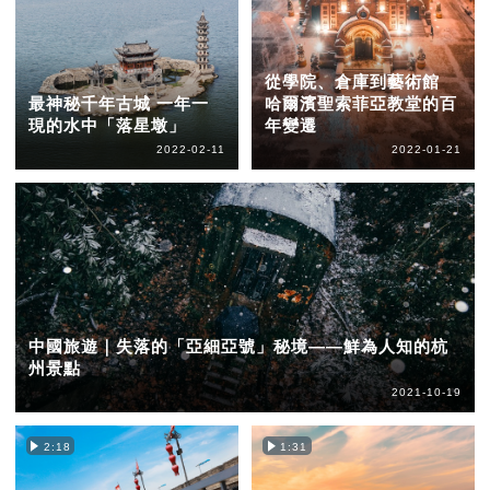
從學院、倉庫到藝術館
最神秘千年古城 一年一
哈爾濱聖索菲亞教堂的百
現的水中「落星墩」
年變遷
2022-02-11
2022-01-21
中國旅遊｜失落的「亞細亞號」秘境——鮮為人知的杭
州景點
2021-10-19
2:18
1:31