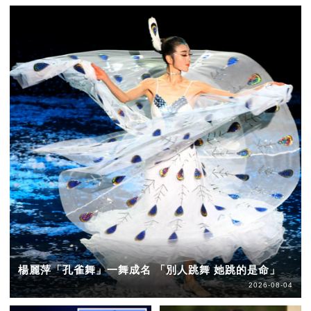
楊麗萍「孔雀舞」一舞成名 「別人跳舞 她跳的是命」
2026-08-04