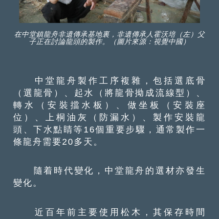
在中堂鎮龍舟非遺傳承基地裏，非遺傳承人霍沃培（左）父
子正在討論龍頭的製作。（圖片來源：視覺中國）
中堂龍舟製作工序複雜，包括選底骨
（選龍骨）、起水（將龍骨拗成流線型）、
轉水（安裝擋水板）、做坐板（安裝座
位）、上桐油灰（防漏水）、製作安裝龍
頭、下水點睛等16個重要步驟，通常製作一
條龍舟需要20多天。
隨着時代變化，中堂龍舟的選材亦發生
變化。
近百年前主要使用松木，其保存時間