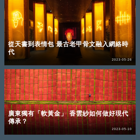
從天書到表情包 最古老甲骨文融入網絡時
代
2023-05-26
廣東獨有「軟黃金」 香雲紗如何做好現代
傳承？
2023-05-10