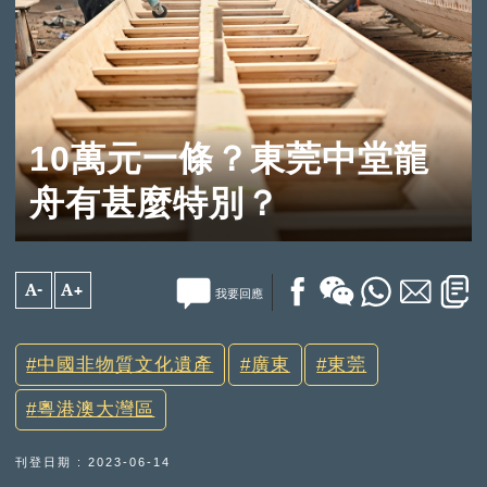
10萬元一條？東莞中堂龍
舟有甚麼特別？
A-
A+
我要回應
中國非物質文化遺產
廣東
東莞
粵港澳大灣區
刊登日期 : 2023-06-14