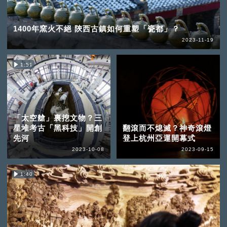
1400年窯火不絕 陝西古鎮如何重塑「瓷都」？
2023-11-19
1:51
「太空艙」裏挖文物？三
星堆考古「黑科技」開創
翻滾而不熄滅？神奇滾燈
先河
登上杭州亞運開幕式
2023-10-08
2023-09-15
1:40