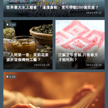
世界最大水上廟會 「溱潼會船」竟可帶動200億投資？
2023-04-12
1:40
「人間第一香」茉莉花茶
江蘇百年窨糕 只有春天
源於這個獨特工藝？
才能吃到？
2023-03-29
2023-03-15
1:40