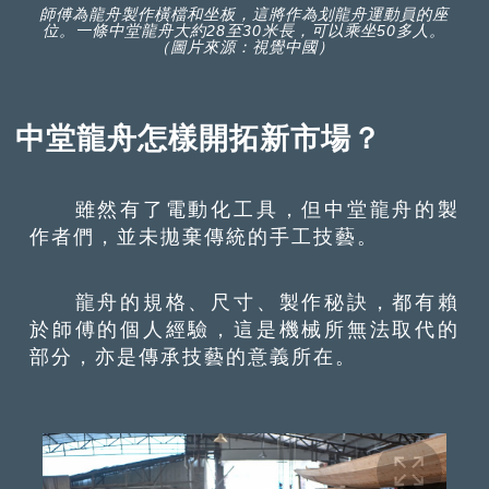
師傅為龍舟製作橫檔和坐板，這將作為划龍舟運動員的座
位。一條中堂龍舟大約28至30米長，可以乘坐50多人。
（圖片來源：視覺中國）
中堂龍舟怎樣開拓新市場？
雖然有了電動化工具，但中堂龍舟的製
作者們，並未拋棄傳統的手工技藝。
龍舟的規格、尺寸、製作秘訣，都有賴
於師傅的個人經驗，這是機械所無法取代的
部分，亦是傳承技藝的意義所在。