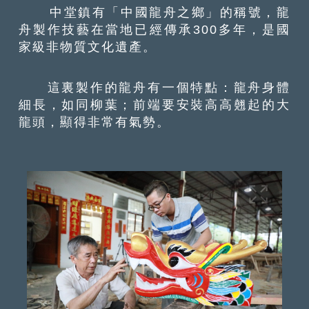
中堂鎮有「中國龍舟之鄉」的稱號，龍
舟製作技藝在當地已經傳承300多年，是國
家級非物質文化遺產。
這裏製作的龍舟有一個特點：龍舟身體
細長，如同柳葉；前端要安裝高高翹起的大
龍頭，顯得非常有氣勢。