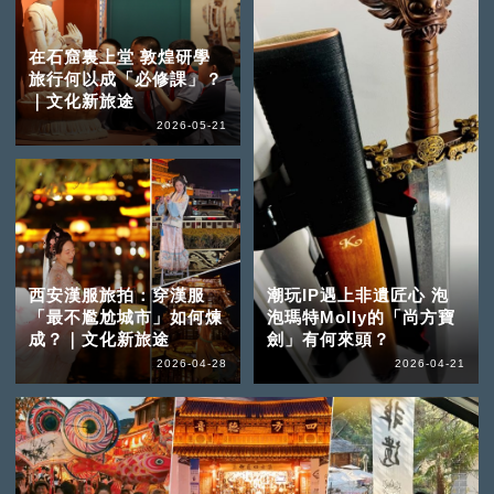
在石窟裏上堂 敦煌研學
旅行何以成「必修課」？
｜文化新旅途
2026-05-21
西安漢服旅拍：穿漢服
潮玩IP遇上非遺匠心 泡
「最不尷尬城市」如何煉
泡瑪特Molly的「尚方寶
成？｜文化新旅途
劍」有何來頭？
2026-04-28
2026-04-21