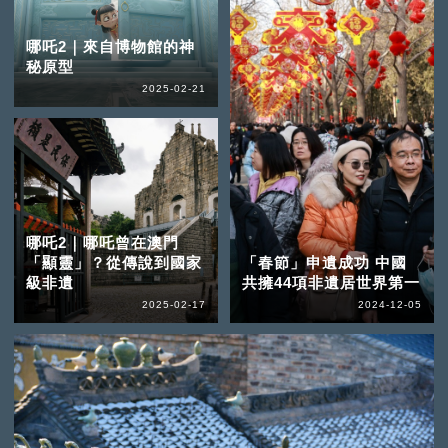
哪吒2｜來自博物館的神
秘原型
2025-02-21
哪吒2｜哪吒曾在澳門
「顯靈」？從傳說到國家
「春節」申遺成功 中國
級非遺
共擁44項非遺居世界第一
2025-02-17
2024-12-05