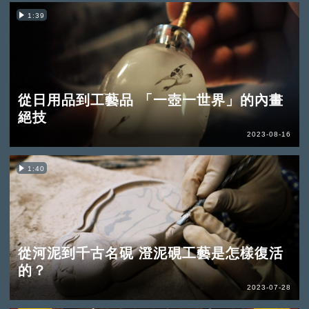
1:39
從日用品到工藝品 「一壺一世界」的內畫
絕技
2023-08-16
1:40
從河泥到千古名硯 澄泥硯工藝是怎樣復活
的？
2023-07-28