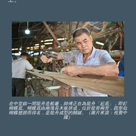
在中堂鎮一間龍舟造船廠，師傅正在為龍舟「起底」，即釘
蝴蝶底。蝴蝶底由兩塊長木板拼成，位於龍骨兩旁，因形似
蝴蝶翅膀而得名，是龍舟成型的關鍵。（圖片來源：視覺中
國）