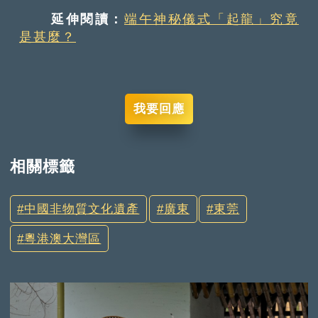
延伸閱讀：
端午神秘儀式「起龍」究竟
是甚麼？
我要回應
相關標籤
中國非物質文化遺產
廣東
東莞
粵港澳大灣區