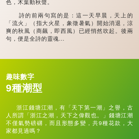
色，木葉動秋聲。
詩的前兩句寫的是：這一天早晨，天上的
「流火」（指大火星，象徵暑氣）開始消退，涼
爽的秋風（商飆，即西風）已經悄然吹起。後兩
句，便是全詩的靈魂...
趣味數字
9種潮型
浙江錢塘江潮，有「天下第一潮」之譽，古
人所謂「浙江之潮，天下之偉觀也。」錢塘江潮
不僅氣勢磅礴，而且形態多變，共9種花款，大
家都見過嗎？