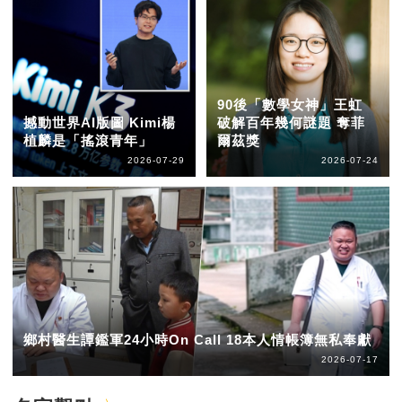
90後「數學女神」王虹
撼動世界AI版圖 Kimi楊
破解百年幾何謎題 奪菲
植麟是「搖滾青年」
爾茲獎
2026-07-29
2026-07-24
鄉村醫生譚鑑軍24小時On Call 18本人情帳簿無私奉獻
2026-07-17