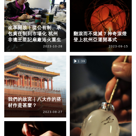
改革開放｜從公有制、承
包責任制到市場化 杭州
翻滾而不熄滅？神奇滾燈
非遺王星記扇廠浴火重生
登上杭州亞運開幕式
2023-10-28
2023-09-15
1:39
我們的故宮｜八大作的搭
材作是甚麼？
2023-08-27