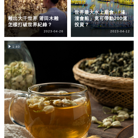
世界最大水上廟會 「溱
雕出大千世界 莆田木雕
潼會船」竟可帶動200億
怎樣打破世界紀錄？
投資？
2023-04-26
2023-04-12
1:40