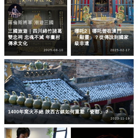
羅倫斯將軍 潮遊三國
三國旅遊｜四川綿竹諸葛
哪吒2｜哪吒曾在澳門
雙忠祠 忠魂不滅 年畫村
「顯靈」？從傳說到國家
傳承文化
級非遺
2025-08-10
2025-02-17
1400年窯火不絕 陝西古鎮如何重塑「瓷都」？
2023-11-19