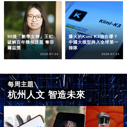
90後「數學女神」王虹
爆火的Kimi K3強在哪？
破解百年幾何謎題 奪菲
中國大模型跨入全球第一
爾茲獎
梯隊
2026-07-24
2026-07-24
每周主題
杭州人文 智造未來