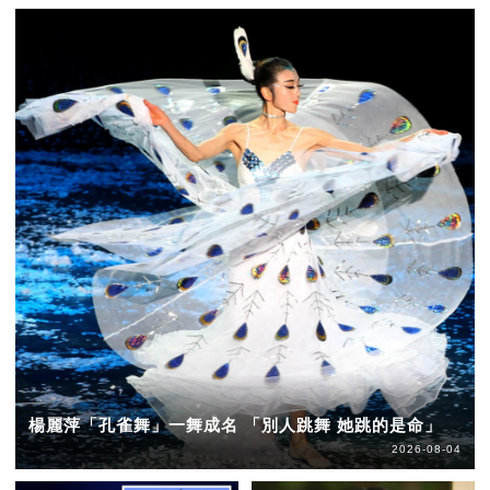
楊麗萍「孔雀舞」一舞成名 「別人跳舞 她跳的是命」
2026-08-04