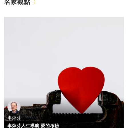
名家觀點
李焯芬
李焯芬人生導航 愛的考驗