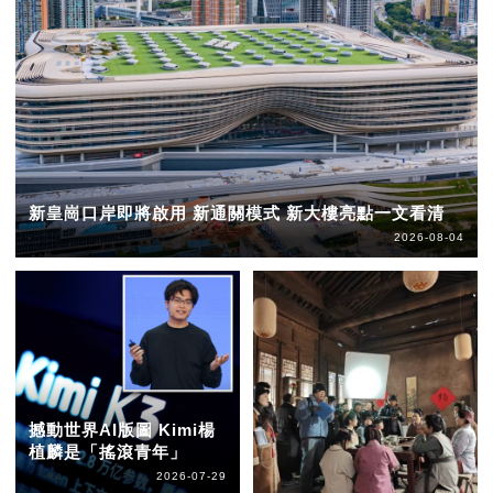
新皇崗口岸即將啟用 新通關模式 新大樓亮點一文看清
2026-08-04
撼動世界AI版圖 Kimi楊
植麟是「搖滾青年」
2026-07-29