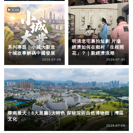
3:49
明清老宅裏拍短劇 片場
系列專題｜小城大製造
經濟如何在鄉村「生根開
十城故事解碼中國發展
花」？｜新經濟浪潮
2026-07-28
2026-07-30
華南最大！8大展廳3大特色 探秘深圳自然博物館｜灣區
文化
2026-07-29