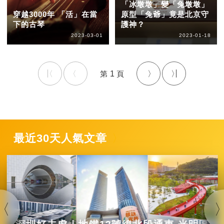
「冰墩墩」變「兔墩墩」
穿越3000年 「活」在當
原型「兔爺」竟是北京守
下的古琴
護神？
2023-03-01
2023-01-18
1
最近30天人氣文章