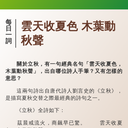
每
雲天收夏色 木葉動
日
一
秋聲
詞
關於立秋，有一句經典名句「雲天收夏色，
木葉動秋聲」，出自哪位詩人手筆？又有怎樣的
意思？
這兩句詩出自唐代詩人劉言史的《立秋》，
是描寫夏秋交替之際最經典的詩句之一。
《立秋》全詩如下：
茲晨戒流火，商飆早已驚。 雲天收夏