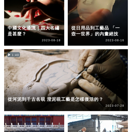
中國文化通識｜四大名繡
從日用品到工藝品 「一
是甚麼？
壺一世界」的內畫絕技
2023-08-18
2023-08-16
1:40
從河泥到千古名硯 澄泥硯工藝是怎樣復活的？
2023-07-28