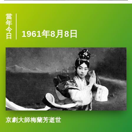
當
年
今
1961年8月8日
日
京劇大師梅蘭芳逝世