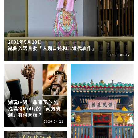
2001年5月18日
崑曲入選首批「人類口述和非遺代表作」
2026-05-17
潮玩IP遇上非遺匠心 泡
泡瑪特Molly的「尚方寶
劍」有何來頭？
2026-04-21