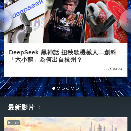
DeepSeek 黑神話 扭秧歌機械人...創科
「六小龍」為何出自杭州？
2025-03-24
最新影片
3:49