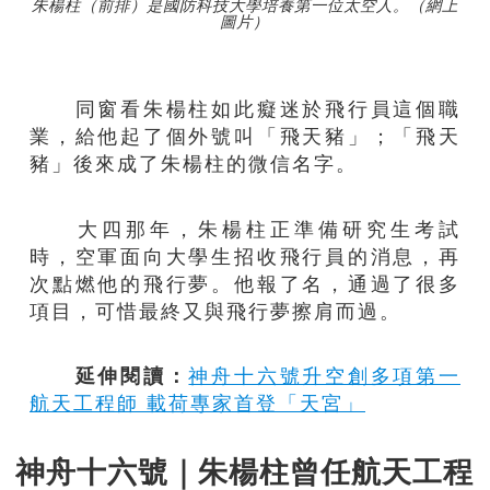
朱楊柱（前排）是國防科技大學培養第一位太空人。（網上
圖片）
同窗看朱楊柱如此癡迷於飛行員這個職
業，給他起了個外號叫「飛天豬」；「飛天
豬」後來成了朱楊柱的微信名字。
大四那年，朱楊柱正準備研究生考試
時，空軍面向大學生招收飛行員的消息，再
次點燃他的飛行夢。他報了名，通過了很多
項目，可惜最終又與飛行夢擦肩而過。
延伸閱讀：
神舟十六號升空創多項第一
航天工程師 載荷專家首登「天宮」
神舟十六號｜朱楊柱曾任航天工程