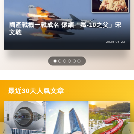
國產戰機一戰成名 懷緬「殲-10之父」宋
文驄
2025-05-23
最近30天人氣文章