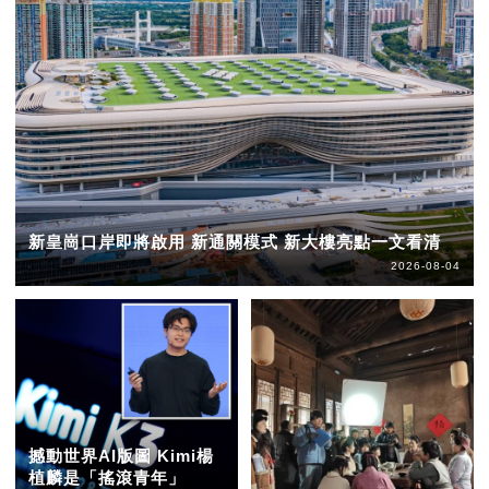
新皇崗口岸即將啟用 新通關模式 新大樓亮點一文看清
2026-08-04
撼動世界AI版圖 Kimi楊
植麟是「搖滾青年」