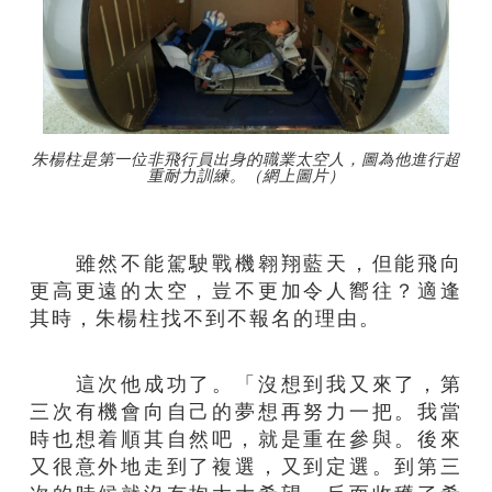
朱楊柱是第一位非飛行員出身的職業太空人，圖為他進行超
重耐力訓練。（網上圖片）
雖然不能駕駛戰機翱翔藍天，但能飛向
更高更遠的太空，豈不更加令人嚮往？適逢
其時，朱楊柱找不到不報名的理由。
這次他成功了。「沒想到我又來了，第
三次有機會向自己的夢想再努力一把。我當
時也想着順其自然吧，就是重在參與。後來
又很意外地走到了複選，又到定選。到第三