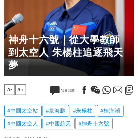
神舟十六號｜從大學教師
到太空人 朱楊柱追逐飛天
夢
A-
A+
我要回應
中國太空站
景海鵬
朱楊柱
桂海潮
中國太空人
中國航天
神舟十六號