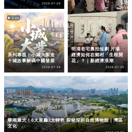
2026-07-29
3:49
明清老宅裏拍短劇 片場
系列專題｜小城大製造
經濟如何在鄉村「生根開
十城故事解碼中國發展
花」？｜新經濟浪潮
2026-07-28
2026-07-30
華南最大！8大展廳3大特色 探秘深圳自然博物館｜灣區
文化