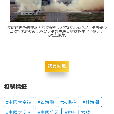
朱楊柱乘搭的神舟十六號飛船，2023年5月30日上午由長征
二號F火箭發射，同日下午與中國太空站對接（小圖）。
（網上圖片）
我要回應
相關標籤
中國太空站
景海鵬
朱楊柱
桂海潮
中國太空人
中國航天
神舟十六號