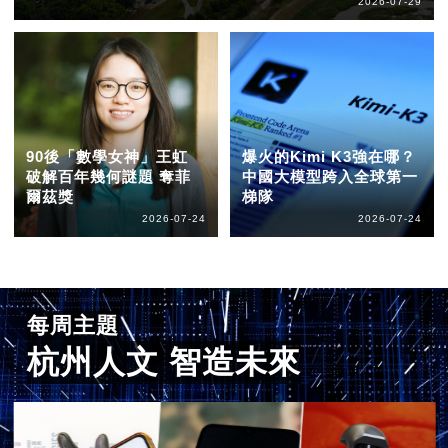
2026-07-29
90後「數學女神」王虹
爆火的Kimi K3強在哪？
破解百年幾何謎題 奪菲
中國大模型跨入全球第一
爾茲獎
梯隊
2026-07-24
2026-07-24
每周主題
杭州人文 智造未來