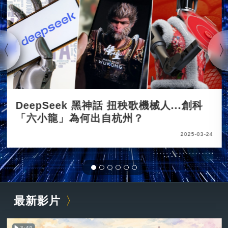
DeepSeek 黑神話 扭秧歌機械人...創科
「六小龍」為何出自杭州？
2025-03-24
最新影片
3:49