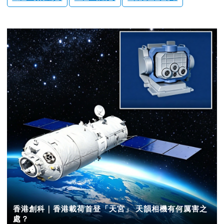
香港創科｜香港載荷首登「天宮」 天韻相機有何厲害之
處？