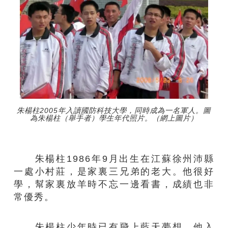
朱楊柱2005年入讀國防科技大學，同時成為一名軍人。圖
為朱楊柱（舉手者）學生年代照片。（網上圖片）
朱楊柱1986年9月出生在江蘇徐州沛縣
一處小村莊，是家裏三兄弟的老大。他很好
學，幫家裏放羊時不忘一邊看書，成績也非
常優秀。
朱楊柱少年時已有飛上藍天夢想。他入