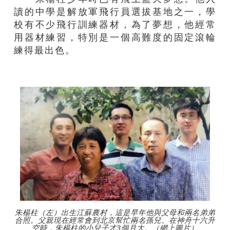
讀的中學是解放軍飛行員選拔基地之一，學
校有不少飛行訓練器材，為了夢想，他經常
用器材練習，特別是一個高難度的固定滾輪
練得最出色。
朱楊柱（左）出生江蘇農村，這是早年他與父母和兩名弟弟
合照。父親現在經常會到北京幫忙兩名孫兒。在神舟十六升
空時，朱楊柱的小兒子才3個月大。（網上圖片）