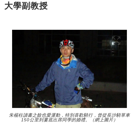
大學副教授
朱楊柱讀書之餘也愛運動，特別喜歡騎行，曾從長沙騎單車
150公里到婁底出席同學的婚禮。（網上圖片）