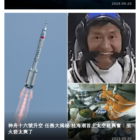
2026-05-20
神舟十六號升空 任務大揭秘 桂海潮首上太空超興奮：坐
火箭太爽了
2023-05-30