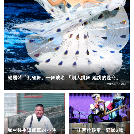
楊麗萍「孔雀舞」一舞成名 「別人跳舞 她跳的是命」
2026-08-04
鄉村醫生譚鑑軍24小時
「山西挖眼案」郭斌6歲