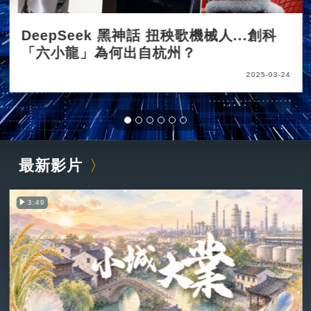
DeepSeek 黑神話 扭秧歌機械人...創科
「六小龍」為何出自杭州？
2025-03-24
最新影片
3:49