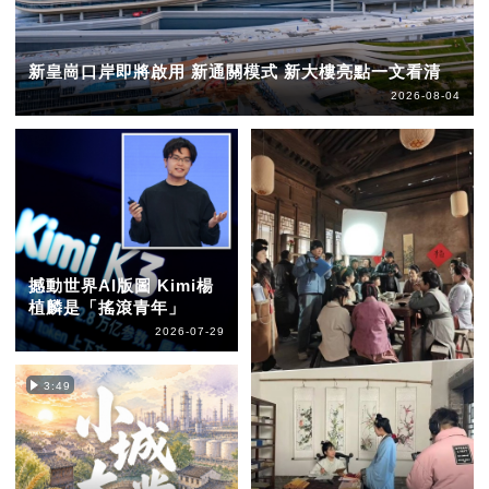
新皇崗口岸即將啟用 新通關模式 新大樓亮點一文看清
2026-08-04
撼動世界AI版圖 Kimi楊
植麟是「搖滾青年」
2026-07-29
3:49