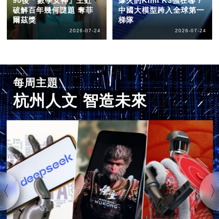
90後「數學女神」王虹
爆火的Kimi K3強在哪？
破解百年幾何謎題 奪菲
中國大模型跨入全球第一
爾茲獎
梯隊
2026-07-24
2026-07-24
每周主題
杭州人文 智造未來