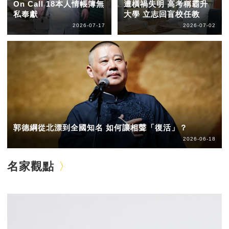
On Call 18本人情帳簿無
遭橫禍失明 高考稱霸升
私奉獻
大學 立志回盲校任教
2026-07-17
2026-07-02
郭德綱從北漂到全國知名 如何讓相聲「復活」？
2026-06-18
名家觀點