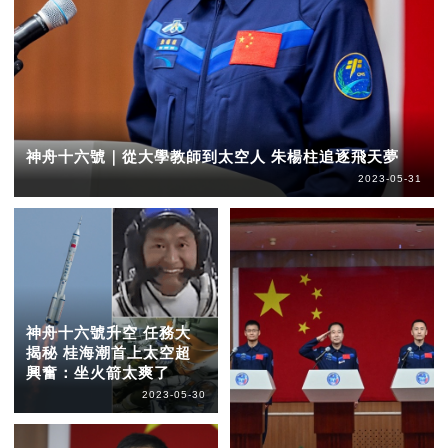
神舟十六號｜從大學教師到太空人 朱楊柱追逐飛天夢
2023-05-31
神舟十六號升空 任務大
揭秘 桂海潮首上太空超
興奮：坐火箭太爽了
2023-05-30