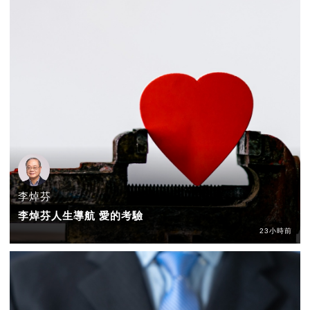
李焯芬
李焯芬人生導航 愛的考驗
23小時前