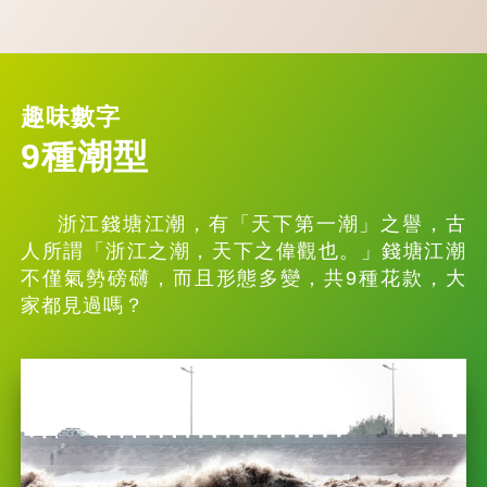
趣味數字
9種潮型
浙江錢塘江潮，有「天下第一潮」之譽，古
人所謂「浙江之潮，天下之偉觀也。」錢塘江潮
不僅氣勢磅礴，而且形態多變，共9種花款，大
家都見過嗎？