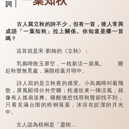
一葉知秋
詞
古人寫立秋的詩不少，但有一首，後人常與
成語「一葉知秋」拉上關係。你知道是哪一首
嗎？
這首就是宋·劉翰的《立秋》：
乳鴉啼散玉屏空，一枕新涼一扇風。 睡
起秋聲無覓處，滿階梧葉月明中。
詩人寫的是立秋夜的感受。小烏鴉啼叫着飛
散，屏風顯得分外空曠；枕邊吹來一陣涼風，就
像有人搖扇送爽。睡醒後想找尋秋聲卻找不到，
只看見滿台階的梧桐落葉，沐浴在皎潔的月光
中。
古人認為梧桐是「靈樹...