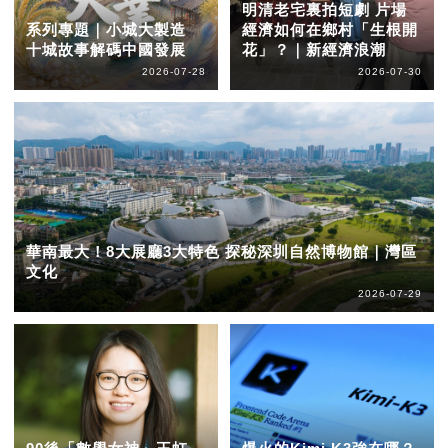
明清老宅裏拍短劇 片場
系列專題｜小城大製造
經濟如何在鄉村「生根開
十城故事解碼中國發展
花」？｜新經濟浪潮
2026-07-28
2026-07-30
華南最大！8大展廳3大特色 探秘深圳自然博物館｜灣區
文化
2026-07-29