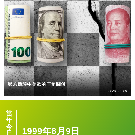
鄭若麟談中美歐的三角關係
2026-08-05
當
年
今
1999年8月9日
日