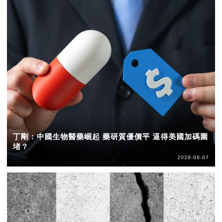
丁剛：中國生物醫藥崛起 藥研質優價平 逼得美國加碼圍
堵？
2026-08-07