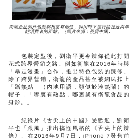
衛龍產品的外包裝都相當有個性，利用時下流行語拉近與年
輕消費者的距離。（圖片來源：視覺中國）
包裝定型後，劉衛平更令辣條從此打開
花式跨界營銷之路。例如衛龍在2016年時與
「暴走漫畫」合作，推出特色包裝的辣條。
除了跨界營銷，衛龍的產品甚至被網民扣上
「蹭熱點」（內地用語，類似於湊熱鬧）的
帽子，「哪裏有熱點，哪裏就有衛龍食品的
身影。」
紀錄片《舌尖上的中國》受歡迎，劉衛
平也「跟風」推出搞怪風格的《舌尖上的辣
條》。在2016年9月7日，iPhone 7發售前