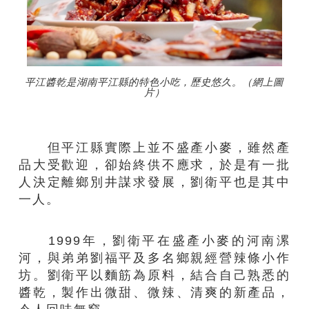
平江醬乾是湖南平江縣的特色小吃，歷史悠久。（網上圖
片）
但平江縣實際上並不盛產小麥，雖然產
品大受歡迎，卻始終供不應求，於是有一批
人決定離鄉別井謀求發展，劉衛平也是其中
一人。
1999年，劉衛平在盛產小麥的河南漯
河，與弟弟劉福平及多名鄉親經營辣條小作
坊。劉衛平以麵筋為原料，結合自己熟悉的
醬乾，製作出微甜、微辣、清爽的新產品，