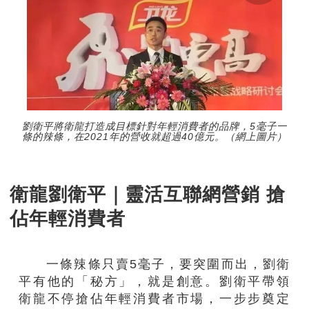
劉衛平將衛龍打造成目標針對年輕消費者的品牌，5毫子一
條的辣條，在2021年的營收就超過40億元。（網上圖片）
衛龍劉衛平｜靈活互聯網營銷 搶
佔年輕消費者
一條辣條只賣5毫子，要突圍而出，劉衛
平有他的「秘方」，就是創意。劉衛平帶領
衛龍不停搶佔年輕消費者市場，一步步奠定