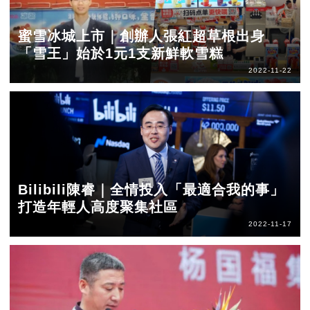
蜜雪冰城上市｜創辦人張紅超草根出身
「雪王」始於1元1支新鮮軟雪糕
2022-11-22
Bilibili陳睿｜全情投入「最適合我的事」
打造年輕人高度聚集社區
2022-11-17