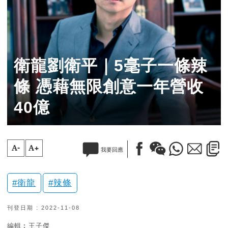
衛龍劉衛平｜5毫子一條辣
條 憑藉無限創意一年營收
40億
A-
A+
我要回應
衛龍
辣條
刊登日期 : 2022-11-08
編輯︰王子傑