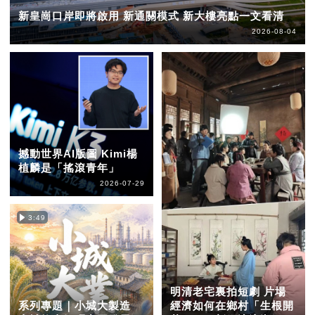
新皇崗口岸即將啟用 新通關模式 新大樓亮點一文看清
2026-08-04
撼動世界AI版圖 Kimi楊
植麟是「搖滾青年」
2026-07-29
3:49
明清老宅裏拍短劇 片場
系列專題｜小城大製造
經濟如何在鄉村「生根開