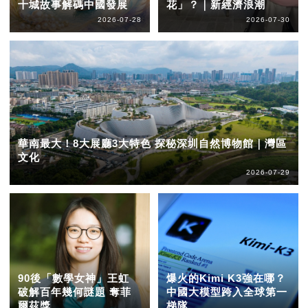
十城故事解碼中國發展
花」？｜新經濟浪潮
2026-07-28
2026-07-30
華南最大！8大展廳3大特色 探秘深圳自然博物館｜灣區
文化
2026-07-29
90後「數學女神」王虹
爆火的Kimi K3強在哪？
破解百年幾何謎題 奪菲
中國大模型跨入全球第一
爾茲獎
梯隊