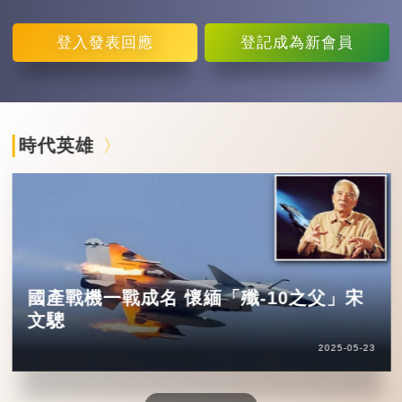
登入
發表回應
登記
成為新會員
時代英雄
國產戰機一戰成名 懷緬「殲-10之父」宋
文驄
2025-05-23