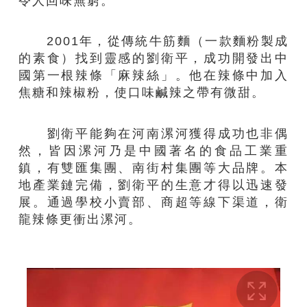
令人回味無窮。
2001年，從傳統牛筋麵（一款麵粉製成
的素食）找到靈感的劉衛平，成功開發出中
國第一根辣條「麻辣絲」。他在辣條中加入
焦糖和辣椒粉，使口味鹹辣之帶有微甜。
劉衛平能夠在河南漯河獲得成功也非偶
然，皆因漯河乃是中國著名的食品工業重
鎮，有雙匯集團、南街村集團等大品牌。本
地產業鏈完備，劉衛平的生意才得以迅速發
展。通過學校小賣部、商超等線下渠道，衛
龍辣條更衝出漯河。