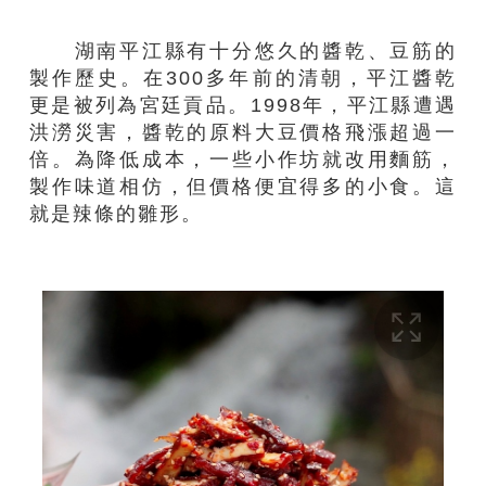
湖南平江縣有十分悠久的醬乾、豆筋的
製作歷史。在300多年前的清朝，平江醬乾
更是被列為宮廷貢品。1998年，平江縣遭遇
洪澇災害，醬乾的原料大豆價格飛漲超過一
倍。為降低成本，一些小作坊就改用麵筋，
製作味道相仿，但價格便宜得多的小食。這
就是辣條的雛形。