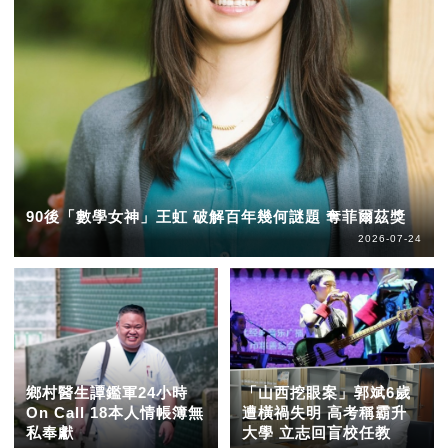
90後「數學女神」王虹 破解百年幾何謎題 奪菲爾茲獎
2026-07-24
鄉村醫生譚鑑軍24小時
「山西挖眼案」郭斌6歲
On Call 18本人情帳簿無
遭橫禍失明 高考稱霸升
私奉獻
大學 立志回盲校任教