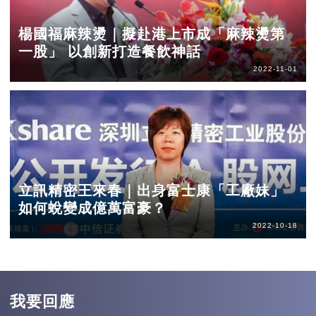
楊國福麻辣燙｜擬赴港上市成「麻辣燙第
一股」 以創新打造餐飲神話
2022-11-01
立訊精密王來春｜出身富士康「工廠妹」
如何蛻變成億萬富豪？
2022-10-18
我要回應