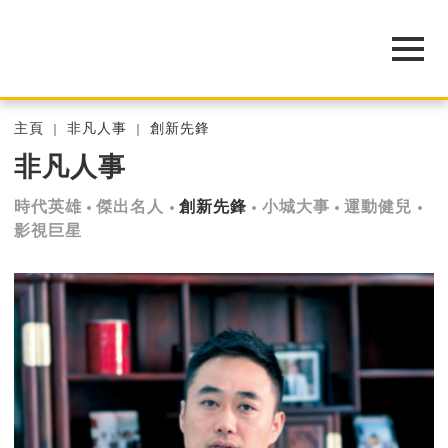
主頁
非凡人事
創新先鋒
非凡人事
時代英雄
傑出名人
創新先鋒
小城大事
運動健兒
影視巨星