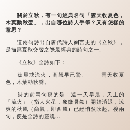
關於立秋，有一句經典名句「雲天收夏色，
木葉動秋聲」，出自哪位詩人手筆？又有怎樣的
意思？
這兩句詩出自唐代詩人劉言史的《立秋》，
是描寫夏秋交替之際最經典的詩句之一。
《立秋》全詩如下：
茲晨戒流火，商飆早已驚。 雲天收夏
色，木葉動秋聲。
詩的前兩句寫的是：這一天早晨，天上的
「流火」（指大火星，象徵暑氣）開始消退，涼
爽的秋風（商飆，即西風）已經悄然吹起。後兩
句，便是全詩的靈魂...