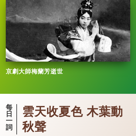
京劇大師梅蘭芳逝世
每
雲天收夏色 木葉動
日
一
秋聲
詞