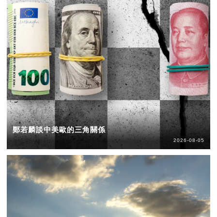
鄭若麟談中美歐的三角關係
2026-08-05