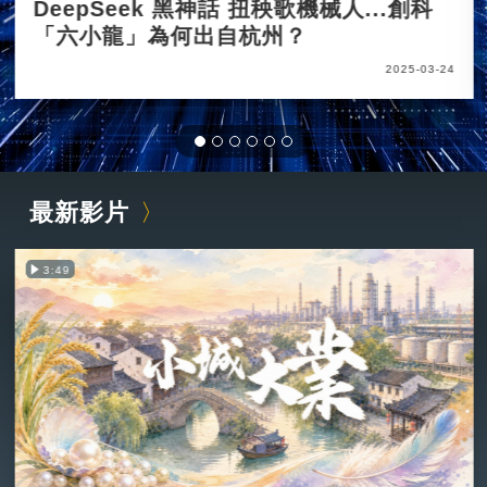
DeepSeek 黑神話 扭秧歌機械人...創科
「六小龍」為何出自杭州？
2025-03-24
最新影片
3:49