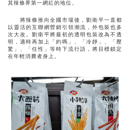
其辣條界第一網紅的地位。
將辣條推向全國市場後，劉衛平一直都
以靈活的互聯網營銷引領潮流，外包裝也多
次大改。劉衛平將最初的透明包裝改為不透
明，適時再加上「約嗎」、「冷靜」、「壓
驚」、「任性」等時下流行語，將目標鎖定
在年輕消費者身上。