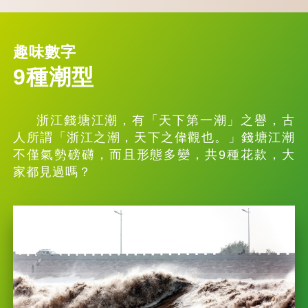
趣味數字
9種潮型
浙江錢塘江潮，有「天下第一潮」之譽，古
人所謂「浙江之潮，天下之偉觀也。」錢塘江潮
不僅氣勢磅礴，而且形態多變，共9種花款，大
家都見過嗎？