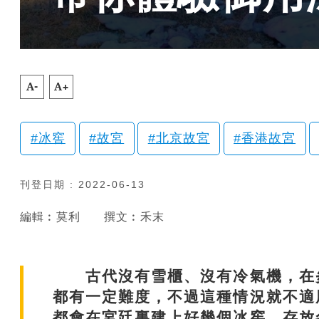
A-
A+
冰窖
故宮
北京故宮
香港故宮
刊登日期 : 2022-06-13
編輯︰莫利
撰文︰禾末
古代沒有雪櫃、沒有冷氣機，在炎
都有一定難度，不過這種情況就不適
都會在宮廷裏建上好幾個冰窖，存放