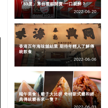
「53度」茅台雪糕開賣 一口就醉？
2022-06-20
香港百年海味舖結業 期待年輕人了解傳
統飲食
2022-06-06
端午美食｜糉子大比拼 奇特新式糉和經
典傳統糉各來一隻？
2022-06-03