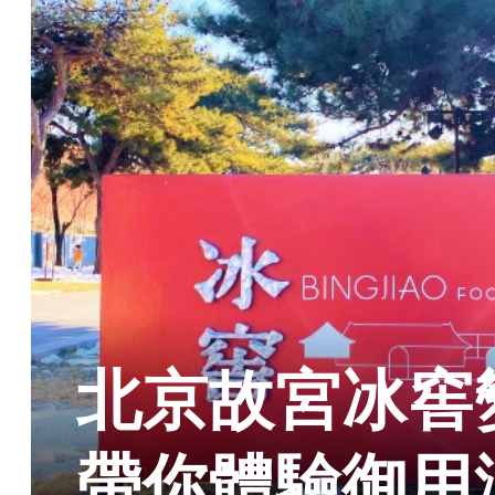
北京故宮冰窖
帶你體驗御用