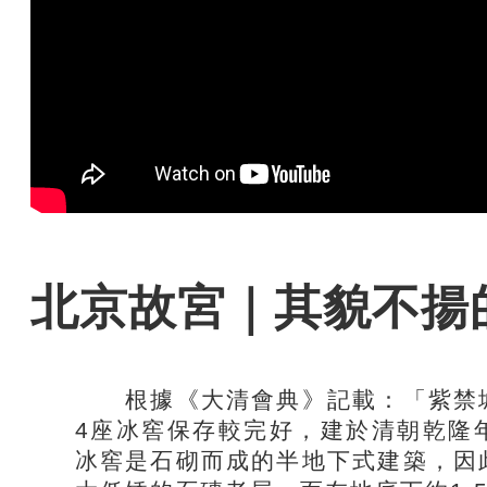
北京故宮｜其貌不揚
根據《大清會典》記載：「紫禁城
4座冰窖保存較完好，建於清朝乾隆
冰窖是石砌而成的半地下式建築，因