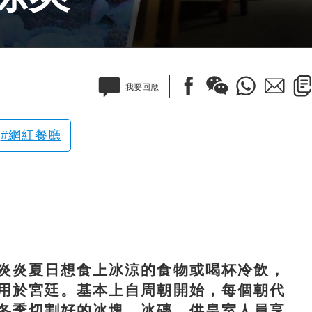
我要回應
網紅餐廳
炎夏日想食上冰涼的食物或喝杯冷飲，
用於宮廷。基本上自周朝開始，每個朝代
冬季切割好的冰塊、冰磚，供皇室人員享