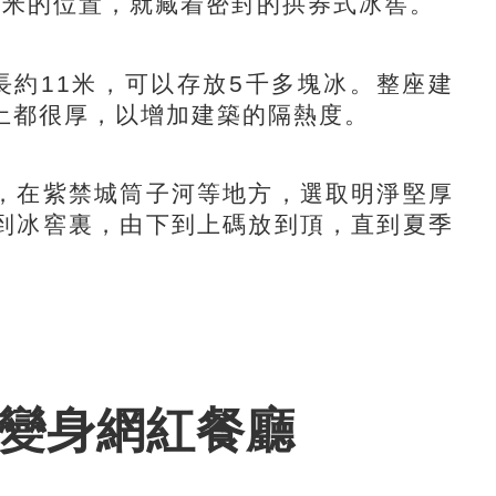
5米的位置，就藏着密封的拱券式冰窖。
約11米，可以存放5千多塊冰。整座建
土都很厚，以增加建築的隔熱度。
在紫禁城筒子河等地方，選取明淨堅厚
到冰窖裏，由下到上碼放到頂，直到夏季
 變身網紅餐廳