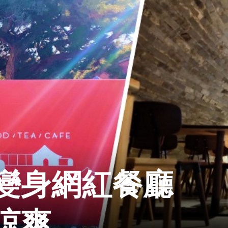
變身網紅餐廳
涼爽