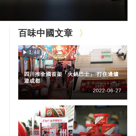
百味中國文章
1:48
四川推全國首架「火鍋巴士」 打住邊爐
遊成都
2022-06-27