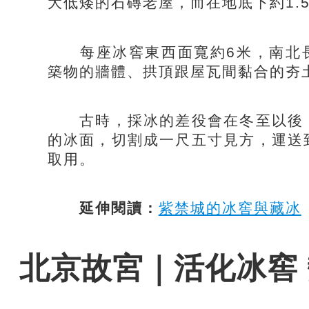
大低矮的石磚老屋，而在地底下約1.
每座冰窖東西面寬約6米，南北長
築物的牆體、拱頂跟屋瓦間黏合的夯
古時，採冰的差役會在冬至以後，
的冰面，切割成一尺五寸見方，運送
取用。
延伸閱讀：
紫禁城的冰窖與藏冰
北京故宮｜活化冰窖