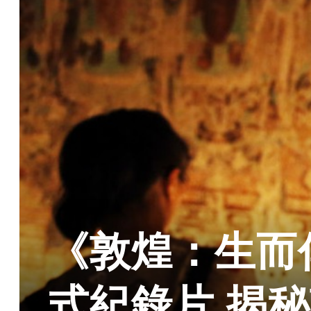
《敦煌：生而
式紀錄片 揭