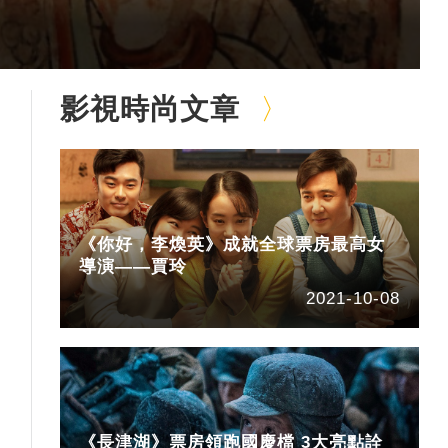
影視時尚文章
《你好，李煥英》成就全球票房最高女
導演——賈玲
2021-10-08
《長津湖》票房領跑國慶檔 3大亮點詮