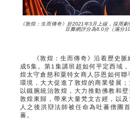
《敦煌：生而傳奇》於2021年3月上線，採用
豆瓣網評分為8.0分（滿分
《敦煌：生而傳奇》沿着歷史脈絡
成5集。第1集講班超如何平定西域
煌太守倉慈和粟特女商人莎恩如何聯
環境，大大促進了敦煌的商業發展；
以鐵腕統治敦煌，大力推動佛教和壁
敦煌東歸，帶來大量梵文古經，以及
人之後洪辯法師被任命為吐蕃僧團
蕃。