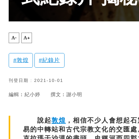
A-
A+
敦煌
紀錄片
刊登日期 : 2021-10-01
編輯︰紀小婷
撰文︰謝小明
說起
敦煌
，相信不少人會想起石
易的中轉站和古代宗教文化的交匯處
克拉瑪干沙漠的盡頭，史稱河西四郡