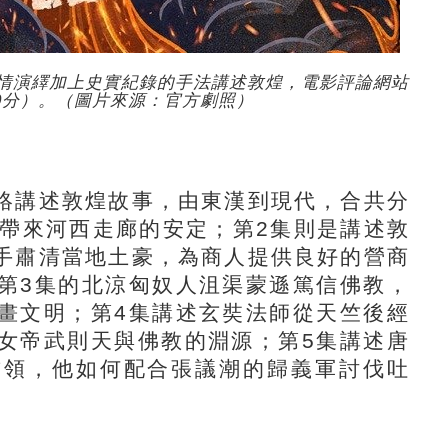
劇情演繹加上史實紀錄的手法講述敦煌，電影評論網站
10分）。（圖片來源：官方劇照）
講述敦煌故事，由東漢到現代，合共分
，帶來河西走廊的安定；第2集則是講述敦
手肅清當地土豪，為商人提供良好的營商
第3集的北涼匈奴人沮渠蒙遜篤信佛教，
畫文明；第4集講述玄奘法師從天竺後經
女帝武則天與佛教的淵源；第5集講述唐
首領，他如何配合張議潮的歸義軍討伐吐