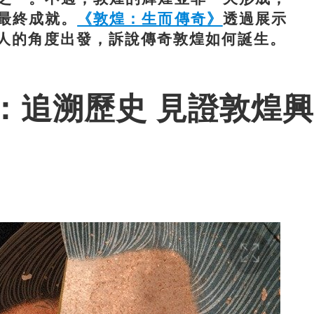
最終成就。
《敦煌：生而傳奇》
透過展示
人的角度出發，訴說傳奇敦煌如何誕生。
：追溯歷史 見證敦煌