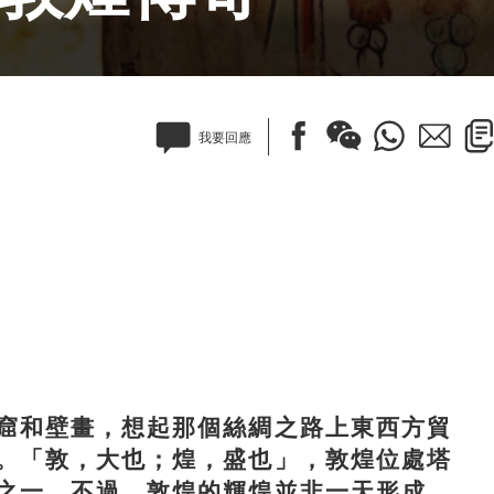
我要回應
窟和壁畫，想起那個絲綢之路上東西方貿
。「敦，大也；煌，盛也」，敦煌位處塔
之一。不過，敦煌的輝煌並非一天形成，