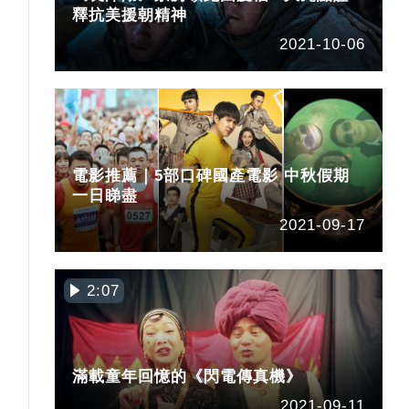
釋抗美援朝精神
2021-10-06
興
電影推薦｜5部口碑國產電影 中秋假期
一日睇盡
2021-09-17
2:07
滿載童年回憶的《閃電傳真機》
2021-09-11