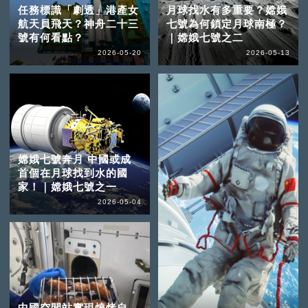
任務標識「劇透」港產女
月球找水有多重要？嫦娥
航天員飛天？神舟二十三
七號為何鎖定月球南極？
號有何看點？
｜嫦娥七號之二
2026-05-20
2026-05-13
嫦娥七號奔月 中國或成
首個在月球找到水的國
家！｜嫦娥七號之一
2026-05-04
中國空間站實現燒烤自