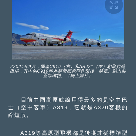
22024年9月，國產C919（右）和ARJ21（左）相聚拉薩
機場，其中的C919將為研發高原型作環控、航電、動力裝
置等試驗。（網上圖片）
目前中國高原航線用得最多的是空中巴
士（空中客車）A319，它就是A320客機的
縮短版。
A319等高原型飛機都是後期才從標準型