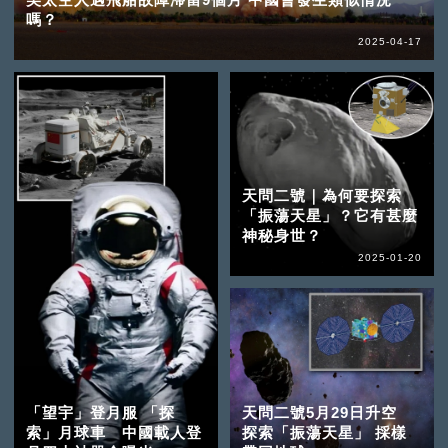
嗎？
2025-04-17
天問二號｜為何要探索
「振蕩天星」？它有甚麼
神秘身世？
2025-01-20
「望宇」登月服 「探
天問二號5月29日升空
索」月球車 中國載人登
探索「振蕩天星」 採樣