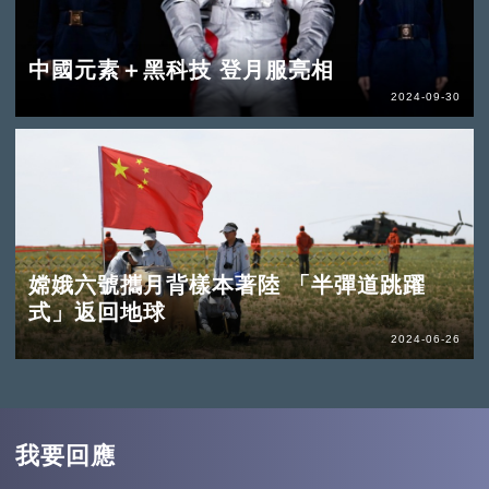
中國元素＋黑科技 登月服亮相
2024-09-30
嫦娥六號攜月背樣本著陸 「半彈道跳躍
式」返回地球
2024-06-26
我要回應