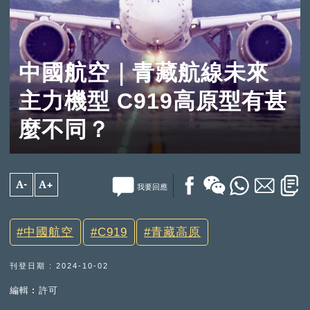
中國航空｜青藏航線未來
主力機型 C919高原型有甚
麼不同？
A-
A+
我要回應
中國航空
C919
青藏高原
刊登日期 : 2024-10-02
編輯︰許可