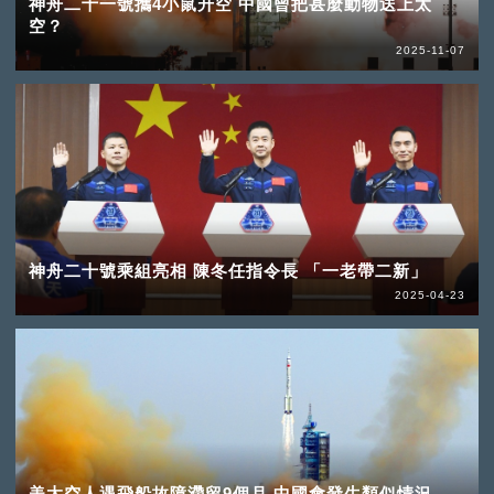
神舟二十一號攜4小鼠升空 中國曾把甚麼動物送上太
空？
2025-11-07
神舟二十號乘組亮相 陳冬任指令長 「一老帶二新」
2025-04-23
美太空人遇飛船故障滯留9個月 中國會發生類似情況