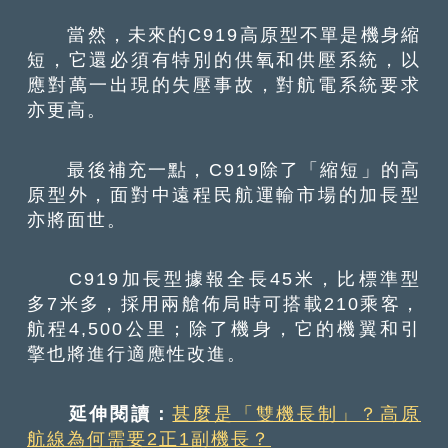
當然，未來的C919高原型不單是機身縮
短，它還必須有特別的供氧和供壓系統，以
應對萬一出現的失壓事故，對航電系統要求
亦更高。
最後補充一點，C919除了「縮短」的高
原型外，面對中遠程民航運輸市場的加長型
亦將面世。
C919加長型據報全長45米，比標準型
多7米多，採用兩艙佈局時可搭載210乘客，
航程4,500公里；除了機身，它的機翼和引
擎也將進行適應性改進。
延伸閱讀：
甚麼是「雙機長制」？高原
航線為何需要2正1副機長？