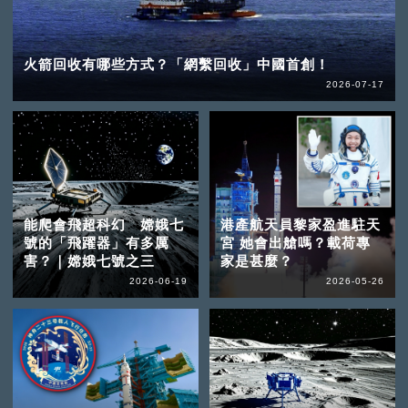
火箭回收有哪些方式？「網繫回收」中國首創！
2026-07-17
能爬會飛超科幻 嫦娥七
港產航天員黎家盈進駐天
號的「飛躍器」有多厲
宮 她會出艙嗎？載荷專
害？｜嫦娥七號之三
家是甚麼？
2026-06-19
2026-05-26