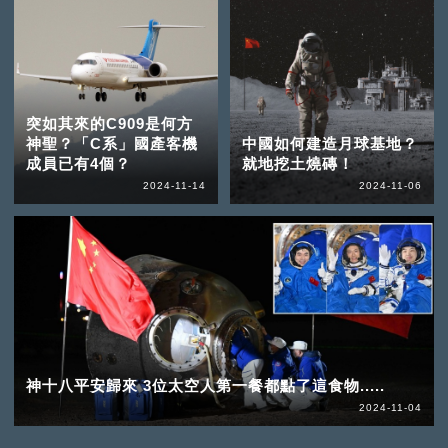
突如其來的C909是何方
神聖？「C系」國產客機
中國如何建造月球基地？
成員已有4個？
就地挖土燒磚！
2024-11-14
2024-11-06
神十八平安歸來 3位太空人第一餐都點了這食物.....
2024-11-04