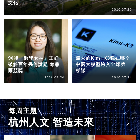
文化
2026-07-29
90後「數學女神」王虹
爆火的Kimi K3強在哪？
破解百年幾何謎題 奪菲
中國大模型跨入全球第一
爾茲獎
梯隊
2026-07-24
2026-07-24
每周主題
杭州人文 智造未來