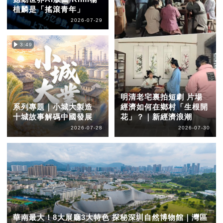
植麟是「搖滾青年」
2026-07-29
3:49
明清老宅裏拍短劇 片場
系列專題｜小城大製造
經濟如何在鄉村「生根開
十城故事解碼中國發展
花」？｜新經濟浪潮
2026-07-28
2026-07-30
華南最大！8大展廳3大特色 探秘深圳自然博物館｜灣區