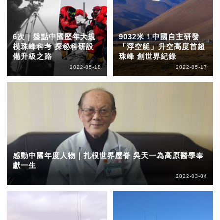
6次｜盤點中國歷年大規
9032米！中國自主研發
模珠峰科考 探秘科研設
「浮空艇」升空高度首超
備升級之路
珠峰 創世界紀錄
2022-05-18
2022-05-17
感動中國年度人物｜扎根世界屋脊 吳天一為高原醫學奉
獻一生
2022-03-04