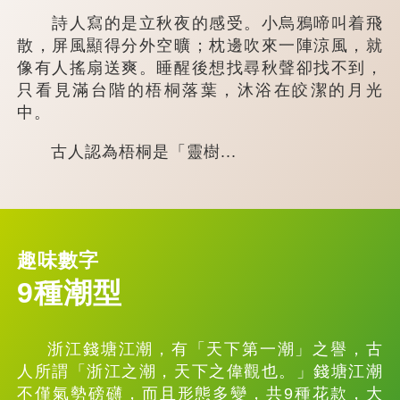
詩人寫的是立秋夜的感受。小烏鴉啼叫着飛
散，屏風顯得分外空曠；枕邊吹來一陣涼風，就
像有人搖扇送爽。睡醒後想找尋秋聲卻找不到，
只看見滿台階的梧桐落葉，沐浴在皎潔的月光
中。
古人認為梧桐是「靈樹...
趣味數字
9種潮型
浙江錢塘江潮，有「天下第一潮」之譽，古
人所謂「浙江之潮，天下之偉觀也。」錢塘江潮
不僅氣勢磅礴，而且形態多變，共9種花款，大