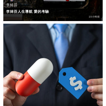
李焯芬
李焯芬人生導航 愛的考驗
10小時前