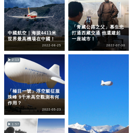
「青藏公路之父」慕生忠
中國航空｜海拔4411米
打通西藏交通 他還建起
世界最高機場在中國！
一座城市！
2022-08-25
2022-07-30
2:13
「極目一號」浮空艇征服
珠峰 9千米高空觀測有何
作用？
2022-05-23
1:57