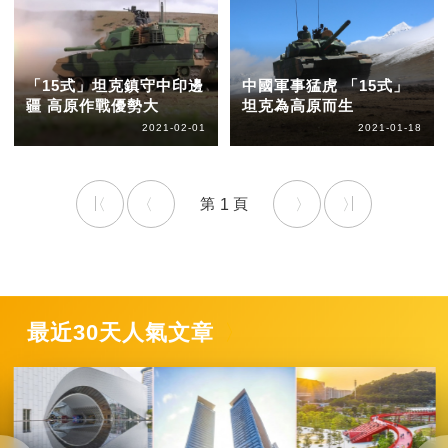
「15式」坦克鎮守中印邊
中國軍事猛虎 「15式」
疆 高原作戰優勢大
坦克為高原而生
2021-02-01
2021-01-18
1
最近30天人氣文章