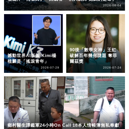
2026-08-04
90後「數學女神」王虹
撼動世界AI版圖 Kimi楊
破解百年幾何謎題 奪菲
植麟是「搖滾青年」
爾茲獎
2026-07-29
2026-07-24
鄉村醫生譚鑑軍24小時On Call 18本人情帳簿無私奉獻