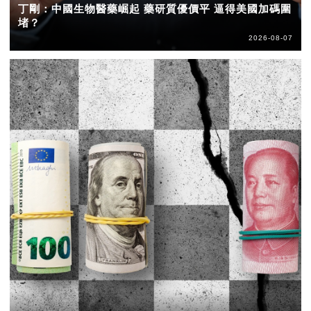
丁剛：中國生物醫藥崛起 藥研質優價平 逼得美國加碼圍
堵？
2026-08-07