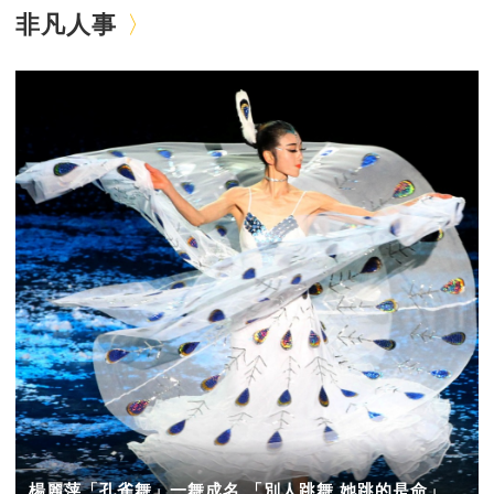
非凡人事
楊麗萍「孔雀舞」一舞成名 「別人跳舞 她跳的是命」