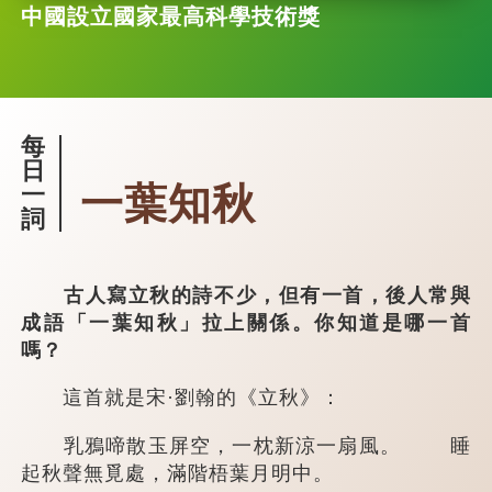
中國設立國家最高科學技術獎
每
日
一葉知秋
一
詞
古人寫立秋的詩不少，但有一首，後人常與
成語「一葉知秋」拉上關係。你知道是哪一首
嗎？
這首就是宋·劉翰的《立秋》：
乳鴉啼散玉屏空，一枕新涼一扇風。 睡
起秋聲無覓處，滿階梧葉月明中。