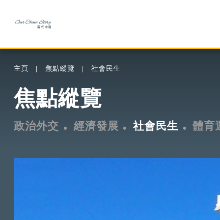
主頁
焦點縱覽
社會民生
焦點縱覽
政治外交
經濟發展
社會民生
體育