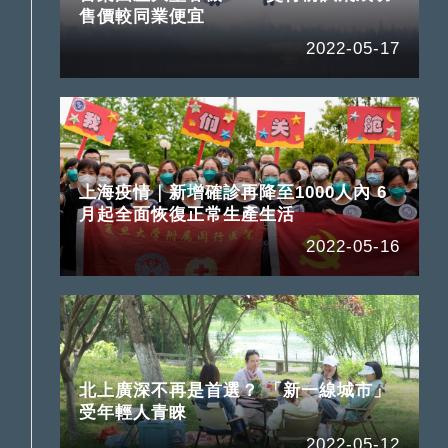
售價較同業便宜
2022-05-17
上海疫情｜新增確診再降至1000人內 6
月起全面恢復正常生產生活
2022-05-16
北上廣深不再是首選？ 「新一線城市」
受年輕人青睞
2022-05-12