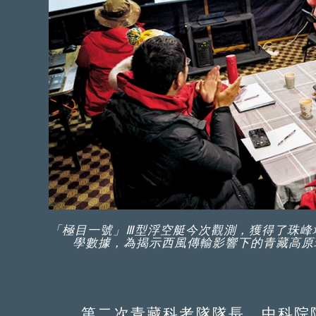
「極目一號」Ⅲ型浮空艇今次觀測，獲得了珠峰
學數據，為揭示西風傳輸影響下的青藏高原
第二次青藏科考隊隊長、中科院院