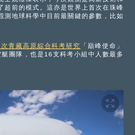
了超前的模式。這亦是世界上首次在珠峰
觀測地球科學中目前最關鍵的參數，比如
二次青藏高原綜合科考研究
「巔峰使命」
空艇團隊，也是16支科考小組中人數最多