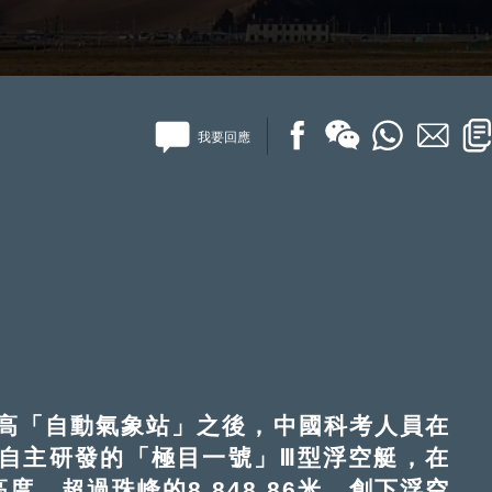
我要回應
「自動氣象站」之後，中國科考人員在
自主研發的「極目一號」Ⅲ型浮空艇，在
高度，超過珠峰的8,848.86米，創下浮空