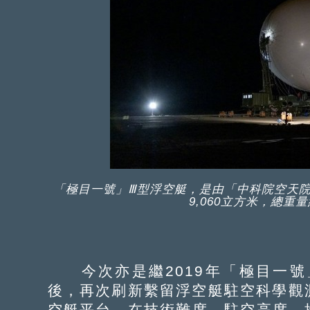
「極目一號」Ⅲ型浮空艇，是由「中科院空天院
9,060立方米，總重
今次亦是繼2019年「極目一號」
後，再次刷新繫留浮空艇駐空科學觀測
空艇平台，在技術難度、駐空高度、