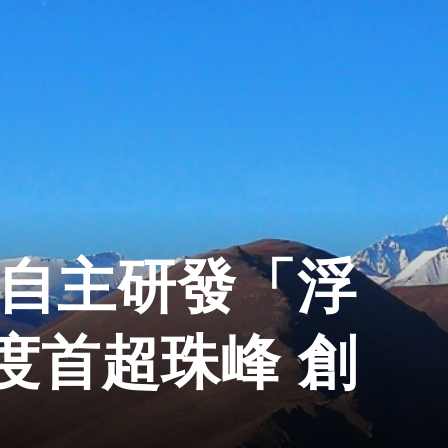
國自主研發「浮
度首超珠峰 創