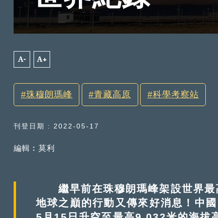
A-
A+
珠穆朗瑪峰
青藏高原
科學考察站
刊登日期 : 2022-05-17
編輯︰莫利
繼早前在珠穆朗瑪峰架設世界最高
地球之巔的行動又傳來好消息！中國
5月15日升空至最高9,032米的海拔