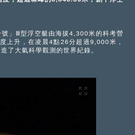
號」Ⅲ型浮空艇由海拔4,300米的科考營
上升，在凌晨4點26分超過9,000米，
，創造了大氣科學觀測的世界紀錄。