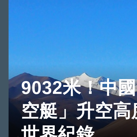
9032米！中
空艇」升空高
世界紀錄