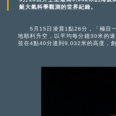
艇大氣科學觀測的世界紀錄。
5月15日凌晨1點26分，「極目一
地順利升空，以平均每分鐘30米的速度
並在4點40分達到9,032米的高度