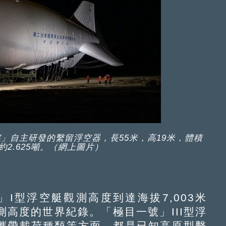
」自主研發的繫留浮空器，長55米，高19米，體積
量約2.625噸。（網上圖片）
I型浮空艇觀測高度到達海拔7,003米
高度的世界紀錄。「極目一號」III型浮
攜帶載荷種類等方面，都是已知高原型繫