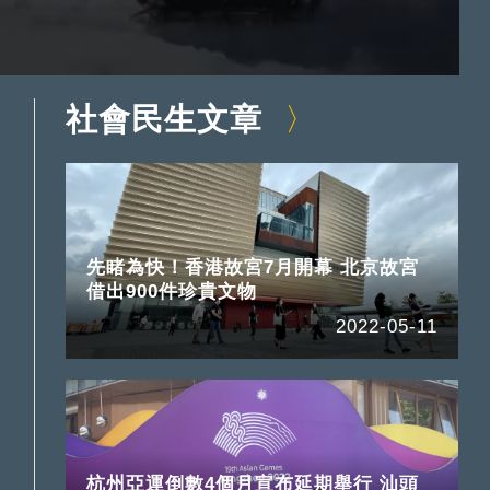
社會民生文章
先睹為快！香港故宮7月開幕 北京故宮
借出900件珍貴文物
2022-05-11
杭州亞運倒數4個月宣布延期舉行 汕頭