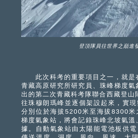
登頂隊員往世界之巔進
此次科考的重要項目之一，就是在
青藏高原研究所研究員、珠峰梯度氣
出的第二次青藏科考隊聯合西藏登山
往珠穆朗瑪峰並逐個架設起來，實現
分別位於海拔5200米至海拔830
梯度氣象站，將會記錄珠峰北坡氣溫
據。自動氣象站由太陽能電池板供電
傳送溫度、濕度、風向、風速、太