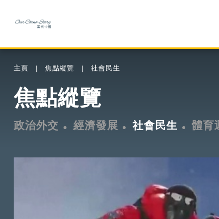
主頁
焦點縱覽
社會民生
焦點縱覽
政治外交
經濟發展
社會民生
體育