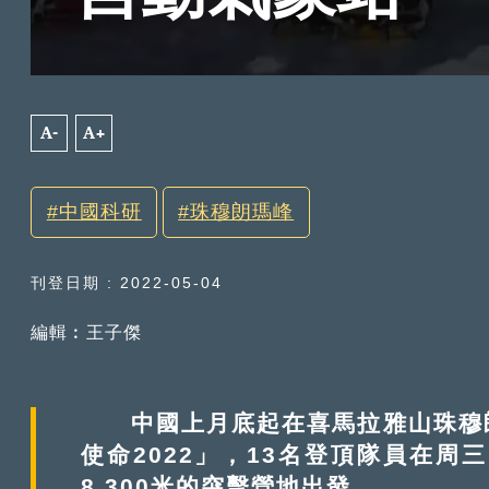
A-
A+
中國科研
珠穆朗瑪峰
刊登日期 : 2022-05-04
編輯︰王子傑
中國上月底起在喜馬拉雅山珠穆朗
使命2022」，13名登頂隊員在周
8,300米的突擊營地出發。