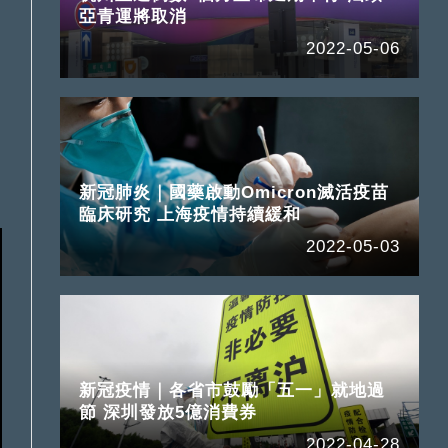
亞青運將取消
2022-05-06
新冠肺炎｜國藥啟動Omicron滅活疫苗
臨床研究 上海疫情持續緩和
2022-05-03
新冠疫情｜各省市鼓勵「五一」就地過
節 深圳發放5億消費券
2022-04-28