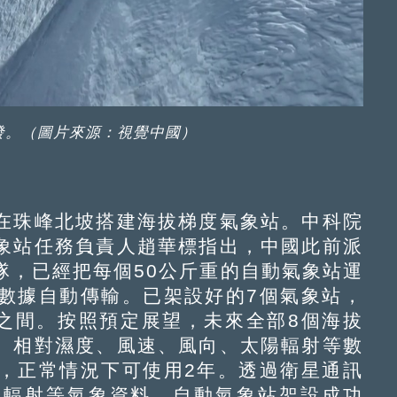
發。（圖片來源：視覺中國）
珠峰北坡搭建海拔梯度氣象站。中科院
象站任務負責人趙華標指出，中國此前派
隊，已經把每個50公斤重的自動氣象站運
數據自動傳輸。已架設好的7個氣象站，
0米之間。按照預定展望，未來全部8個海拔
、相對濕度、風速、風向、太陽輻射等數
，正常情況下可使用2年。透過衛星通訊
陽輻射等氣象資料。自動氣象站架設成功