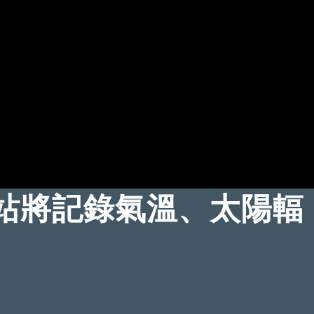
站將記錄氣溫、太陽輻