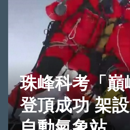
珠峰科考「巔峰
登頂成功 架
自動氣象站