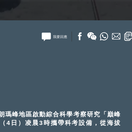
我要回應
瑪峰地區啟動綜合科學考察研究「巔峰
三（4日）凌晨3時攜帶科考設備，從海拔