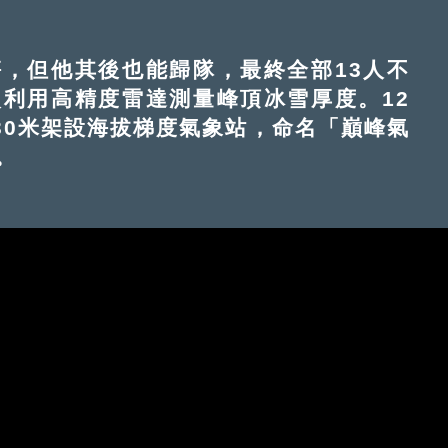
但他其後也能歸隊，最終全部13人不
利用高精度雷達測量峰頂冰雪厚度。12
830米架設海拔梯度氣象站，命名「巔峰氣
。