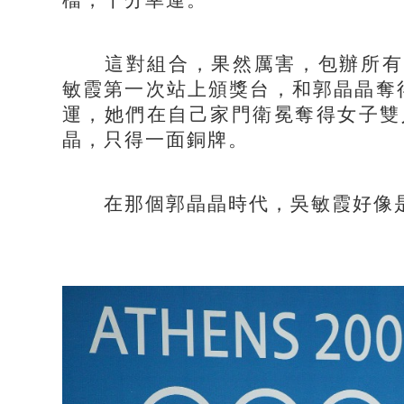
這對組合，果然厲害，包辦所有
敏霞第一次站上頒獎台，和郭晶晶奪
運，她們在自己家門衛冕奪得女子雙
晶，只得一面銅牌
。
在那個郭晶晶時代，吳敏霞好像是