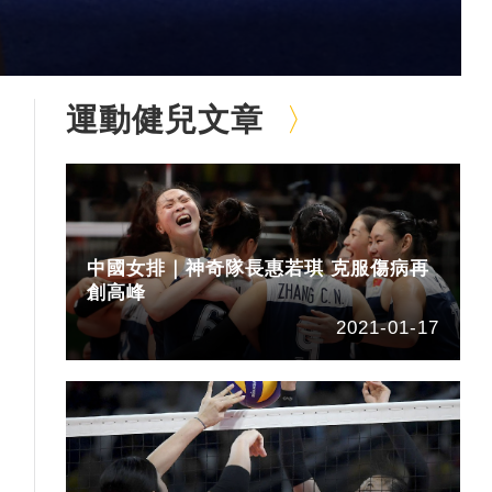
運動健兒文章
中國女排｜神奇隊長惠若琪 克服傷病再
創高峰
2021-01-17