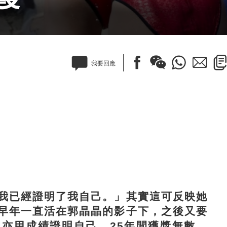
我要回應
我已經證明了我自己。
」
其實這可反映她
早年一直活在郭晶晶的影子下，之後又要
她亦用成績證明自己，
25
年間獲獎無數，