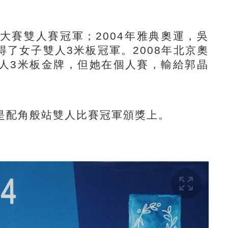
大賽雙人賽冠軍；
2004
年雅典奧運，吳
得了女子雙人
3
米板冠軍。
2008
年北京奧
人
3
米板金牌，但她在個人賽，輸給郭晶
配角般站雙人比賽冠軍頒獎上
。