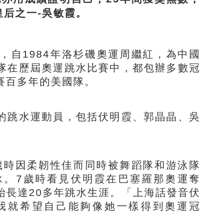
皇后之一-
吳敏霞
。
，自
1984
年洛杉磯奧運周繼紅，為中國
隊在歷屆奧運跳水比賽中，都包辦多數冠
賽百多年的美國隊
。
的跳水運動員，包括伏明霞、郭晶晶、吳
。
歲時因柔韌性佳而同時被舞蹈隊和游泳隊
泳。
7
歲時看見伏明霞在巴塞羅那奧運奪
始長達
20
多年跳水生涯。「上海話發音伏
我就希望自己能夠像她一樣得到奧運冠