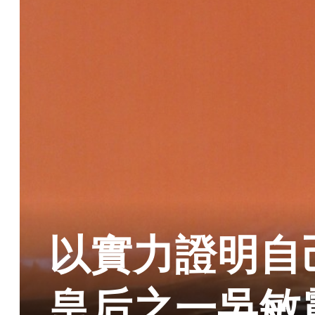
以實力證明自
皇后之一吳敏