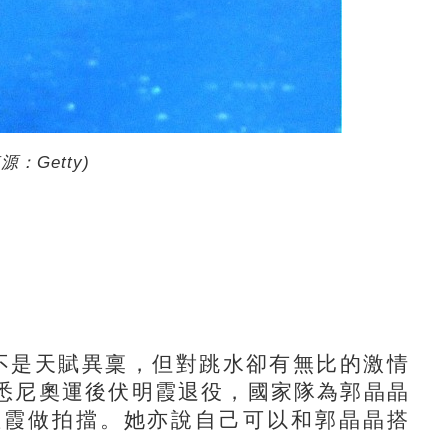
源：Getty)
不是天賦異稟，但對跳水卻有無比的激情
悉尼奧運後伏明霞退役，國家隊為郭晶晶
敏霞做拍擋。她亦說自己可以和郭晶晶搭