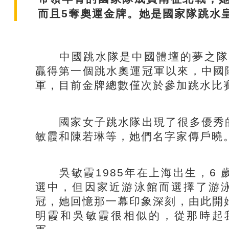
而且
5
奪奧運金牌
。
她是
國家隊
跳水
中國跳水隊是中國體壇的夢之隊
贏得第一個跳水奧運冠軍以來，中國
軍，目前金牌總數僅次於參加跳水比
國家
女子跳水隊出現了很多優秀
敏霞和陳若琳等，她們名字家傳戶曉
吳敏霞
1985
年在上海出生，
6
選中，但因家近游泳館而選擇了游
冠，她回憶那一幕印象深刻，由此開
明霞和吳敏霞很相似的，從那時起