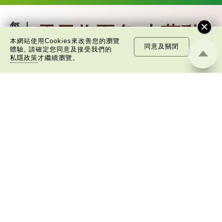
每
雲天收夏色 木葉動
日
本網站使用Cookies來改善您的瀏覽
同意及關閉
一
體驗, 請確定您同意及接受我們的
秋聲
詞
私隱政策
才繼續瀏覽。
關於立秋，有一句經典名句「雲天收夏色，
木葉動秋聲」，出自哪位詩人手筆？又有怎樣的
意思？
這兩句詩出自唐代詩人劉言史的《立秋》，
是描寫夏秋交替之際最經典的詩句之一。
《立秋》全詩如下：
茲晨戒流火，商飆早已驚。 雲天收夏
色，木葉動秋聲。