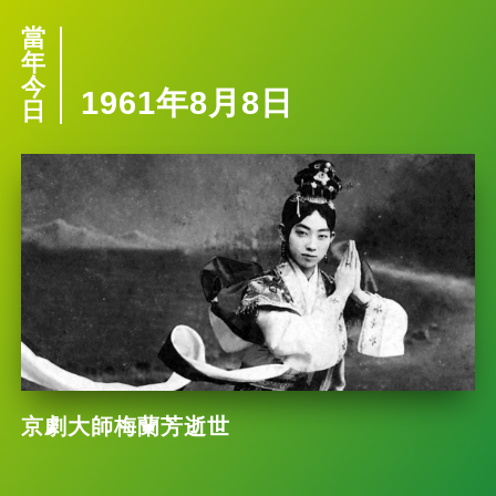
當
年
今
1961年8月8日
日
京劇大師梅蘭芳逝世