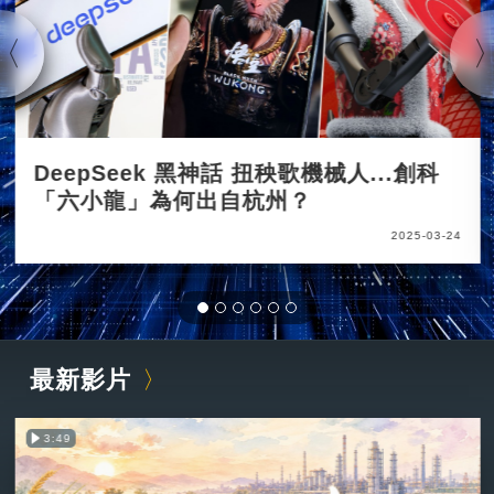
DeepSeek 黑神話 扭秧歌機械人...創科
「六小龍」為何出自杭州？
2025-03-24
最新影片
3:49