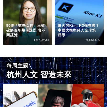
90後「數學女神」王虹
爆火的Kimi K3強在哪？
破解百年幾何謎題 奪菲
中國大模型跨入全球第一
爾茲獎
梯隊
2026-07-24
2026-07-24
每周主題
杭州人文 智造未來