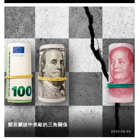
鄭若麟談中美歐的三角關係
2026-08-05