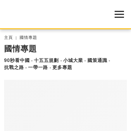
主頁
國情專題
國情專題
90秒看中國
十五五規劃
小城大業
國策通識
抗戰之路
一帶一路
更多專題