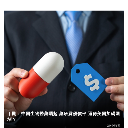
丁剛：中國生物醫藥崛起 藥研質優價平 逼得美國加碼圍
堵？
20小時前