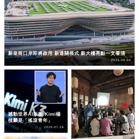
新皇崗口岸即將啟用 新通關模式 新大樓亮點一文看清
2026-08-04
撼動世界AI版圖 Kimi楊
植麟是「搖滾青年」
2026-07-29