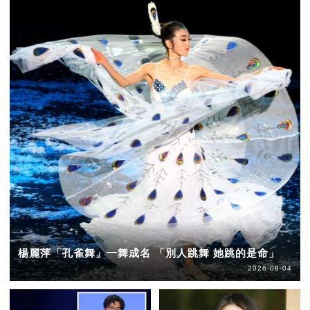
楊麗萍「孔雀舞」一舞成名 「別人跳舞 她跳的是命」
2026-08-04