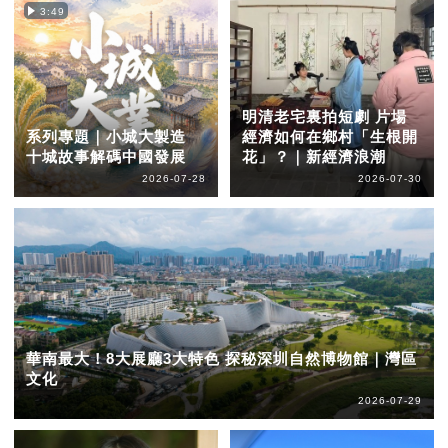
3:49
明清老宅裏拍短劇 片場
系列專題｜小城大製造
經濟如何在鄉村「生根開
十城故事解碼中國發展
花」？｜新經濟浪潮
2026-07-28
2026-07-30
華南最大！8大展廳3大特色 探秘深圳自然博物館｜灣區
文化
2026-07-29