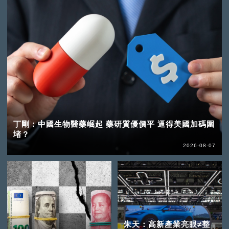
丁剛：中國生物醫藥崛起 藥研質優價平 逼得美國加碼圍
堵？
2026-08-07
朱天：高新產業亮眼≠整