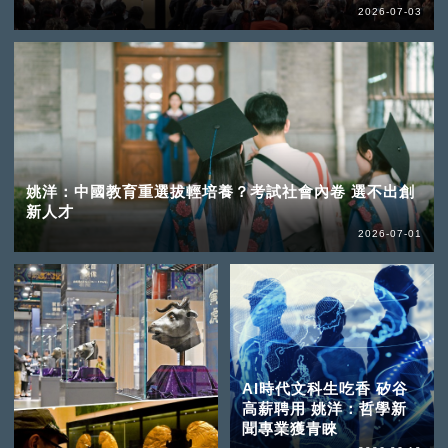
2026-07-03
姚洋：中國教育重選拔輕培養？考試社會內卷 選不出創
新人才
2026-07-01
AI時代文科生吃香 矽谷
高薪聘用 姚洋：哲學新
聞專業獲青睞