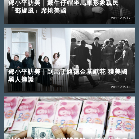
鄧小平訪美｜戴牛仔帽坐馬車形象親民
「鄧旋風」席捲美國
2025-12-17
鄧小平訪美｜到馬丁路德金墓獻花 獲美國
黑人擁護
2025-12-10