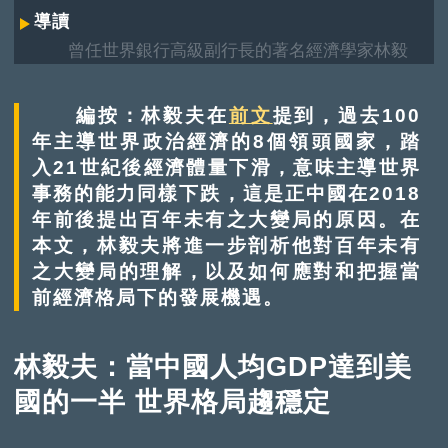
導讀
曾任世界銀行高級副行長的著名經濟學家林毅
夫今年4月在中國公共外交協會舉辦的「臨甲7號」
沙龍活動演講。他提到當前中國正處於「百年未有
編按：林毅夫在
前文
提到，過去100
之大變局」的加速演進，隨着西方大國GDP總量佔
年主導世界政治經濟的8個領頭國家，踏
全球經濟總量的比例下跌，新興經濟體迅速發展，
入21世紀後經濟體量下滑，意味主導世界
改變世界經濟格局；中國經濟基礎堅實，有能力實
事務的能力同樣下跌，這是正中國在2018
現穩定發展，並將繼續成為拉動世界經濟增長的重
要引擎。
年前後提出百年未有之大變局的原因。在
本文，林毅夫將進一步剖析他對百年未有
之大變局的理解，以及如何應對和把握當
前經濟格局下的發展機遇。
林毅夫：當中國人均GDP達到美
國的一半 世界格局趨穩定