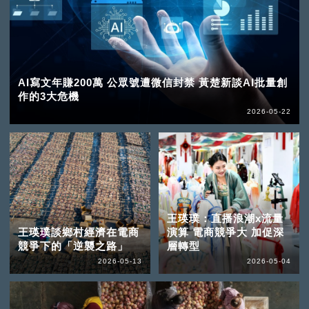
AI寫文年賺200萬 公眾號遭微信封禁 黃楚新談AI批量創
作的3大危機
2026-05-22
王瑛璞：直播浪潮x流量
王瑛璞談鄉村經濟在電商
演算 電商競爭大 加促深
競爭下的「逆襲之路」
層轉型
2026-05-13
2026-05-04