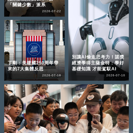
「關鍵少數」派系
2026-07-22
別讓AI偷走思考力！諾獎
丁剛：美建國250周年帶
經濟學得主薩金特：學好
來的7大集體反思
基礎知識 才能駕馭AI
2026-07-18
2026-07-10