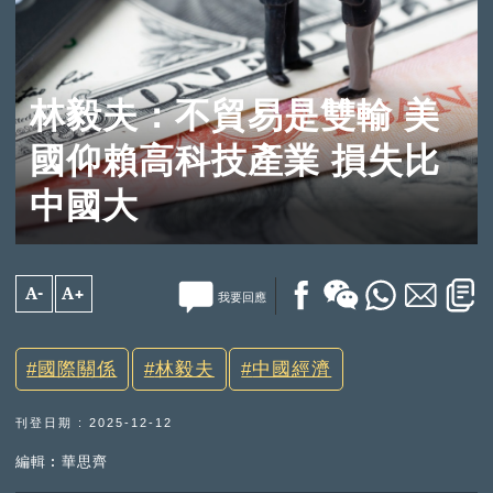
林毅夫：不貿易是雙輸 美
國仰賴高科技產業 損失比
中國大
A-
A+
我要回應
國際關係
林毅夫
中國經濟
刊登日期 : 2025-12-12
編輯︰華思齊