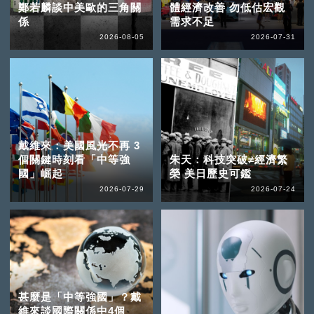
鄭若麟談中美歐的三角關
體經濟改善 勿低估宏觀
係
需求不足
2026-08-05
2026-07-31
戴維來：美國風光不再 3
個關鍵時刻看「中等強
朱天：科技突破≠經濟繁
國」崛起
榮 美日歷史可鑑
2026-07-29
2026-07-24
甚麼是「中等強國」？戴
維來談國際關係中4個