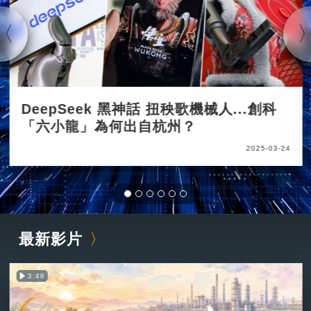
DeepSeek 黑神話 扭秧歌機械人...創科
「六小龍」為何出自杭州？
2025-03-24
最新影片
3:49