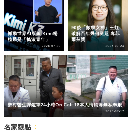
90後「數學女神」王虹
撼動世界AI版圖 Kimi楊
破解百年幾何謎題 奪菲
植麟是「搖滾青年」
爾茲獎
2026-07-29
2026-07-24
鄉村醫生譚鑑軍24小時On Call 18本人情帳簿無私奉獻
2026-07-17
名家觀點