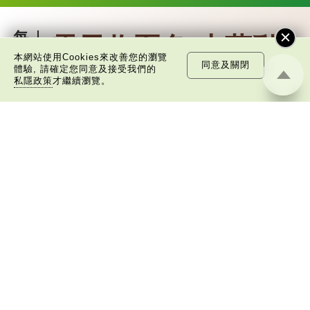
每
雲天收夏色 木葉動
日
本網站使用Cookies來改善您的瀏覽
同意及關閉
一
體驗, 請確定您同意及接受我們的
秋聲
詞
私隱政策
才繼續瀏覽。
關於立秋，有一句經典名句「雲天收夏色，
木葉動秋聲」，出自哪位詩人手筆？又有怎樣的
意思？
這兩句詩出自唐代詩人劉言史的《立秋》，
是描寫夏秋交替之際最經典的詩句之一。
《立秋》全詩如下：
茲晨戒流火，商飆早已驚。 雲天收夏
色，木葉動秋聲。