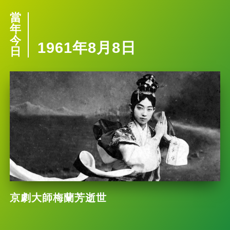
當
年
今
1961年8月8日
日
京劇大師梅蘭芳逝世