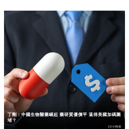
丁剛：中國生物醫藥崛起 藥研質優價平 逼得美國加碼圍
堵？
20小時前