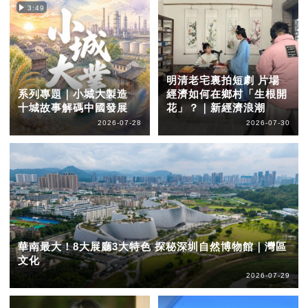
3:49
明清老宅裏拍短劇 片場
系列專題｜小城大製造
經濟如何在鄉村「生根開
十城故事解碼中國發展
花」？｜新經濟浪潮
2026-07-28
2026-07-30
華南最大！8大展廳3大特色 探秘深圳自然博物館｜灣區
文化
2026-07-29