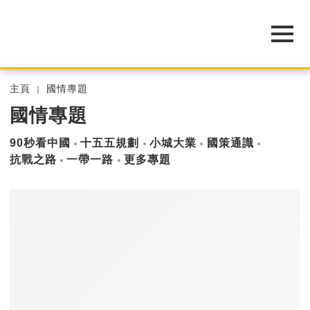
主頁
國情專題
國情專題
90秒看中國
十五五規劃
小城大業
國策通識
抗戰之路
一帶一路
更多專題