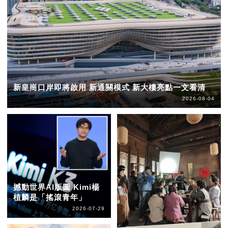
新皇崗口岸即將啟用 新通關模式 新大樓亮點一文看清
2026-08-04
撼動世界AI版圖 Kimi楊
植麟是「搖滾青年」
2026-07-29