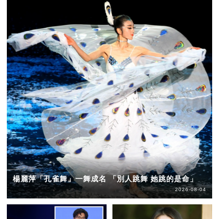
楊麗萍「孔雀舞」一舞成名 「別人跳舞 她跳的是命」
2026-08-04