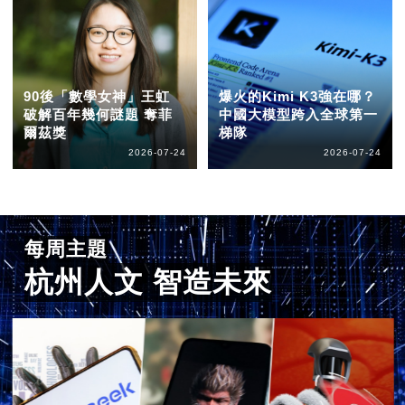
90後「數學女神」王虹
爆火的Kimi K3強在哪？
破解百年幾何謎題 奪菲
中國大模型跨入全球第一
爾茲獎
梯隊
2026-07-24
2026-07-24
每周主題
杭州人文 智造未來