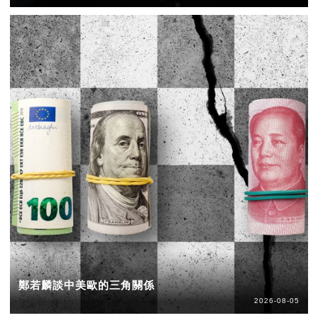
鄭若麟談中美歐的三角關係
2026-08-05