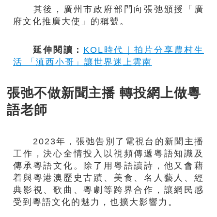
其後，廣州市政府部門向張弛頒授「廣
府文化推廣大使」的稱號。
延伸閱讀：
KOL時代｜拍片分享農村生
活 「滇西小哥」讓世界迷上雲南
張弛不做新聞主播 轉投網上做粵
語老師
2023年，張弛告別了電視台的新聞主播
工作，決心全情投入以視頻傳遞粵語知識及
傳承粵語文化。除了用粵語讀詩，他又會藉
着與粵港澳歷史古蹟、美食、名人藝人、經
典影視、歌曲、粵劇等跨界合作，讓網民感
受到粵語文化的魅力，也擴大影響力。