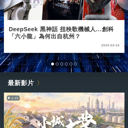
DeepSeek 黑神話 扭秧歌機械人...創科
「六小龍」為何出自杭州？
2025-03-24
最新影片
3:49