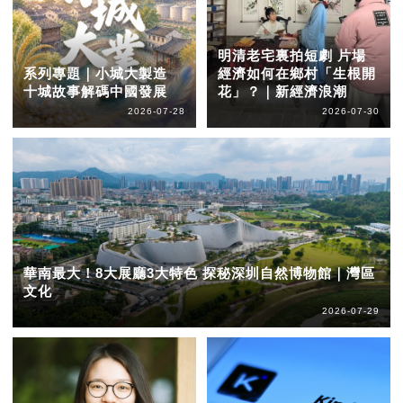
明清老宅裏拍短劇 片場
系列專題｜小城大製造
經濟如何在鄉村「生根開
十城故事解碼中國發展
花」？｜新經濟浪潮
2026-07-28
2026-07-30
華南最大！8大展廳3大特色 探秘深圳自然博物館｜灣區
文化
2026-07-29