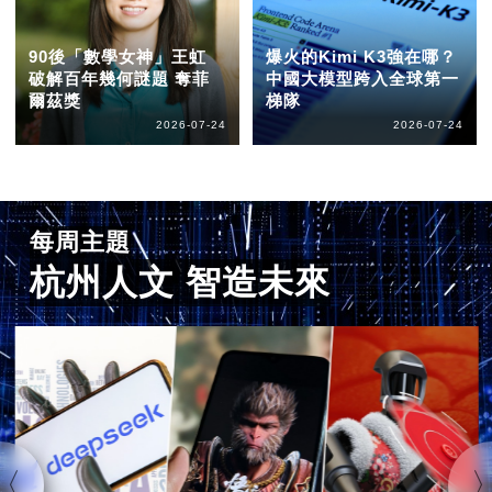
90後「數學女神」王虹
爆火的Kimi K3強在哪？
破解百年幾何謎題 奪菲
中國大模型跨入全球第一
爾茲獎
梯隊
2026-07-24
2026-07-24
每周主題
杭州人文 智造未來