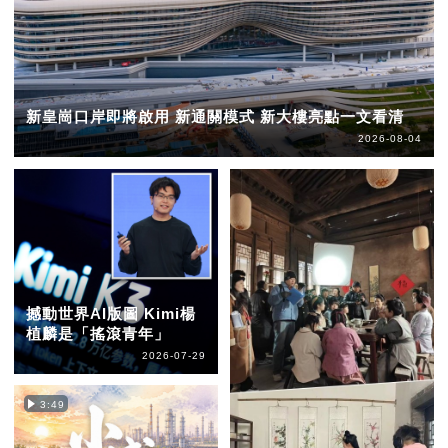
新皇崗口岸即將啟用 新通關模式 新大樓亮點一文看清
2026-08-04
撼動世界AI版圖 Kimi楊
植麟是「搖滾青年」
2026-07-29
3:49