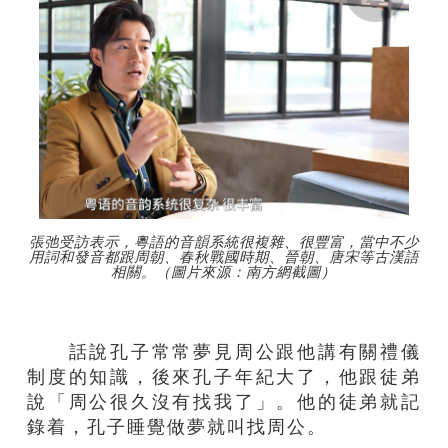
張弛受訪表示，粵語的音韻系統很複雜、很豐富，當中不少
用詞和發音都跟周朝、春秋戰國時期、晉朝、唐宋等古漢語
相關。（圖片來源：南方網截圖）
話說孔子常常夢見周公跟他講有關禮儀
制度的知識，後來孔子年紀大了，他跟徒弟
說「周公很久沒有找我了」。他的徒弟就記
錄着，孔子睡覺做夢就叫找周公。