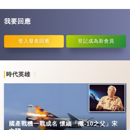
我要回應
登入
發表回應
登記
成為新會員
時代英雄
國產戰機一戰成名 懷緬「殲-10之父」宋