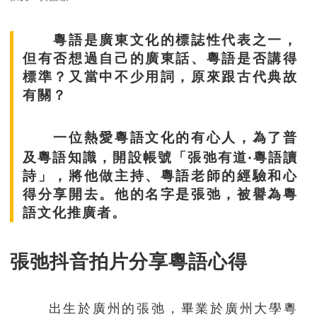
粵語是廣東文化的標誌性代表之一，
但有否想過自己的廣東話、粵語是否講得
標準？又當中不少用詞，原來跟古代典故
有關？
一位熱愛粵語文化的有心人，為了普
及粵語知識，開設帳號「張弛有道‧粵語讀
詩」，將他做主持、粵語老師的經驗和心
得分享開去。他的名字是張弛，被譽為粵
語文化推廣者。
張弛抖音拍片分享粵語心得
出生於廣州的張弛，畢業於廣州大學粵