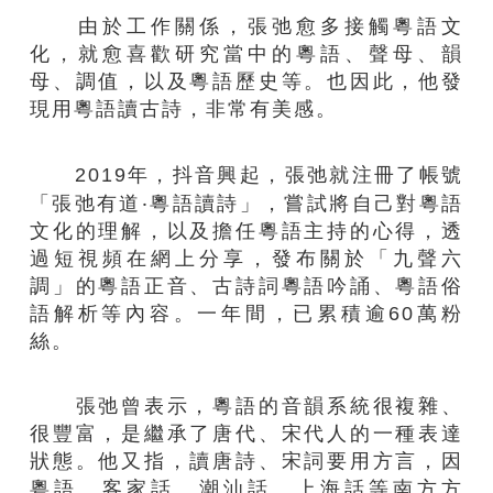
由於工作關係，張弛愈多接觸粵語文
化，就愈喜歡研究當中的粵語、聲母、韻
母、調值，以及粵語歷史等。也因此，他發
現用粵語讀古詩，非常有美感。
2019年，抖音興起，張弛就注冊了帳號
「張弛有道‧粵語讀詩」，嘗試將自己對粵語
文化的理解，以及擔任粵語主持的心得，透
過短視頻在網上分享，發布關於「九聲六
調」的粵語正音、古詩詞粵語吟誦、粵語俗
語解析等內容。一年間，已累積逾60萬粉
絲。
張弛曾表示，粵語的音韻系統很複雜、
很豐富，是繼承了唐代、宋代人的一種表達
狀態。他又指，讀唐詩、宋詞要用方言，因
粵語、客家話、潮汕話、上海話等南方方