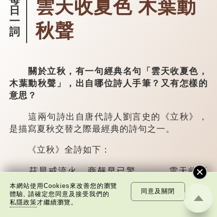
雲天收夏色 木葉動
日
一
秋聲
詞
關於立秋，有一句經典名句「雲天收夏色，
木葉動秋聲」，出自哪位詩人手筆？又有怎樣的
意思？
這兩句詩出自唐代詩人劉言史的《立秋》，
是描寫夏秋交替之際最經典的詩句之一。
《立秋》全詩如下：
茲晨戒流火，商飆早已驚。 雲天收夏
色，木葉動秋聲。
本網站使用Cookies來改善您的瀏覽
同意及關閉
體驗, 請確定您同意及接受我們的
私隱政策
才繼續瀏覽。
詩的前兩句寫的是：這一天早晨，天上的
「流火」（指大火星，象徵暑氣）開始消退，涼