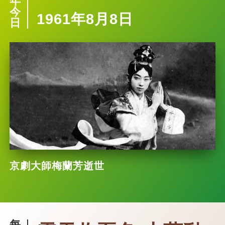
年
今
1961年8月8日
日
京劇大師梅蘭芳逝世
每