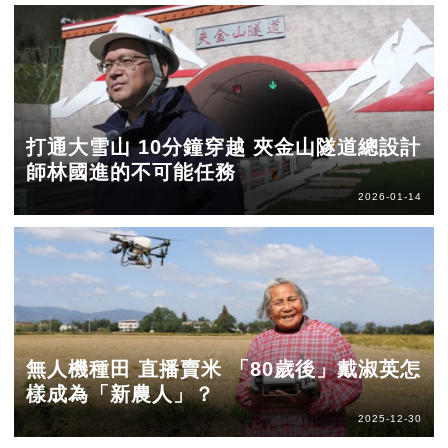
打通大雪山 10分鐘穿越 夾金山隧道總設計
師林國進的不可能任務
2026-01-14
無人機種田 直播賣米 「80歲後」戴淑英怎
樣成為「新農人」？
2025-12-30