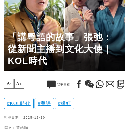
「講粵語的故事」張弛：
從新聞主播到文化大使｜
KOL時代
A-
A+
我要回應
KOL時代
粵語
網紅
刊登日期 : 2025-12-10
撰文︰黃皓頤