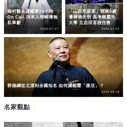
鄉村醫生譚鑑軍24小時
「山西挖眼案」郭斌6歲
On Call 18本人情帳簿無
遭橫禍失明 高考稱霸升
私奉獻
大學 立志回盲校任教
2026-07-17
2026-07-02
郭德綱從北漂到全國知名 如何讓相聲「復活」？
2026-06-18
名家觀點