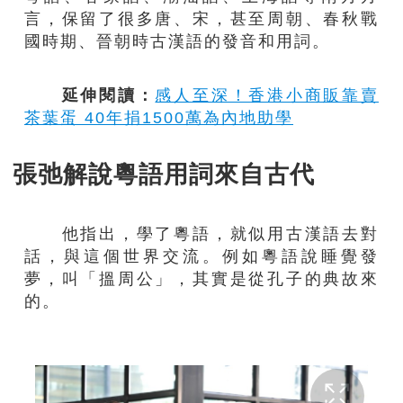
言，保留了很多唐、宋，甚至周朝、春秋戰
國時期、晉朝時古漢語的發音和用詞。
延伸閱讀：
感人至深！香港小商販靠賣
茶葉蛋 40年捐1500萬為內地助學
張弛解說粵語用詞來自古代
他指出，學了粵語，就似用古漢語去對
話，與這個世界交流。例如粵語說睡覺發
夢，叫「搵周公」，其實是從孔子的典故來
的。