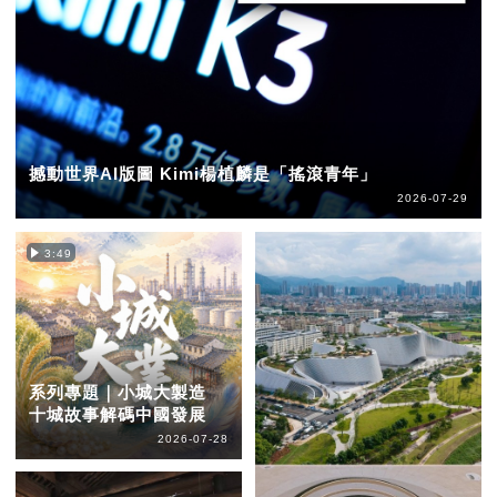
撼動世界AI版圖 Kimi楊植麟是「搖滾青年」
2026-07-29
3:49
系列專題｜小城大製造
十城故事解碼中國發展
2026-07-28