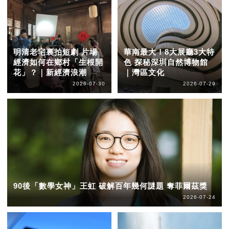
明清老宅裏拍短劇 片場
華南最大！8大展廳3大特
經濟如何在鄉村「生根開
色 探秘深圳自然博物館
花」？｜新經濟浪潮
｜灣區文化
2026-07-30
2026-07-29
90後「數學女神」王虹 破解百年幾何謎題 奪菲爾茲獎
2026-07-24