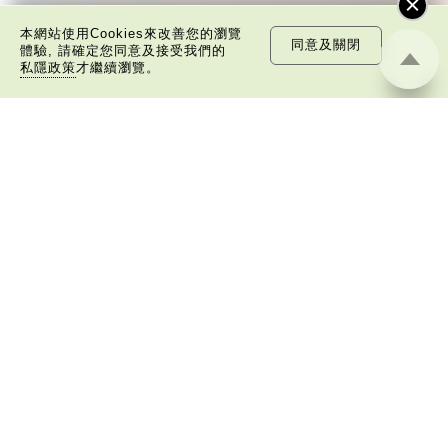
本網站使用Cookies來改善您的瀏覽
每
同意及關閉
體驗, 請確定您同意及接受我們的
日
私隱政策
才繼續瀏覽。
鬼拍後尾枕
一
詞
每當有人不經意地把原本不應說的秘密說了
出來，又或者做了壞事後忽然吐真言，我們都會
以「鬼拍後尾枕」來形容。這句話與鬼怪有何關
係呢？
從字面上理解，「後尾枕」的本字應為
「䪴」（普通話：zhěn，與「枕」同音）。《說
文解字》：「䪴，項枕也。」意思是頭後部與枕
頭接觸的地方。
民間流傳有一種說法，人會將一些不欲為人
所知的記憶藏於頸後之處。如果忽然吐真言，就