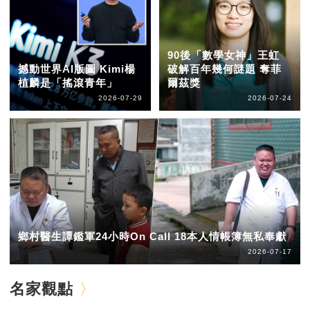
90後「數學女神」王虹
撼動世界AI版圖 Kimi楊
破解百年幾何謎題 奪菲
植麟是「搖滾青年」
爾茲獎
2026-07-29
2026-07-24
鄉村醫生譚鑑軍24小時On Call 18本人情帳簿無私奉獻
2026-07-17
名家觀點