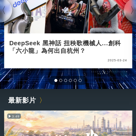
DeepSeek 黑神話 扭秧歌機械人...創科
「六小龍」為何出自杭州？
2025-03-24
最新影片
3:49