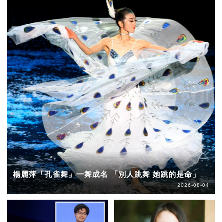
楊麗萍「孔雀舞」一舞成名 「別人跳舞 她跳的是命」
2026-08-04