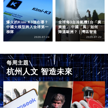
爆火的Kimi K3強在哪？
全球每3台冷氣機1台「廣
中國大模型跨入全球第一
東造」 中國「風」如何
梯隊
降溫歐洲？｜灣區智造
2026-07-24
2026-07-22
每周主題
杭州人文 智造未來