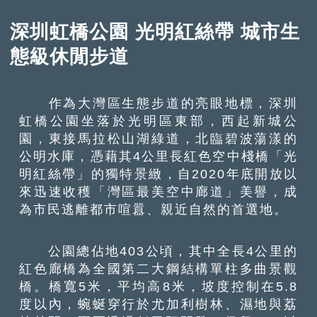
深圳虹橋公園 光明紅絲帶 城市生
態級休閒步道
作為大灣區生態步道的亮眼地標，深圳
虹橋公園坐落於光明區東部，西起新城公
園，東接馬拉松山湖綠道，北臨碧波蕩漾的
公明水庫，憑藉其4公里長紅色空中棧橋「光
明紅絲帶」的獨特景緻，自2020年底開放以
來迅速收穫「灣區最美空中廊道」美譽，成
為市民逃離都市喧囂、親近自然的首選地。
公園總佔地403公頃，其中全長4公里的
紅色廊橋為全國第二大鋼結構單柱多曲景觀
橋。橋寬5米，平均高8米，坡度控制在5.8
度以內，蜿蜒穿行於尤加利樹林、濕地與荔