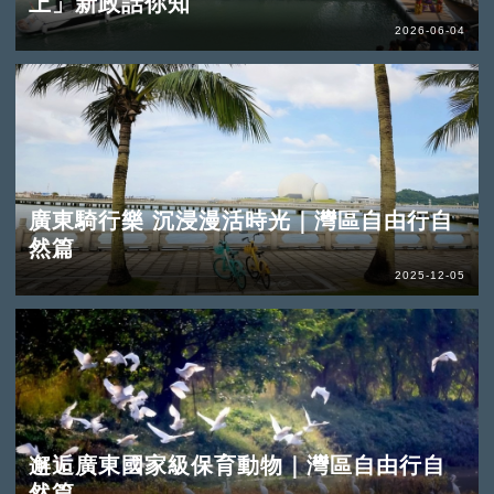
上」新政話你知
2026-06-04
廣東騎行樂 沉浸漫活時光｜灣區自由行自
然篇
2025-12-05
邂逅廣東國家級保育動物｜灣區自由行自
然篇