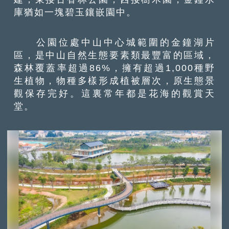
庫猶如一塊碧玉鑲嵌園中。
公園位處中山中心城範圍的金鐘湖片
區，是中山自然生態要素類最豐富的區域，
森林覆蓋率超過86%，擁有超過1,000種野
生植物，物種多樣形成植被層次，原生態景
觀保存完好。這裏常年都是花海的觀賞天
堂。