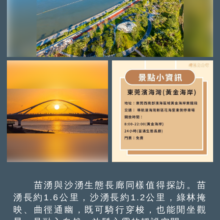
苗湧與沙湧生態長廊同樣值得探訪。苗
湧長約1.6公里，沙湧長約1.2公里，綠林掩
映、曲徑通幽，既可騎行穿梭，也能閒坐觀