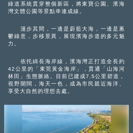
綠道系統貫穿整個新區，將東寶公園、濱海
灣文體公園等景點串連成線。
漫步其間，一邊是蔚藍大海，一邊是蔥
鬱綠意，步移景異，展現濱海步道的多元魅
力。
依托綿長海岸線，濱海灣正打造全長約
42公里的「東莞黃金海岸」，貫通「山海河
林田」生態脈絡。目前已建成7.5公里碧道，
視野開闊，海天一色，成為市民親近海洋、
享受大自然的理想去處。