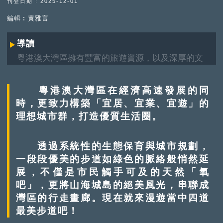
刊登日期 : 2025-12-01
編輯︰黄雅言
導讀
粵港澳大灣區擁有豐富的旅遊資源，以及深厚的文
化底蘊，是絕佳旅遊勝地。景點背後，承載了哪些
歷史變遷、城市發展故事？《灣區自由行》專題，
粵港澳大灣區在經濟高速發展的同
將以主題盤點形式，帶大家「雲遊」大灣區。
時，更致力構築「宜居、宜業、宜遊」的
理想城市群，打造優質生活圈。
透過系統性的生態保育與城市規劃，
一段段優美的步道如綠色的脈絡般悄然延
展，不僅是市民觸手可及的天然「氧
吧」，更將山海城島的絕美風光，串聯成
灣區的行走畫廊。現在就來漫遊當中四道
最美步道吧！