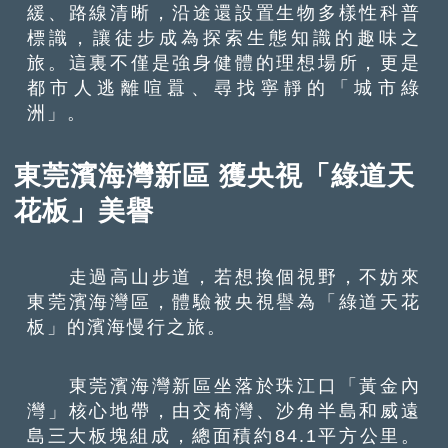
緩、路線清晰，沿途還設置生物多樣性科普
標識，讓徒步成為探索生態知識的趣味之
旅。這裏不僅是強身健體的理想場所，更是
都市人逃離喧囂、尋找寧靜的「城市綠
洲」。
東莞濱海灣新區 獲央視「綠道天
花板」美譽
走過高山步道，若想換個視野，不妨來
東莞濱海灣區，體驗被央視譽為「綠道天花
板」的濱海慢行之旅。
東莞濱海灣新區坐落於珠江口「黃金內
灣」核心地帶，由交椅灣、沙角半島和威遠
島三大板塊組成，總面積約84.1平方公里。