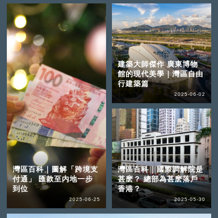
建築大師傑作 廣東博物
館的現代美學｜灣區自由
行建築篇
2025-06-02
灣區百科｜圖解「跨境支
灣區百科｜國際調解院是
付通」 匯款至内地一步
甚麽？ 總部為甚麽落戶
到位
香港？
2025-06-25
2025-05-30