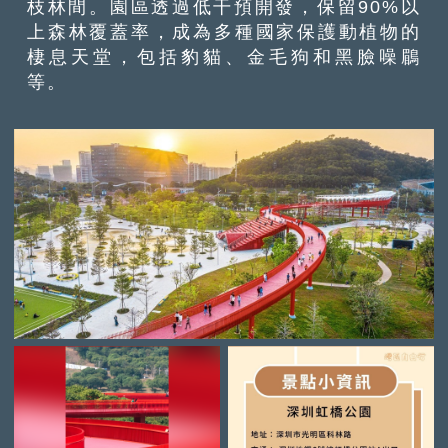
枝林間。園區透過低干預開發，保留90%以
上森林覆蓋率，成為多種國家保護動植物的
棲息天堂，包括豹貓、金毛狗和黑臉噪鶥
等。