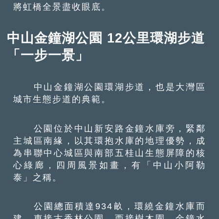
將虹橋全景盡收眼底。
中山金鐘湖公園 12公里環湖步道
「一步一景」
中山金鐘湖公園環湖步道，也是大灣區
城市生態步道的典範。
公園位於中山新安路金鐘水庫旁，緊鄰
主城區南緣，以其環抱水庫的地理優勢，成
為串聯中心城區與南部五桂山生態屏障的核
心綠廊，四周風景如畫，有「中山小阿勒
泰」之稱。
公園總面積達934畝，環繞金鐘水庫而
建，東接古香林公園，西接樹木園，金鐘水