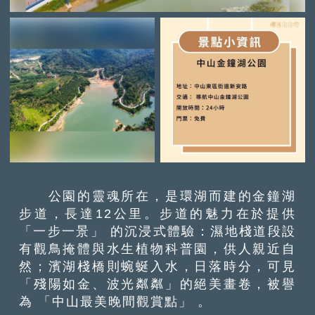
公園的靈魂所在，是環湖而建的金鐘湖
步道，長達12公里。步道的魅力在於提供
「一步一景」 的沉浸式體驗：濕地棧道段設
有觀鳥掩體與水生植物科普園，供人親近自
然；濱湖棧橋則蜿蜒入水，日落時分，可見
「殘陽如金、波光粼粼」的絕美畫卷，被譽
為 「中山最美晚間觀賞點」 。