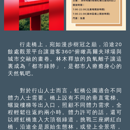
行走橋上，宛如漫步樹冠之巔，沿途20
餘處觀景平台讓遊客360°俯瞰高爾夫球場與
城市交融的畫卷。林木釋放的負氧離子讓這
裏成為「都市綠肺」，是都市人療癒身心的
天然氧吧。
對於行山人士而言，虹橋公園適合不同
體力人士需要。橋上設有不同的垂直電梯、
螺旋樓梯等出入口，照顧不同體力需求，全
程輕鬆往返約兩小時。體力許可的話，還可
以經虹橋進入大頂嶺綠道，挑戰三座網紅白
橋，沿途全是原始生態林，或登上全景塔，