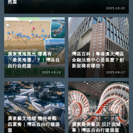
然篇
2025-10-22
廣東濱海風光 哪裏有
灣區百科｜粵港澳大灣區
「最美海灘」？｜灣區自
金融法務中心是甚麼？創
由行自然篇
新架構有哪些？
2025-10-10
2025-09-17
廣東藝文地標 幾何奇觀
四重奏｜灣區自由行建築
廣東最美書店 設計說城
篇
事｜灣區自由行建築篇