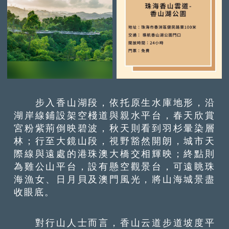
步入香山湖段，依托原生水庫地形，沿
湖岸線鋪設架空棧道與親水平台，春天欣賞
宮粉紫荊倒映碧波，秋天則看到羽杉暈染層
林；行至大鏡山段，視野豁然開朗，城市天
際線與遠處的港珠澳大橋交相輝映；終點則
為雞公山平台，設有懸空觀景台，可遠眺珠
海漁女、日月貝及澳門風光，將山海城景盡
收眼底。
對行山人士而言，香山云道步道坡度平