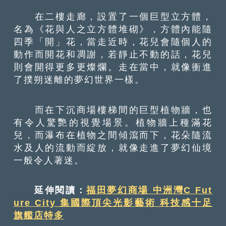
在二樓走廊，設置了一個巨型立方體，
名為《花與人之立方體堆砌》，方體內能隨
四季「開」花，當走近時，花兒會隨個人的
動作而開花和凋謝，若靜止不動的話，花兒
則會開得更多更燦爛。走在當中，就像衝進
了撲朔迷離的夢幻世界一樣。
而在下沉商場樓梯間的巨型植物牆，也
有令人驚艷的視覺場景。植物牆上種滿花
兒，而瀑布在植物之間傾瀉而下，花朵隨流
水及人的流動而綻放，就像走進了夢幻仙境
一般令人著迷。
延伸閱讀：
福田夢幻商場 中洲灣C Fut
ure City 集國際頂尖光影藝術 科技感十足
旗艦店特多