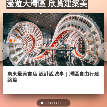
漫遊大灣區 欣賞建築美
廣東最美書店 設計說城事｜灣區自由行建
築篇
2025-09-04