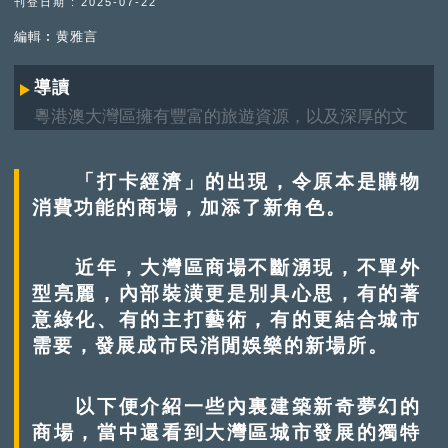
刊登日期 : 2025-07-22
編輯︰黄雅言
導讀
粵港澳大灣區擁有豐富的旅遊資源，以及深厚的文
化底蘊，是絕佳旅遊勝地。景點背後，承載了哪些
歷史變遷、城市發展故事？《灣區自由行》專題，
「打卡經濟」的出現，令原本是購物
將以主題盤點形式，帶大家「雲遊」大灣區。
消費功能的商場，加添了新角色。
近年，大灣區商場不斷湧現，不單外
型亮麗，內部裝潢更是別具心思，有的著
意綠化、有的主打藝術，有的更結合城市
需要，發展成市民消閒娛樂的新場所。
以下便介紹一些內裏建築新奇夢幻的
商場，當中還看到大灣區城市發展的獨特