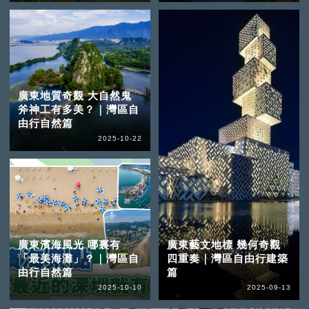
廣東地質奇觀 大自然鬼
斧神工有多美？｜灣區自
由行自然篇
2025-10-22
廣東濱海風光 哪裏有
廣東藝文地標 幾何奇觀
「最美海灘」？｜灣區自
四重奏｜灣區自由行建築
由行自然篇
篇
2025-10-10
2025-09-13