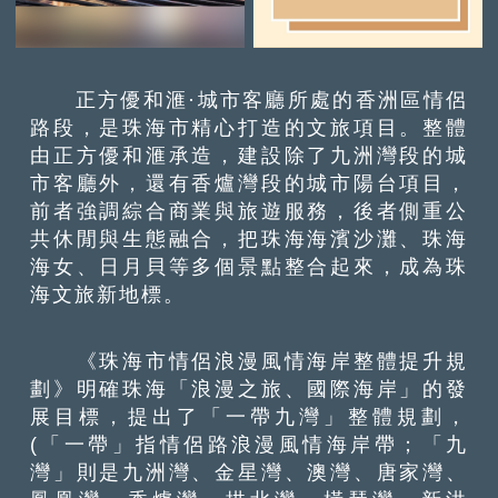
正方優和滙·城市客廳所處的香洲區情侶
路段，是珠海市精心打造的文旅項目。整體
由正方優和滙承造，建設除了九洲灣段的城
市客廳外，還有香爐灣段的城市陽台項目，
前者強調綜合商業與旅遊服務，後者側重公
共休閒與生態融合，把珠海海濱沙灘、珠海
海女、日月貝等多個景點整合起來，成為珠
海文旅新地標。
《珠海市情侶浪漫風情海岸整體提升規
劃》明確珠海「浪漫之旅、國際海岸」的發
展目標，提出了「一帶九灣」整體規劃，
(「一帶」指情侶路浪漫風情海岸帶；「九
灣」則是九洲灣、金星灣、澳灣、唐家灣、