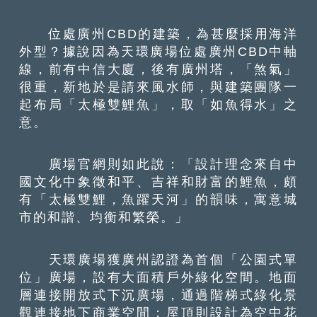
位處廣州CBD的建築，為甚麼採用海洋
外型？據說因為天環廣場位處廣州CBD中軸
線，前有中信大廈，後有廣州塔，「煞氣」
很重，新地於是請來風水師，與建築團隊一
起布局「太極雙鯉魚」，取「如魚得水」之
意。
廣場官網則如此說：「設計理念來自中
國文化中象徵和平、吉祥和財富的鯉魚，頗
有「太極雙鯉，魚躍天河」的韻味，寓意城
市的和諧、均衡和繁榮。」
天環廣場獲廣州認證為首個「公園式單
位」廣場，設有大面積戶外綠化空間。地面
層連接開放式下沉廣場，通過階梯式綠化景
觀連接地下商業空間；屋頂則設計為空中花