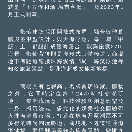
就是「正方優和滙·城市客廳」，於2023年1
月正式開幕。
郵輪建築採用開放式布局，融合玻璃幕
牆與波浪型設計，與大海呼應。每一層「甲
舨」上，都設計成觀海露台，能夠飽覽270°
海景。郵輪背後則是漫步式山體棧道，商場
地下有隧道連接珠海愛情郵局、海濱泳池等
知名旅遊景點，是珠海超級文旅新地標。
商場共有七層高，名牌首店匯聚。購物
之外，它同時定位為「24小時社交潮玩
地」，集潮流玩意、科技體驗與創意娛樂於
一身，將沉浸式、多元化的娛樂社交體驗帶
入珠海消費市場，打造在珠海乃至灣區不可
多得的時尚潮玩勝地。商場地下隧道連通海
濱泳場、愛情郵局等知名旅遊景點，融匯九