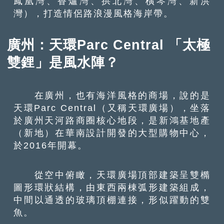
鳳凰灣、香爐灣、拱北灣、橫琴灣、新洪
灣），打造情侶路浪漫風格海岸帶。
廣州：天環Parc Central 「太極
雙鋰」是風水陣？
在廣州，也有海洋風格的商場，說的是
天環Parc Central（又稱天環廣場），坐落
於廣州天河路商圈核心地段，是新鴻基地產
（新地）在華南設計開發的大型購物中心，
於2016年開幕。
從空中俯瞰，天環廣場頂部建築呈雙橢
圖形環狀結構，由東西兩棟弧形建築組成，
中間以通透的玻璃頂棚連接，形似躍動的雙
魚。