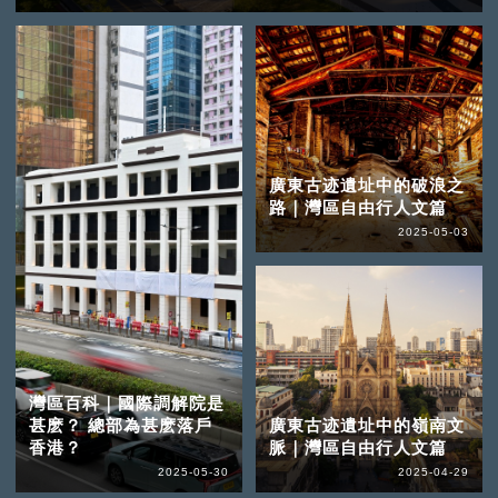
廣東古迹遺址中的破浪之
路｜灣區自由行人文篇
2025-05-03
灣區百科｜國際調解院是
甚麽？ 總部為甚麽落戶
廣東古迹遺址中的嶺南文
香港？
脈｜灣區自由行人文篇
2025-05-30
2025-04-29