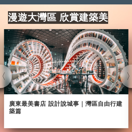
漫遊大灣區 欣賞建築美
廣東最美書店 設計說城事｜灣區自由行建
築篇
2025-09-04