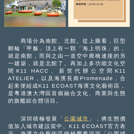
商場分為南館、北館。從上圖看，巨型
郵輪「甲舨」頂上有一顆「海上明珠」的，
就是南館，而與之由一道空中廊橋連接的另
一建築，就是北館了。再加上多功能文化空
間K11 HACC、新世代辦公空間K11
ATELIER，以及海濱長廊Promenade，合
起來便組成K11 ECOAST海濱文化藝術區，
是粵港澳大灣區首個融合文化、商業與生態
的旗艦綜合體項目。
深圳積極發展「
公園城市
」，將生態價
值加入城市建設當中。K11 ECOAST官方表
示，海濱文化藝術區積極響應深圳「公園城