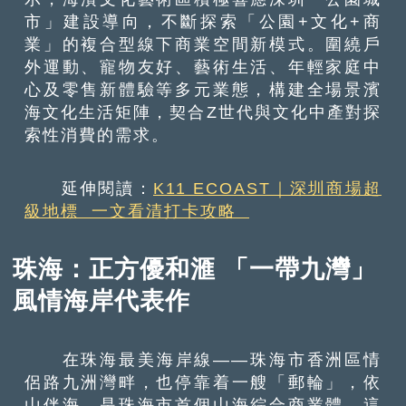
市」建設導向，不斷探索「公園+文化+商
業」的複合型線下商業空間新模式。圍繞戶
外運動、寵物友好、藝術生活、年輕家庭中
心及零售新體驗等多元業態，構建全場景濱
海文化生活矩陣，契合Z世代與文化中產對探
索性消費的需求。
延伸閱讀：
K11 ECOAST｜深圳商場超
級地標 一文看清打卡攻略
珠海：正方優和滙 「一帶九灣」
風情海岸代表作
在珠海最美海岸線——珠海市香洲區情
侶路九洲灣畔，也停靠着一艘「郵輪」，依
山伴海，是珠海市首個山海綜合商業體，這