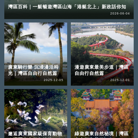
灣區百科｜一艇暢遊灣區山海「港艇北上」新政話你知
2026-06-04
廣東騎行樂 沉浸漫活時
漫遊廣東最美步道｜灣區
光｜灣區自由行自然篇
自由行自然篇
2025-12-05
2025-12-01
邂逅廣東國家級保育動物
綠遊廣東自然秘境｜灣區