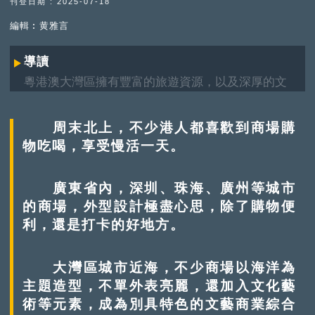
刊登日期 : 2025-07-18
編輯︰黄雅言
導讀
粵港澳大灣區擁有豐富的旅遊資源，以及深厚的文
化底蘊，是絕佳旅遊勝地。景點背後，承載了哪些
歷史變遷、城市發展故事？《灣區自由行》專題，
周末北上，不少港人都喜歡到商場購
將以主題盤點形式，帶大家「雲遊」大灣區。
物吃喝，享受慢活一天。
廣東省內，深圳、珠海、廣州等城市
的商場，外型設計極盡心思，除了購物便
利，還是打卡的好地方。
大灣區城市近海，不少商場以海洋為
主題造型，不單外表亮麗，還加入文化藝
術等元素，成為別具特色的文藝商業綜合