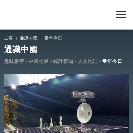
主頁
通識中國
當年今日
通識中國
趣味數字
中國之最
統計新知
人文地理
當年今日