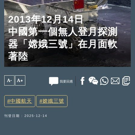
2013年12月14日
中國第一個無人登月探測
器「嫦娥三號」在月面軟
著陸
A-
A+
我要回應
中國航天
嫦娥三號
刊登日期 : 2025-12-14