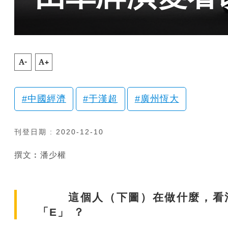
A-
A+
中國經濟
于漢超
廣州恆大
刊登日期 : 2020-12-10
撰文︰潘少權
這個人（下圖）在做什麼，看清
「E」 ？