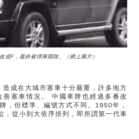
改成F，最終被球隊開除。（網上圖片）
造成在大城市塞車十分嚴重，許多地方
改善塞車情況。 中國車牌也經過多番改
牌，但標準、編號方式不同。1950年，
位，從小到大依序排列，即所謂第一代車