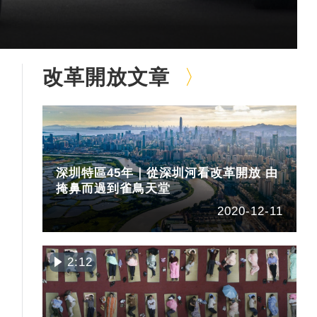
改革開放文章
深圳特區45年｜從深圳河看改革開放 由
掩鼻而過到雀鳥天堂
2020-12-11
2:12