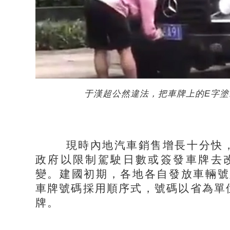
于漢超公然違法，把車牌上的E字塗
現時內地汽車銷售增長十分快，
政府以限制駕駛日數或簽發車牌去
變。建國初期，各地各自發放車輛號
車牌號碼採用順序式，號碼以省為單
牌。