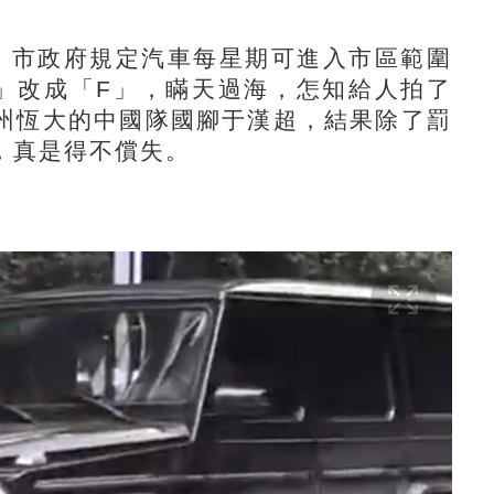
市政府規定汽車每星期可進入市區範圍
」改成「F」，瞞天過海，怎知給人拍了
州恆大的中國隊國腳于漢超，結果除了罰
，真是得不償失。