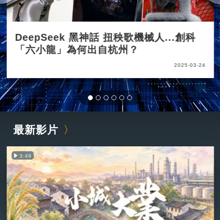
DeepSeek 黑神話 扭秧歌機械人...創科
「六小龍」為何出自杭州？
2025-03-24
最新影片
3:49