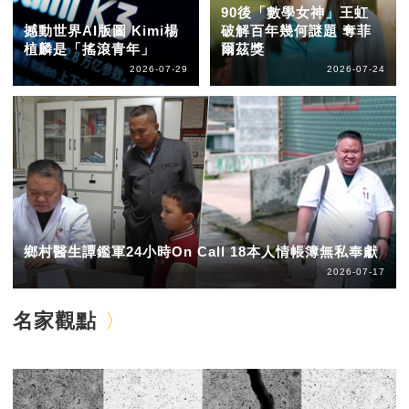
90後「數學女神」王虹
撼動世界AI版圖 Kimi楊
破解百年幾何謎題 奪菲
植麟是「搖滾青年」
爾茲獎
2026-07-29
2026-07-24
鄉村醫生譚鑑軍24小時On Call 18本人情帳簿無私奉獻
2026-07-17
名家觀點