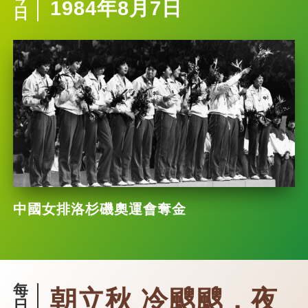
1984年8月7日
日
中國女排洛杉磯奧運會奪金
每
朝立秋 冷颼颼，夜
日