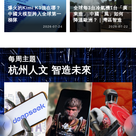
爆火的Kimi K3強在哪？
全球每3台冷氣機1台「廣
中國大模型跨入全球第一
東造」 中國「風」如何
梯隊
降溫歐洲？｜灣區智造
2026-07-24
2026-07-22
每周主題
杭州人文 智造未來