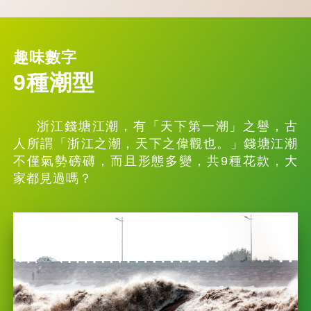
趣味數字
9種潮型
浙江錢塘江潮，有「天下第一潮」之譽，古
人所謂「浙江之潮，天下之偉觀也。」錢塘江潮
不僅氣勢磅礴，而且形態多變，共9種花款，大
家都見過嗎？