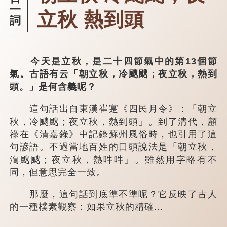
一
立秋 熱到頭
詞
今天是立秋，是二十四節氣中的第13個節
氣。古語有云「朝立秋，冷颼颼；夜立秋，熱到
頭。」是何含義呢？
這句話出自東漢崔寔《四民月令》：「朝立
秋，冷颼颼；夜立秋，熱到頭」。到了清代，顧
祿在《清嘉錄》中記錄蘇州風俗時，也引用了這
句諺語。不過當地百姓的口頭說法是「朝立秋，
渹颼颼；夜立秋，熱吽吽」。雖然用字略有不
同，但意思完全一致。
那麼，這句話到底準不準呢？它反映了古人
的一種樸素觀察：如果立秋的精確...