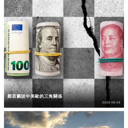
鄭若麟談中美歐的三角關係
2026-08-05