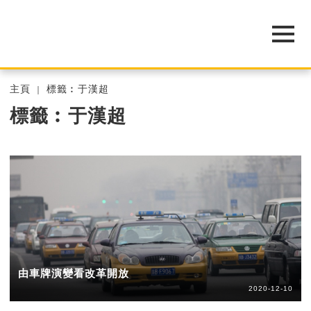
主頁
標籤︰于漢超
標籤︰于漢超
由車牌演變看改革開放
2020-12-10