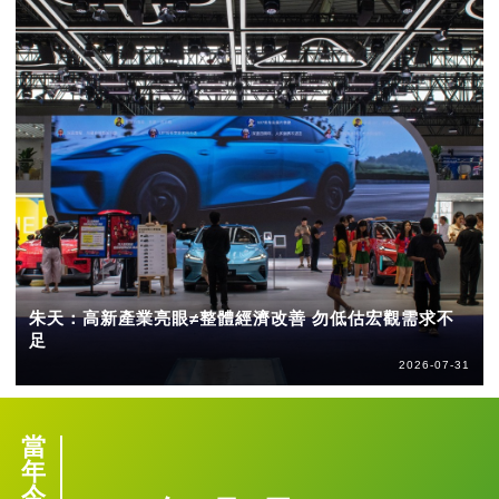
朱天：高新產業亮眼≠整體經濟改善 勿低估宏觀需求不
足
2026-07-31
當
年
今