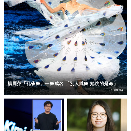
楊麗萍「孔雀舞」一舞成名 「別人跳舞 她跳的是命」
2026-08-04