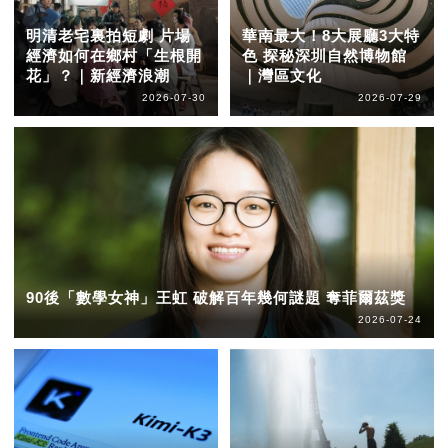
明清老宅裏拍短劇 片場
華南最大！8大展廳3大特
經濟如何在鄉村「生根開
色 探秘深圳自然博物館
花」？｜新經濟浪潮
｜灣區文化
2026-07-30
2026-07-29
90後「數學女神」王虹 破解百年幾何謎題 奪菲爾茲獎
2026-07-24