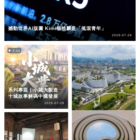
撼動世界AI版圖 Kimi楊植麟是「搖滾青年」
2026-07-29
3:49
系列專題｜小城大製造
十城故事解碼中國發展
2026-07-28