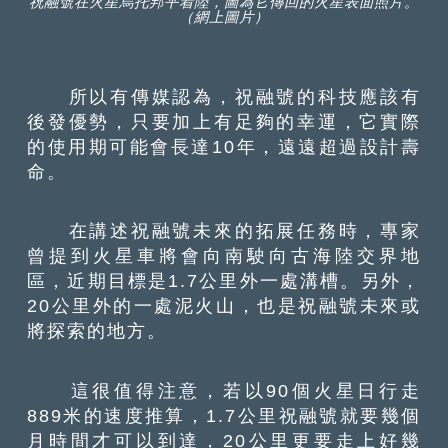
祝融號在火星烏托邦平着陸，圖為它傳回的火星表面照片。
（網上圖片）
所以有傳媒認為，祝融號的科技應該有
後發優勢，只要加上有足夠的幸運，它實際
的使用期可能會長達10年，遠遠超過設計壽
命。
在講述祝融號未來的拓展任務時，專家
曾提到火星車將會向南駛向古海陸交界地
區，近期目標是1.7公里外一處溝槽。另外，
20公里外的一處泥火山，也是祝融號未來或
將探索的地方。
這很值得注意，若以90個火星日行走
889米的速度推算，1.7公里祝融號就要幾個
月時間才可以到達，20公里更要走上好幾