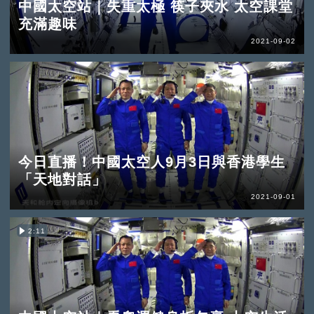
中國太空站｜失重太極 筷子夾水 太空課堂
充滿趣味
2021-09-02
今日直播！中國太空人9月3日與香港學生
「天地對話」
2021-09-01
2:11