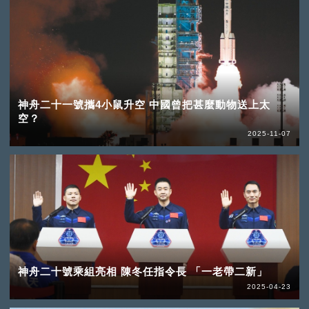
神舟二十一號攜4小鼠升空 中國曾把甚麼動物送上太
空？
2025-11-07
神舟二十號乘組亮相 陳冬任指令長 「一老帶二新」
2025-04-23