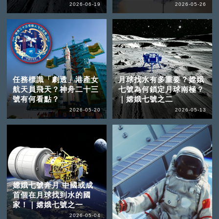
2026-06-19
2026-05-26
任務標識「劇透」港產女
月球找水有多重要？嫦娥
航天員飛天？神舟二十三
七號為何鎖定月球南極？
號有何看點？
｜嫦娥七號之二
2026-05-20
2026-05-13
嫦娥七號奔月 中國或成
首個在月球找到水的國
家！｜嫦娥七號之一
2026-05-04