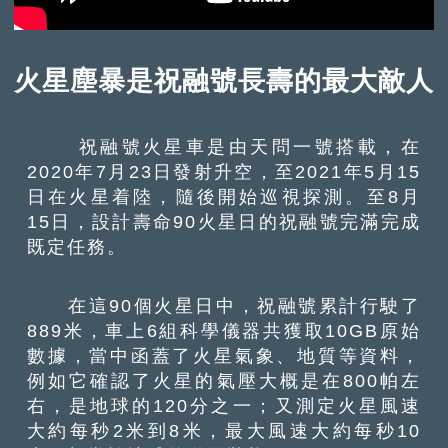
火星塵暴是祝融號長壽的最大敵人
祝融號火星車是由天問一號搭載，在
2020年7月23日發射升空，至2021年5月15
日在火星着陸，隨後開始巡視探測。至8月
15日，設計壽命90火星日的祝融號完滿完成
既定任務。
在這90個火星日中，祝融號累計行駛了
889米，車上6組科學儀器共獲取10GB原始
數據，當中函蓋了火星氣象、地質等資料，
例如它確認了火星的氣壓大概是在800帕左
右，是地球的120分之一；又測定火星風速
大約每秒2米到8米，最大風速大約每秒10