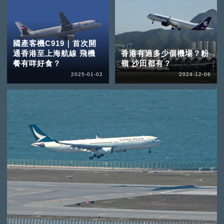
國產客機C919｜首次開
通香港至上海航線 飛機
香港有過多少個機場？粉
餐有咩好食？
嶺 沙田都有？
2025-01-02
2024-12-06