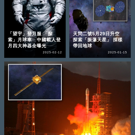
「望宇」登月服 「探
天問二號5月29日升空
索」月球車 中國載人登
探索「振蕩天星」 採樣
月四大神器全曝光
帶回地球
2025-02-12
2025-01-15