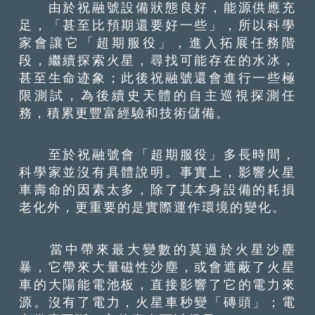
由於祝融號設備狀態良好，能源供應充
足，「甚至比預期還要好一些」，所以科學
家會讓它「超期服役」，進入拓展任務階
段，繼續探索火星，尋找可能存在的水冰，
甚至生命迹象；此後祝融號還會進行一些極
限測試，為後續史天體的自主巡視探測任
務，積累更豐富經驗和技術儲備。
至於祝融號會「超期服役」多長時間，
科學家並沒有具體說明。事實上，影響火星
車壽命的因素太多，除了其本身設備的耗損
老化外，更重要的是實際運作環境的變化。
當中帶來最大變數的莫過於火星沙塵
暴，它帶來大量磁性沙塵，或會遮蔽了火星
車的大陽能電池板，直接影響了它的電力來
源。沒有了電力，火星車秒變「磚頭」；電