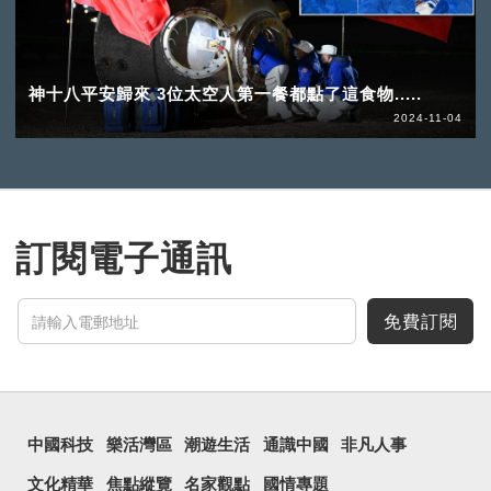
神十八平安歸來 3位太空人第一餐都點了這食物.....
2024-11-04
訂閱電子通訊
免費訂閱
中國科技
樂活灣區
潮遊生活
通識中國
非凡人事
文化精華
焦點縱覽
名家觀點
國情專題