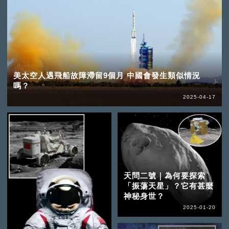
美太空人遇飛船故障滯留9個月 中國會發生類似情況
嗎？
2025-04-17
天問二號｜為何要探索
「振蕩天星」？它有甚麼
神秘身世？
2025-01-20