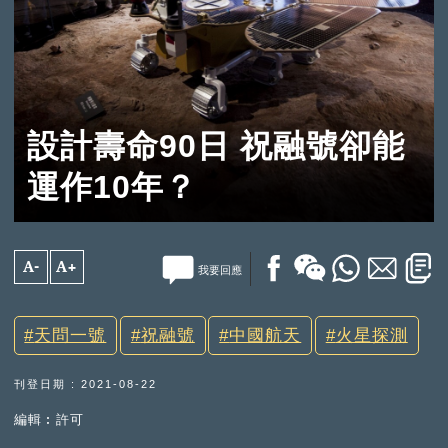
設計壽命90日 祝融號卻能
運作10年？
A-
A+
我要回應
天問一號
祝融號
中國航天
火星探測
刊登日期 : 2021-08-22
編輯︰許可