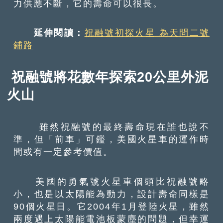
力供應不斷，它的壽命可以很長。
延伸閱讀：
祝融號初探火星 為天問二號
鋪路
祝融號將花數年探索20公里外泥
火山
雖然祝融號的最終壽命現在誰也說不
準，但「前車」可鑑，美國火星車的運作時
間或有一定參考價值。
美國的勇氣號火星車個頭比祝融號略
小，也是以太陽能為動力，設計壽命同樣是
90個火星日。它2004年1月登陸火星，雖然
兩度遇上太陽能電池板蒙塵的問題，但幸運