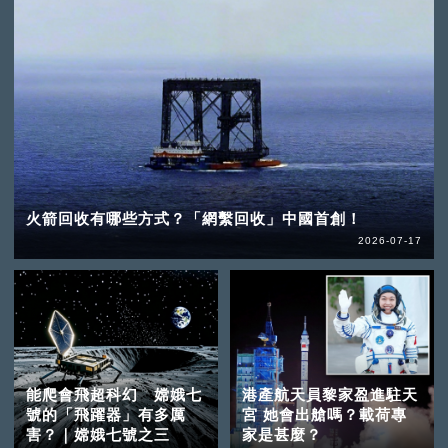
火箭回收有哪些方式？「網繫回收」中國首創！
2026-07-17
能爬會飛超科幻 嫦娥七
港產航天員黎家盈進駐天
號的「飛躍器」有多厲
宮 她會出艙嗎？載荷專
害？｜嫦娥七號之三
家是甚麼？