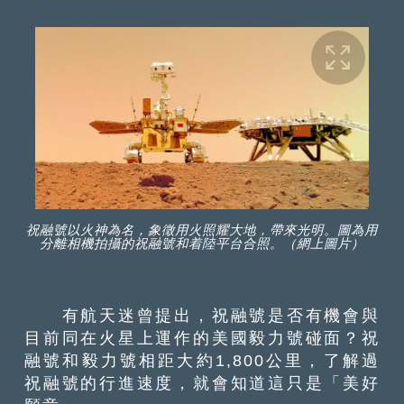
祝融號以火神為名，象徵用火照耀大地，帶來光明。圖為用
分離相機拍攝的祝融號和着陸平台合照。（網上圖片）
有航天迷曾提出，祝融號是否有機會與
目前同在火星上運作的美國毅力號碰面？祝
融號和毅力號相距大約1,800公里，了解過
祝融號的行進速度，就會知道這只是「美好