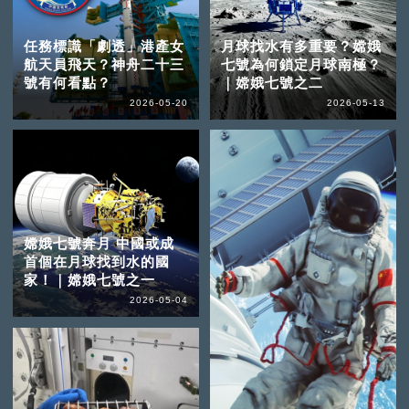
任務標識「劇透」港產女
月球找水有多重要？嫦娥
航天員飛天？神舟二十三
七號為何鎖定月球南極？
號有何看點？
｜嫦娥七號之二
2026-05-20
2026-05-13
嫦娥七號奔月 中國或成
首個在月球找到水的國
家！｜嫦娥七號之一
2026-05-04