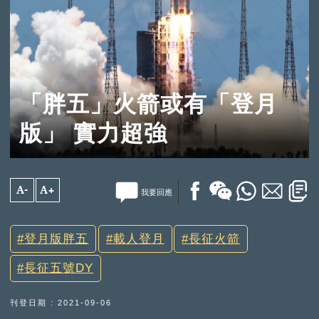
「胖五」火箭或有「登月
版」 實力超強
A-
A+
我要回應
登月版胖五
載人登月
長征火箭
長征五號DY
刊登日期 : 2021-09-06