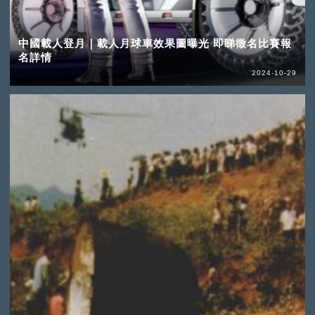
中國載人登月｜載人月球車效果圖曝光 即睇徵名比賽報
名詳情
2024-10-29