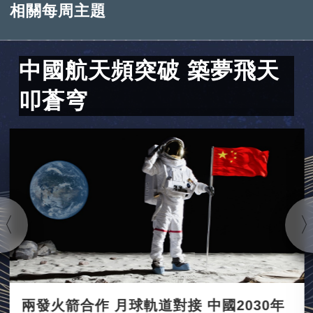
相關每周主題
中國航天頻突破 築夢飛天
叩蒼穹
兩發火箭合作 月球軌道對接 中國2030年