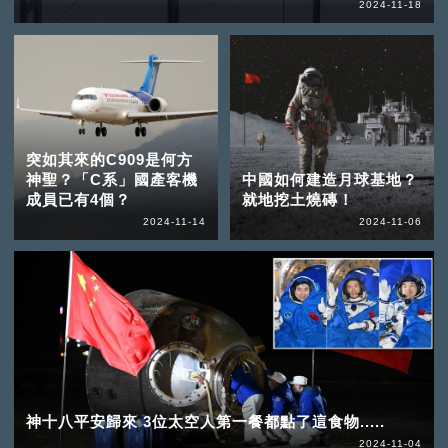
2024-11-18
突如其來的C909是何方
神聖？「C系」國產客機
中國如何建造月球基地？
成員已有4個？
就地挖土燒磚！
2024-11-14
2024-11-06
神十八平安歸來 3位太空人第一餐都點了這食物.....
2024-11-04