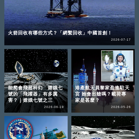
火箭回收有哪些方式？「網繫回收」中國首創！
2026-07-17
能爬會飛超科幻 嫦娥七
港產航天員黎家盈進駐天
號的「飛躍器」有多厲
宮 她會出艙嗎？載荷專
害？｜嫦娥七號之三
家是甚麼？
2026-06-19
2026-05-26