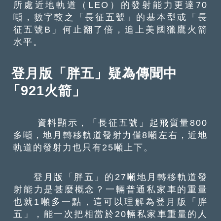
所處近地軌道（LEO）的發射能力更達70
噸，數字較之「長征五號」的基本型或「長
征五號B」何止翻了倍，追上美國獵鷹火箭
水平。
登月版「胖五」疑為傳聞中
「921火箭」
資料顯示，「長征五號」起飛質量800
多噸，地月轉移軌道發射力僅8噸左右，近地
軌道的發射力也只有25噸上下。
登月版「胖五」的27噸地月轉移軌道發
射能力是甚麼概念？一輛普通私家車的重量
也就1噸多一點，這可以理解為登月版「胖
五」，能一次把相當於20輛私家車重量的人