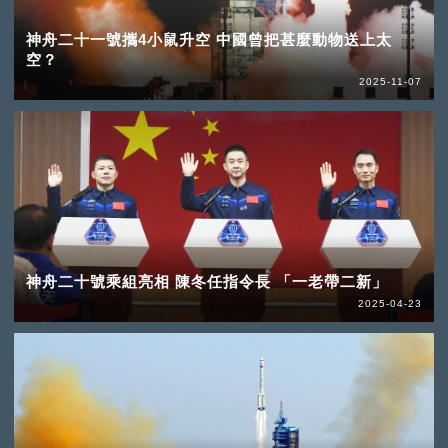
神舟二十一號攜4小鼠升空 中國曾把甚麼動物送上太
空？
2025-11-07
神舟二十號乘組亮相 陳冬任指令長 「一老帶二新」
2025-04-23