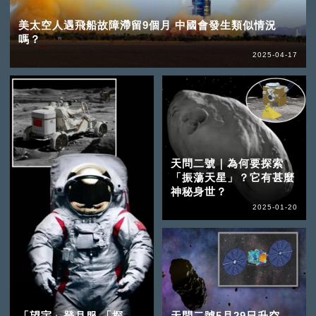
美太空人遇飛船故障滯留9個月 中國會發生類似情況
嗎？
2025-04-17
天問二號｜為何要探索
「振蕩天星」？它有甚麼
神秘身世？
2025-01-20
「望宇」登月服 「探
天問二號5月29日升空