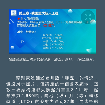
龍樂豪講座上展示的登月版「胖五」資料。（網上圖片）
龍樂豪沒細述登月版「胖五」的情況，
也沒展示照片，但講座的一個圖表顯示，這
款三級結構運載火箭起飛重量2,211噸，起
飛推力2,680噸，向地（球）月（球）轉移
軌道（LTO）的發射力達到27噸，向太空站