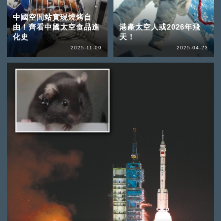
中國空間站實現燒烤自
由！齊看中國太空食品進
港產太空人或2026年飛
化史
天！
2025-11-09
2025-04-23