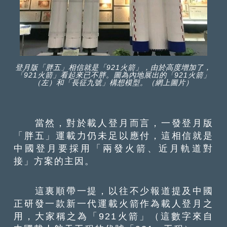
登月版「胖五」相信就是「921火箭」，由於高度增加了，
「921火箭」看起來已不胖。圖為內地展出的「921火箭」
（左）和「長征九號」構想模型。（網上圖片）
當然，對於載人登月而言，一發登月版
「胖五」運載力仍未足以應付，這相信就是
中國登月要採用「兩發火箭、近月軌道對
接」方案的主因。
這裏順帶一提，以往不少報道提及中國
正研發一款新一代運載火箭作為載人登月之
用，大家稱之為「921火箭」（這數字來自