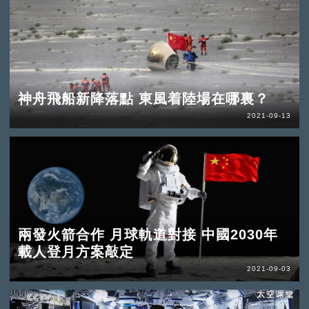
神舟飛船新降落點 東風着陸場在哪裏？
2021-09-13
兩發火箭合作 月球軌道對接 中國2030年
載人登月方案敲定
2021-09-03