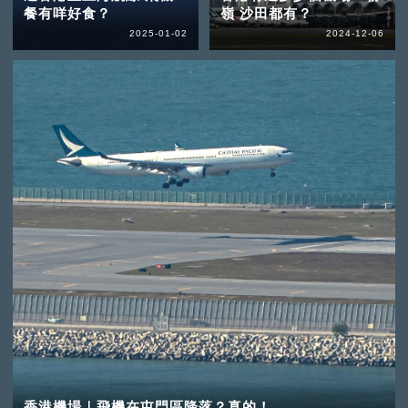
餐有咩好食？
嶺 沙田都有？
2025-01-02
2024-12-06
香港機場｜飛機在屯門區降落？真的！