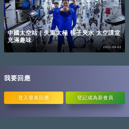
中國太空站｜失重太極 筷子夾水 太空課堂
充滿趣味
2021-09-02
我要回應
登入
發表回應
登記
成為新會員