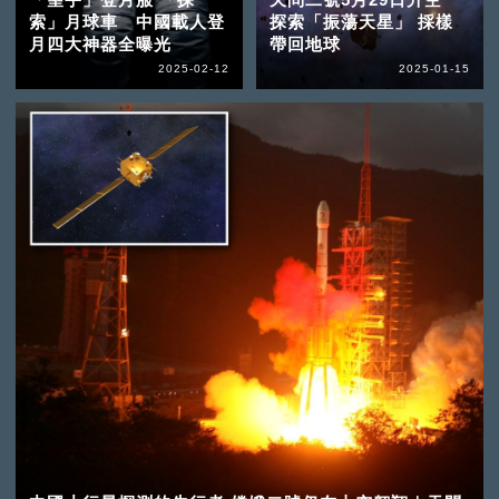
索」月球車 中國載人登
探索「振蕩天星」 採樣
月四大神器全曝光
帶回地球
2025-02-12
2025-01-15