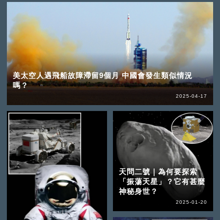
美太空人遇飛船故障滯留9個月 中國會發生類似情況
嗎？
2025-04-17
天問二號｜為何要探索
「振蕩天星」？它有甚麼
神秘身世？
2025-01-20