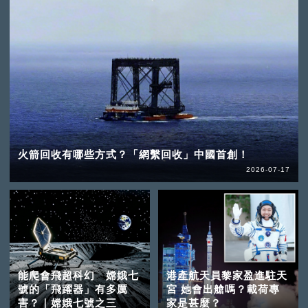
火箭回收有哪些方式？「網繫回收」中國首創！
2026-07-17
能爬會飛超科幻 嫦娥七
港產航天員黎家盈進駐天
號的「飛躍器」有多厲
宮 她會出艙嗎？載荷專
害？｜嫦娥七號之三
家是甚麼？