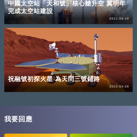
中國太空站「天和號」核心艙升空 冀明年
完成太空站建設
2021-04-29
祝融號初探火星 為天問三號鋪路
2021-04-26
我要回應