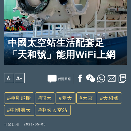
中國太空站生活配套足
「天和號」能用WiFi上網
A-
A+
我要回應
神舟飛船
問天
夢天
天宮
天和號
中國航天
中國太空站
刊登日期 : 2021-05-03