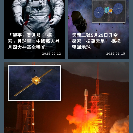
「望宇」登月服 「探
天問二號5月29日升空
索」月球車 中國載人登
探索「振蕩天星」 採樣
月四大神器全曝光
帶回地球
2025-02-12
2025-01-15