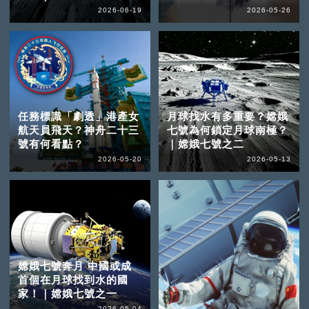
2026-06-19
2026-05-26
任務標識「劇透」港產女
月球找水有多重要？嫦娥
航天員飛天？神舟二十三
七號為何鎖定月球南極？
號有何看點？
｜嫦娥七號之二
2026-05-20
2026-05-13
嫦娥七號奔月 中國或成
首個在月球找到水的國
家！｜嫦娥七號之一
2026-05-04