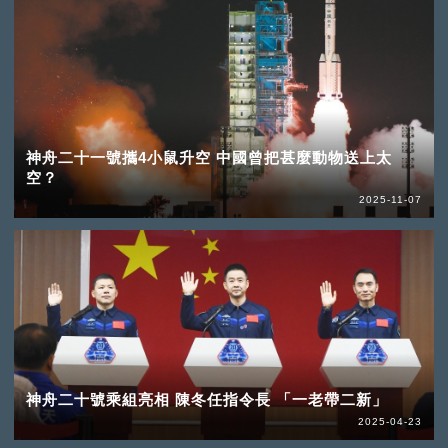
神舟二十一號攜4小鼠升空 中國曾把甚麼動物送上太
空？
2025-11-07
神舟二十號乘組亮相 陳冬任指令長 「一老帶二新」
2025-04-23