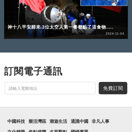
神十八平安歸來 3位太空人第一餐都點了這食物.....
2024-11-04
訂閱電子通訊
免費訂閱
中國科技
樂活灣區
潮遊生活
通識中國
非凡人事
文化精華
焦點縱覽
名家觀點
國情專題