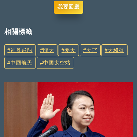
我要回應
相關標籤
神舟飛船
問天
夢天
天宮
天和號
中國航天
中國太空站