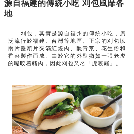
源自福建的傳統小吃 刈包風靡各
地
刈包，其實是源自福州的傳統小吃，廣
泛流行於福建、台灣等地區。正宗的刈包以
兩片饅頭片夾滿紅燒肉、醃青菜、花生粉和
香菜製作而成。由於它的外型猶如一張老虎
的嘴咬着豬肉，因此刈包又名「虎咬豬」。