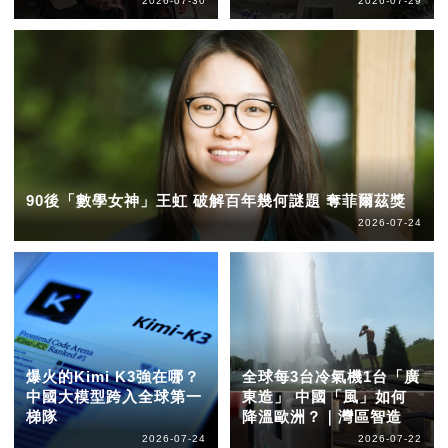
2026-07-30
2026-07-29
90後「數學女神」王虹 破解百年幾何謎題 奪菲爾茲獎
2026-07-24
爆火的Kimi K3強在哪？
全球每3台冷氣機1台「廣
中國大模型跨入全球第一
東造」 中國「風」如何
梯隊
降溫歐洲？｜灣區智造
2026-07-24
2026-07-22