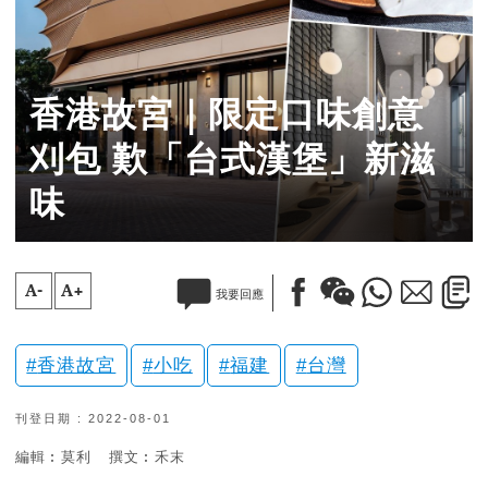
香港故宮｜限定口味創意
刈包 歎「台式漢堡」新滋
味
A-
A+
我要回應
香港故宮
小吃
福建
台灣
刊登日期 : 2022-08-01
編輯︰莫利
撰文︰禾末