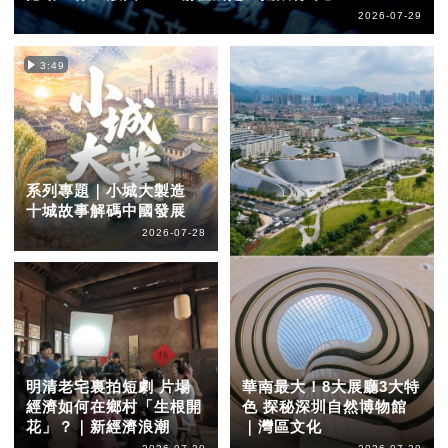
2026-07-29
3:49
系列專題｜小城大製造
十城故事解碼中國發展
2026-07-28
明清老宅裏拍短劇 片場
華南最大！8大展廳3大特
經濟如何在鄉村「生根開
色 探秘深圳自然博物館
花」？｜新經濟浪潮
｜灣區文化