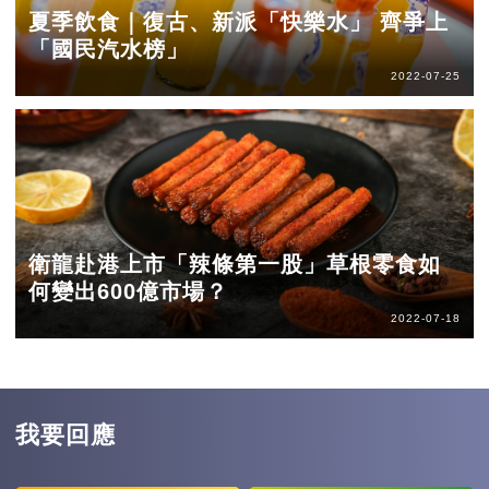
夏季飲食｜復古、新派「快樂水」 齊爭上
「國民汽水榜」
2022-07-25
衛龍赴港上市「辣條第一股」草根零食如
何變出600億市場？
2022-07-18
我要回應