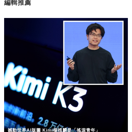
編輯推薦
撼動世界AI版圖 Kimi楊植麟是「搖滾青年」