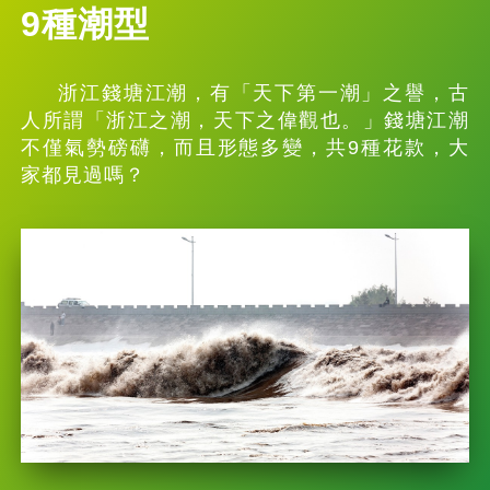
9種潮型
浙江錢塘江潮，有「天下第一潮」之譽，古
人所謂「浙江之潮，天下之偉觀也。」錢塘江潮
不僅氣勢磅礴，而且形態多變，共9種花款，大
家都見過嗎？