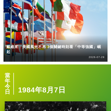
戴維來：美國風光不再 3個關鍵時刻看「中等強國」崛
起
2026-07-29
當
年
今
1984年8月7日
日