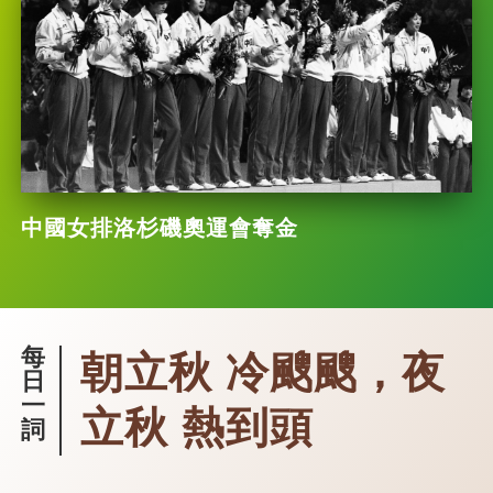
中國女排洛杉磯奧運會奪金
每
朝立秋 冷颼颼，夜
日
一
立秋 熱到頭
詞