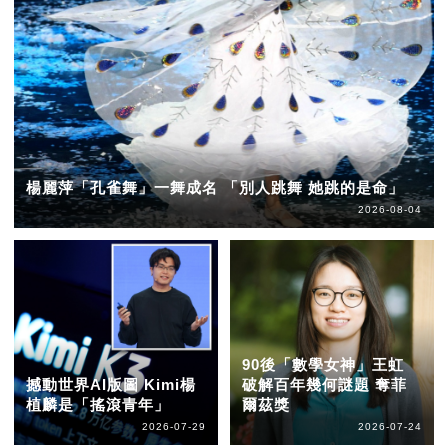
楊麗萍「孔雀舞」一舞成名 「別人跳舞 她跳的是命」
2026-08-04
90後「數學女神」王虹
撼動世界AI版圖 Kimi楊
破解百年幾何謎題 奪菲
植麟是「搖滾青年」
爾茲獎
2026-07-29
2026-07-24