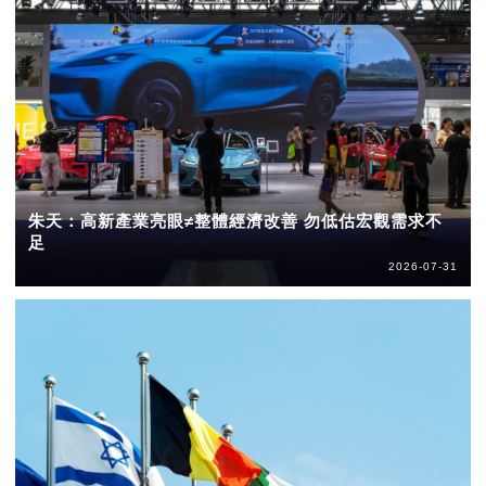
朱天：高新產業亮眼≠整體經濟改善 勿低估宏觀需求不
足
2026-07-31