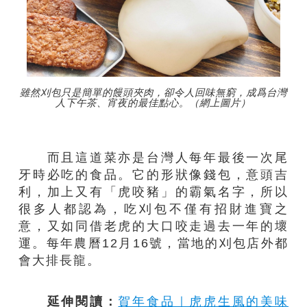
雖然刈包只是簡單的饅頭夾肉，卻令人回味無窮，成爲台灣
人下午茶、宵夜的最佳點心。（網上圖片）
而且這道菜亦是台灣人每年最後一次尾
牙時必吃的食品。它的形狀像錢包，意頭吉
利，加上又有「虎咬豬」的霸氣名字，所以
很多人都認為，吃刈包不僅有招財進寶之
意，又如同借老虎的大口咬走過去一年的壞
運。每年農曆12月16號，當地的刈包店外都
會大排長龍。
延伸閱讀：
賀年食品｜虎虎生風的美味