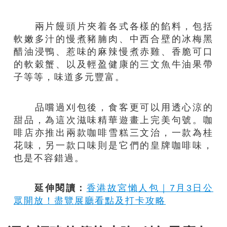
兩片饅頭片夾着各式各樣的餡料，包括
軟嫩多汁的慢煮豬腩肉、中西合壁的冰梅黑
醋油浸鴨、惹味的麻辣慢煮赤雞、香脆可口
的軟穀蟹、以及輕盈健康的三文魚牛油果帶
子等等，味道多元豐富。
品嚐過刈包後，食客更可以用透心涼的
甜品，為這次滋味精華遊畫上完美句號。咖
啡店亦推出兩款咖啡雪糕三文治，一款為桂
花味，另一款口味則是它們的皇牌咖啡味，
也是不容錯過。
延伸閱讀：
香港故宮懶人包｜7月3日公
眾開放！盡覽展廳看點及打卡攻略