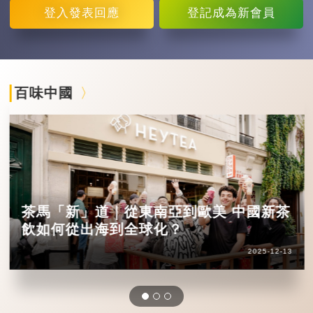
登入
發表回應
登記
成為新會員
百味中國
茶馬「新」道｜從東南亞到歐美 中國新茶
飲如何從出海到全球化？
2025-12-13