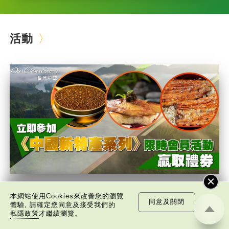
活動
《Our China Story》會員活動
本網站使用Cookies來改善您的瀏覽
同意及關閉
體驗, 請確定您同意及接受我們的
立即參加《中國新特產系列》限時會員活動，成
私隱政策
才繼續瀏覽。
為會員並答對問題，即可贏取現金禮券！