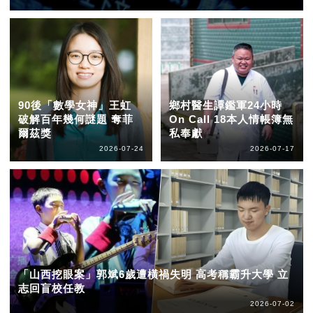
90後「數學女神」王虹
鄉村醫生譚鑑軍24小時
破解百年幾何謎題 奪菲
On Call 18本人情帳簿無
爾茲獎
私奉獻
2026-07-24
2026-07-17
「山西挖眼案」郭斌6歲遭橫禍失明 高考稱霸升大學 立
志回盲校任教
2026-07-02