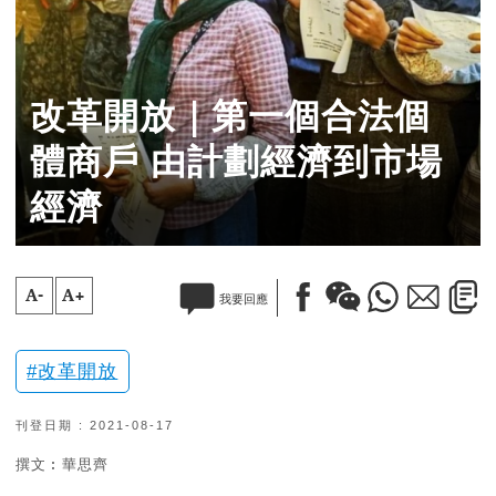
改革開放｜第一個合法個
體商戶 由計劃經濟到市場
經濟
A-
A+
我要回應
改革開放
刊登日期 : 2021-08-17
撰文︰華思齊