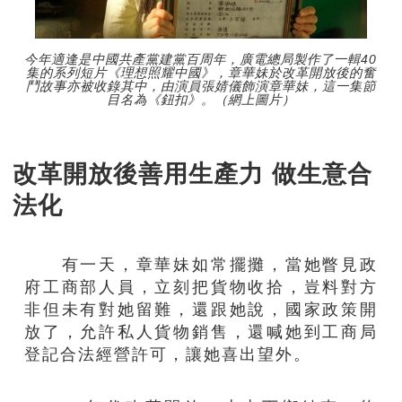
今年適逢是中國共產黨建黨百周年，廣電總局製作了一輯40
集的系列短片《理想照耀中國》，章華妹於改革開放後的奮
鬥故事亦被收錄其中，由演員張婧儀飾演章華妹，這一集節
目名為《鈕扣》。（網上圖片）
改革開放後善用生產力 做生意合
法化
有一天，章華妹如常擺攤，當她瞥見政
府工商部人員，立刻把貨物收拾，豈料對方
非但未有對她留難，還跟她說，國家政策開
放了，允許私人貨物銷售，還喊她到工商局
登記合法經營許可，讓她喜出望外。