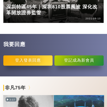
深圳特區45年｜深圳810股票風波 深化改
革開放證券監管
2021-08-10
我要回應
登入
發表回應
登記
成為新會員
非凡75年
3:07