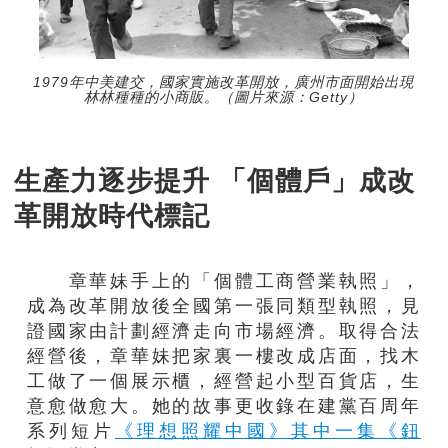
1979年中美建交，國家實施改革開放，廣州市面開始出現
林林種種的小商販。（圖片來源：Getty）
生產力逐步提升 「個體戶」成改
革開放時代標記
章華妹手上的「個體工商營業執照」，
成為改革開放後全國第一張同類型執照，見
證國家由計劃經濟走向市場經濟。取得合法
經營後，章華妹把家裏一樓改成店面，找木
工做了一個展示櫃，經營起小型百貨店，生
意愈做愈大。她的故事更收錄在建黨百周年
系列短片
《理想照耀中國》其中一集《鈕