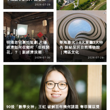
2026-07-28
明清老宅裏拍短劇 片場
華南最大！8大展廳3大特
經濟如何在鄉村「生根開
色 探秘深圳自然博物館
花」？｜新經濟浪潮
｜灣區文化
2026-07-30
2026-07-29
90後「數學女神」王虹 破解百年幾何謎題 奪菲爾茲獎