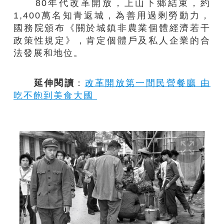
80年代改革開放，上山下鄉結束，約
1,400萬名知青返城，為善用過剩勞動力，
國務院頒布《關於城鎮非農業個體經濟若干
政策性規定》，肯定個體戶及私人企業的合
法發展和地位。
延伸閱讀
：
改革開放第一間民營餐廳 由
吃不飽到美食大國