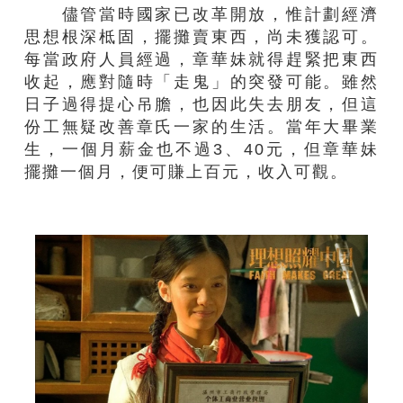
儘管當時國家已改革開放，惟計劃經濟
思想根深柢固，擺攤賣東西，尚未獲認可。
每當政府人員經過，章華妹就得趕緊把東西
收起，應對隨時「走鬼」的突發可能。雖然
日子過得提心吊膽，也因此失去朋友，但這
份工無疑改善章氏一家的生活。當年大畢業
生，一個月薪金也不過3、40元，但章華妹
擺攤一個月，便可賺上百元，收入可觀。