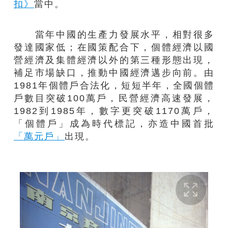
扣》
當中。
當年中國的生產力發展水平，相對很多
發達國家低；在國策配合下，個體經濟以國
營經濟及集體經濟以外的第三種形態出現，
補足市場缺口，推動中國經濟邁步向前。由
1981年個體戶合法化，短短半年，全國個體
戶數目突破100萬戶，民營經濟高速發展，
1982到1985年，數字更突破1170萬戶，
「個體戶」成為時代標記，亦造中國首批
「萬元戶」
出現。