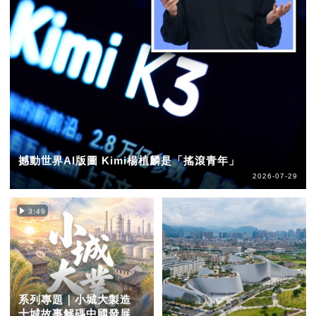
撼動世界AI版圖 Kimi楊植麟是「搖滾青年」
2026-07-29
3:49
系列專題｜小城大製造
十城故事解碼中國發展