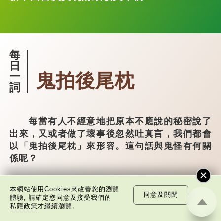
每
日
鬼拍後尾枕
一
詞
每當有人不經意地把原本不應說的秘密說了
出來，又或者做了壞事後忽然吐真言，我們都會
以「鬼拍後尾枕」來形容。這句話與鬼怪有何關
係呢？
從字面上理解，「後尾枕」的本字應為
本網站使用Cookies來改善您的瀏覽
「䪴」（普通話：zhěn，與「枕」同音）。《說
同意及關閉
體驗, 請確定您同意及接受我們的
文解字》：「䪴，項枕也。」意思是頭後部與枕
私隱政策
才繼續瀏覽。
頭接觸的地方。