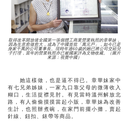
取得改革開放後全國第一張個體工商業營業執照的章華妹，
因為生意愈做愈大，成為了中國首批「萬元戶」，如今已是
身家千萬的公司董事長。現時年過60歲的她已將公司交給兒
子打理，當年的營業執照亦已被國家評為文物收藏。（圖片
來源：視覺中國）
她這樣做，也是逼不得已。章華妹家中
有七兄弟姊妹，一家九口靠父母的微薄收入
糊口，生活捉襟見肘。有見當時溫州解放北
路，有人偷偷摸摸當起小販，章華妹為改善
生計，也照辦煮碗，在家門前擺小攤，賣起
針線、鈕扣、錶帶等商品。