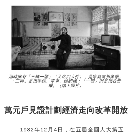
那時擁有「三轉一響」（又名四大件），是家庭富裕象徵。
「三轉」是指手錶、單車、縫紉機；「一響」則是指收音
機。（網上圖片）
萬元戶見證計劃經濟走向改革開放
1982年12月4日，在五屆全國人大第五