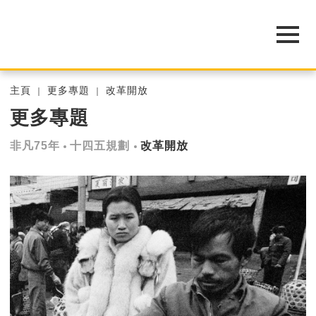
主頁
更多專題
改革開放
更多專題
非凡75年
十四五規劃
改革開放