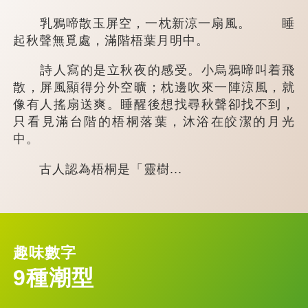
乳鴉啼散玉屏空，一枕新涼一扇風。 睡
起秋聲無覓處，滿階梧葉月明中。
詩人寫的是立秋夜的感受。小烏鴉啼叫着飛
散，屏風顯得分外空曠；枕邊吹來一陣涼風，就
像有人搖扇送爽。睡醒後想找尋秋聲卻找不到，
只看見滿台階的梧桐落葉，沐浴在皎潔的月光
中。
古人認為梧桐是「靈樹...
趣味數字
9種潮型