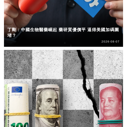
丁剛：中國生物醫藥崛起 藥研質優價平 逼得美國加碼圍
堵？
2026-08-07