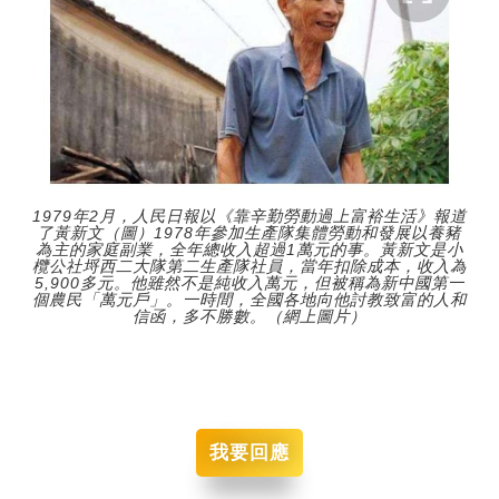
1979年2月，人民日報以《靠辛勤勞動過上富裕生活》報道
了黃新文（圖）1978年參加生產隊集體勞動和發展以養豬
為主的家庭副業，全年總收入超過1萬元的事。黃新文是小
欖公社埒西二大隊第二生產隊社員，當年扣除成本，收入為
5,900多元。他雖然不是純收入萬元，但被稱為新中國第一
個農民「萬元戶」。一時間，全國各地向他討教致富的人和
信函，多不勝數。（網上圖片）
我要回應