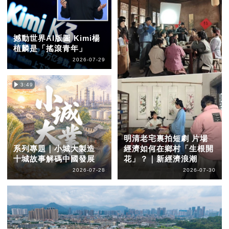
撼動世界AI版圖 Kimi楊
植麟是「搖滾青年」
2026-07-29
3:49
明清老宅裏拍短劇 片場
系列專題｜小城大製造
經濟如何在鄉村「生根開
十城故事解碼中國發展
花」？｜新經濟浪潮
2026-07-28
2026-07-30