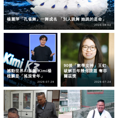
楊麗萍「孔雀舞」一舞成名 「別人跳舞 她跳的是命」
2026-08-04
90後「數學女神」王虹
撼動世界AI版圖 Kimi楊
破解百年幾何謎題 奪菲
植麟是「搖滾青年」
爾茲獎
2026-07-29
2026-07-24