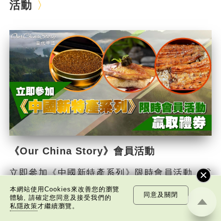
活動
《Our China Story》會員活動
立即參加《中國新特產系列》限時會員活動，成
為會員並答對問題，即可贏取現金禮券！
本網站使用Cookies來改善您的瀏覽
同意及關閉
體驗, 請確定您同意及接受我們的
日期︰2026年1月14日至2026年1月18日
私隱政策
才繼續瀏覽。