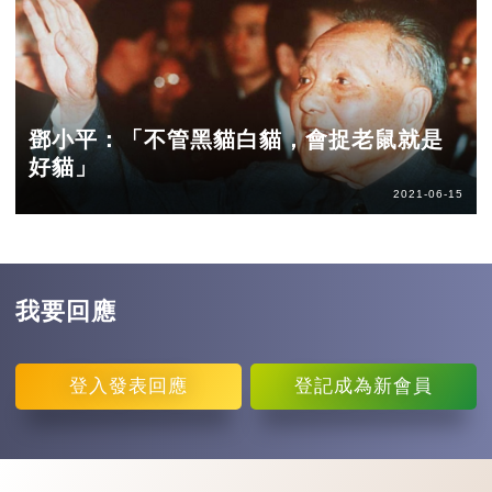
鄧小平：「不管黑貓白貓，會捉老鼠就是
好貓」
2021-06-15
我要回應
登入
發表回應
登記
成為新會員