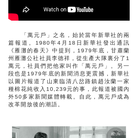
「萬元戶」之名，始於當年新華社的兩
篇報道。1980年4月18日新華社發出通訊
《雁灘的春天》中提到，1979年底，甘肅蘭
州雁灘公社社員李德祥，從生產大隊裏分了1
萬元，社員們把他家叫作「萬元戶」。另一
段也是1979年底的新聞消息更震撼，新華社
以圖片報道了山東臨清八岔路鎮趙汝蘭一家
種棉花純收入10,239元的事，此報道被國內
外50多家新聞媒體轉載。自此，萬元戶成為
改革開放後的潮語。