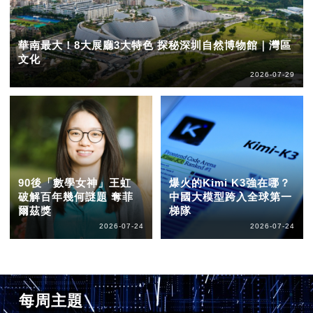
華南最大！8大展廳3大特色 探秘深圳自然博物館｜灣區
文化
2026-07-29
90後「數學女神」王虹
爆火的Kimi K3強在哪？
破解百年幾何謎題 奪菲
中國大模型跨入全球第一
爾茲獎
梯隊
2026-07-24
2026-07-24
每周主題