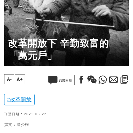
改革開放下 辛勤致富的
「萬元戶」
A-
A+
我要回應
改革開放
刊登日期 : 2021-06-22
撰文︰潘少權