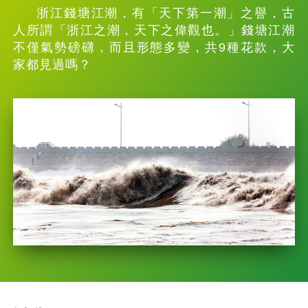
浙江錢塘江潮，有「天下第一潮」之譽，古
人所謂「浙江之潮，天下之偉觀也。」錢塘江潮
不僅氣勢磅礴，而且形態多變，共9種花款，大
家都見過嗎？