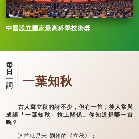
中國設立國家最高科學技術獎
每
日
一葉知秋
一
詞
古人寫立秋的詩不少，但有一首，後人常與
成語「一葉知秋」拉上關係。你知道是哪一首
嗎？
這首就是宋·劉翰的《立秋》：