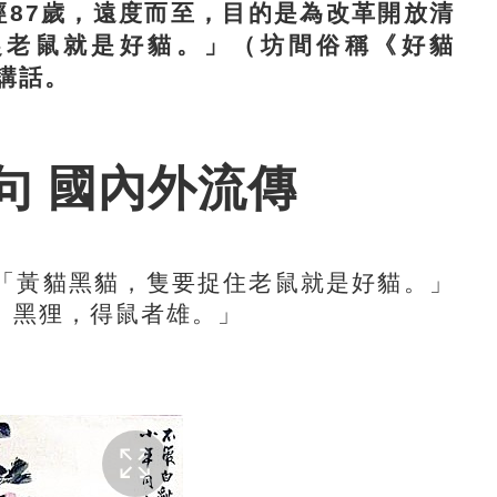
87歲，遠度而至，目的是為改革開放清
捉老鼠就是好貓。」（坊間俗稱《好貓
講話。
句 國內外流傳
黃貓黑貓，隻要捉住老鼠就是好貓。」
、黑狸，得鼠者雄。」