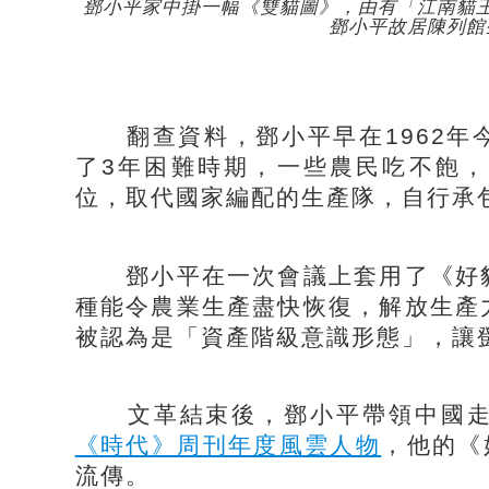
鄧小平家中掛一幅《雙貓圖》，由有「江南貓
鄧小平故居陳列館
翻查資料，鄧小平早在1962年
了3年困難時期，一些農民吃不飽
位，取代國家編配的生產隊，自行承
鄧小平在一次會議上套用了《好貓
種能令農業生產盡快恢復，解放生產
被認為是「資產階級意識形態」，讓
文革結束後，鄧小平帶領中國走
《時代》周刊年度風雲人物
，他的《好
流傳。