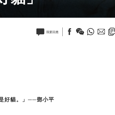
我要回應
好貓。」──鄧小平