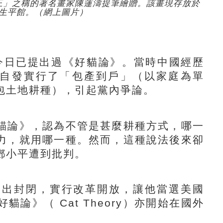
王」之稱的著名畫家陳蓮濤提筆繪贈。該畫現存放於
生平館。（網上圖片）
今日已提出過《好貓論》。當時中國經歷
，自發實行了「包產到戶」（以家庭為單
包土地耕種），引起黨內爭論。
論》，認為不管是甚麼耕種方式，哪一
力，就用哪一種。然而，這種說法後來卻
鄧小平遭到批判。
出封閉，實行改革開放，讓他當選美國
貓論》（ Cat Theory）亦開始在國外