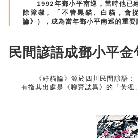
1992年鄧小平南巡，當時他已經
除障礙。「不管黑貓、白貓，會
論》），成為當年鄧小平南巡的重要
民間諺語成鄧小平金
《好貓論》源於四川民間諺語：「
有指其出處是《聊齋誌異》的「黃狸