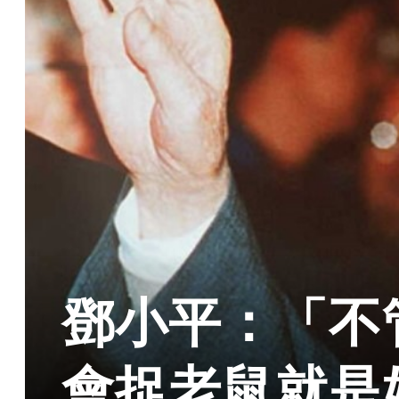
鄧小平：「不
會捉老鼠就是