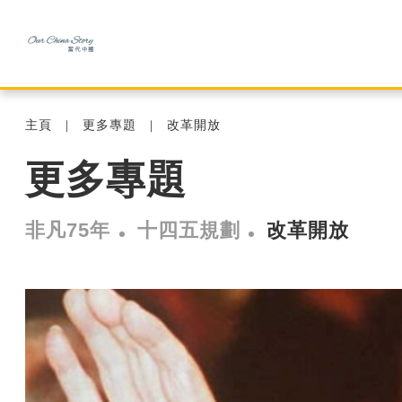
主頁
更多專題
改革開放
更多專題
非凡75年
十四五規劃
改革開放