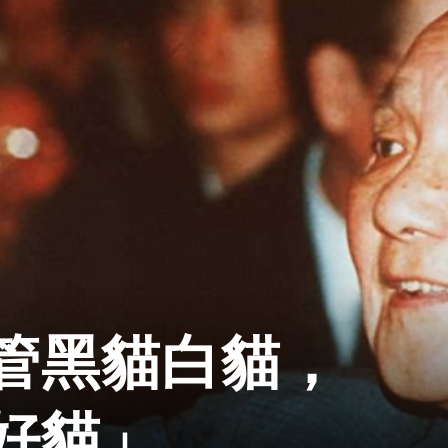
管黑貓白貓，
好貓」