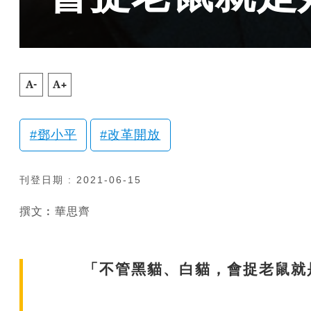
A-
A+
鄧小平
改革開放
刊登日期 : 2021-06-15
撰文︰華思齊
「不管黑貓、白貓，會捉老鼠就是