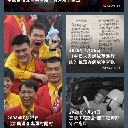
中國首個北極科考站「黃河站」建成
2026-07-27
1988年7月25日
《中國人民解放軍進行
曲》被定為解放軍軍歌
2026-07-24
2020年7月24日
2008年7月27日
三峽工程設計總工程師鄭
北京奧運會奧運村開村
守仁逝世