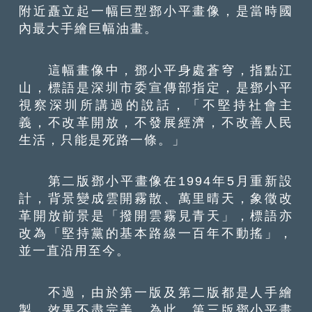
附近矗立起一幅巨型鄧小平畫像，是當時國
內最大手繪巨幅油畫。
這幅畫像中，鄧小平身處蒼穹，指點江
山，標語是深圳市委宣傳部指定，是鄧小平
視察深圳所講過的說話，「不堅持社會主
義，不改革開放，不發展經濟，不改善人民
生活，只能是死路一條。」
第二版鄧小平畫像在1994年5月重新設
計，背景變成雲開霧散、萬里晴天，象徵改
革開放前景是「撥開雲霧見青天」，標語亦
改為「堅持黨的基本路線一百年不動搖」，
並一直沿用至今。
不過，由於第一版及第二版都是人手繪
製，效果不盡完美。為此，第三版鄧小平畫