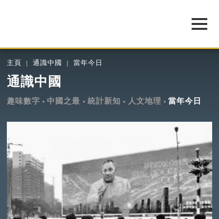
主頁
通識中國
當年今日
通識中國
趣味數字
中國之最
統計新知
人文地理
當年今日