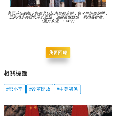
美國時任總統卡特在其日記內曾經寫到，鄧小平訪美期間，
受到很多美國民眾的歡迎，他極富幽默感，我很喜歡他。
（圖片來源：Getty）
我要回應
相關標籤
鄧小平
改革開放
中美關係