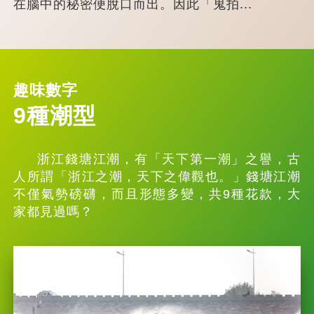
在腦中的秘密便脫口而出。因此「鬼拍...
趣味數字
9種潮型
浙江錢塘江潮，有「天下第一潮」之譽，古
人所謂「浙江之潮，天下之偉觀也。」錢塘江潮
不僅氣勢磅礴，而且形態多變，共9種花款，大
家都見過嗎？