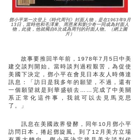
鄧小平第一次登上《時代周刊》封面人物，是在1963年9月
13日，當時他和毛澤東、周恩來和劉少奇一同成為封面人
物，此後，他就獨自8次成為周刊的封面人物。（網上圖
片）
故事要推回半年前，1978年7月5日中美
建交談判開始。當時談判過程艱苦，為促使
美國下決定，鄧小平在會見日本友人時傳達
訊息：「訪日是我多年的願望，不過，還有
一個願望就是到華盛頓去……完成了中美關
系正常化這件事，我就可以去見馬克思
了。」
訊息在美國政界發酵，同年10月鄧小平
訪問日本，捲起鄧旋風。到了12月美方立場
有重大轉向，鄧小平決定接見美方談判代