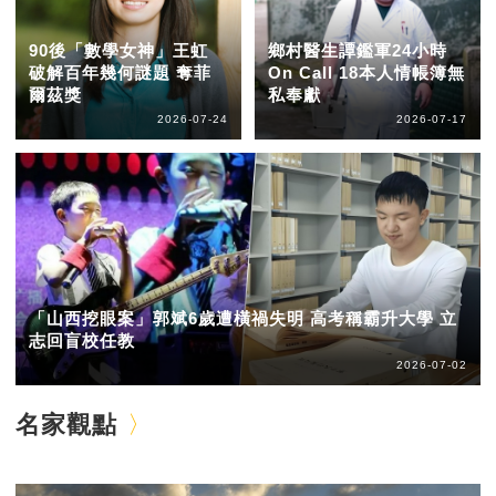
90後「數學女神」王虹
鄉村醫生譚鑑軍24小時
破解百年幾何謎題 奪菲
On Call 18本人情帳簿無
爾茲獎
私奉獻
2026-07-24
2026-07-17
「山西挖眼案」郭斌6歲遭橫禍失明 高考稱霸升大學 立
志回盲校任教
2026-07-02
名家觀點