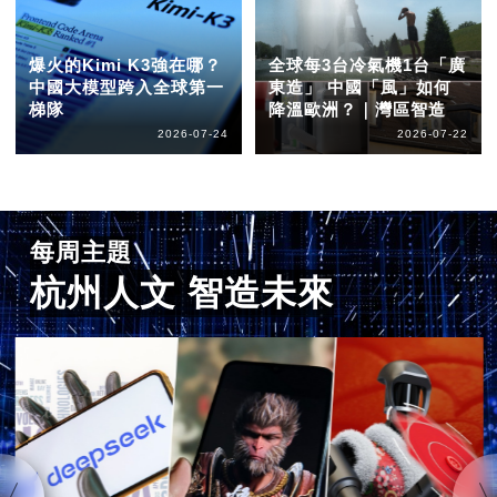
爆火的Kimi K3強在哪？
全球每3台冷氣機1台「廣
中國大模型跨入全球第一
東造」 中國「風」如何
梯隊
降溫歐洲？｜灣區智造
2026-07-24
2026-07-22
每周主題
杭州人文 智造未來