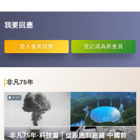
我要回應
登入
發表回應
登記
成為新會員
非凡75年
3:07
非凡75年·科技篇｜從跟跑到超越 中國前