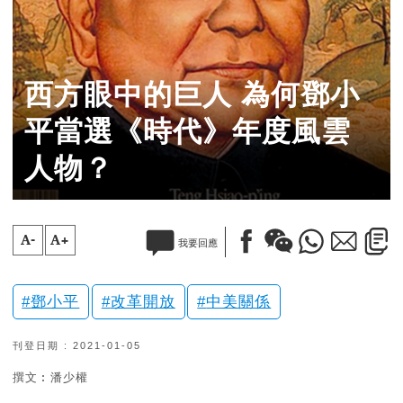
西方眼中的巨人 為何鄧小
平當選《時代》年度風雲
人物？
A-
A+
我要回應
鄧小平
改革開放
中美關係
刊登日期 : 2021-01-05
撰文︰潘少權