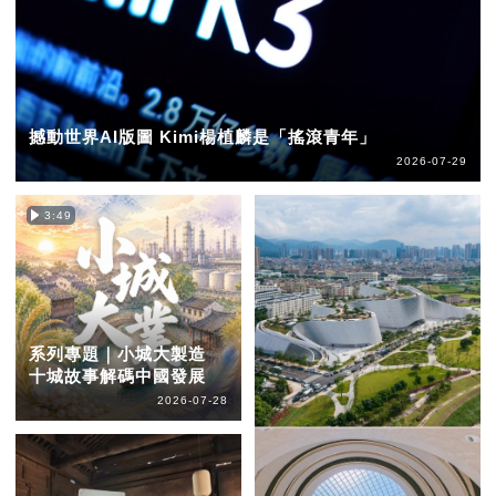
撼動世界AI版圖 Kimi楊植麟是「搖滾青年」
2026-07-29
3:49
系列專題｜小城大製造
十城故事解碼中國發展
2026-07-28