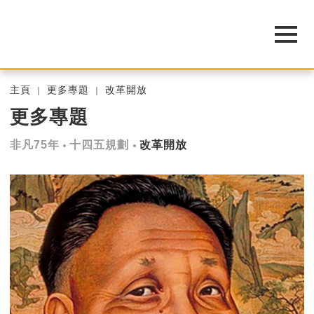
主頁
更多專題
改革開放
更多專題
非凡75年
十四五規劃
改革開放