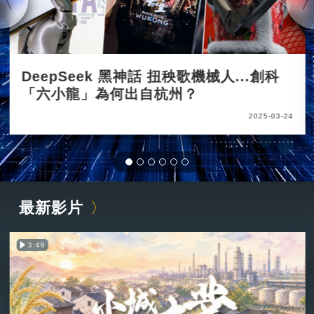
DeepSeek 黑神話 扭秧歌機械人...創科
「六小龍」為何出自杭州？
2025-03-24
最新影片
3:49