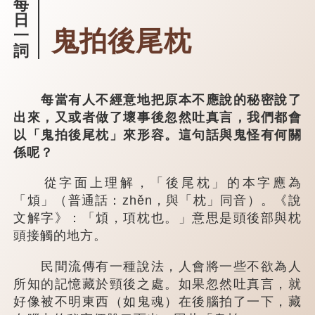
每
日
鬼拍後尾枕
一
詞
每當有人不經意地把原本不應說的秘密說了
出來，又或者做了壞事後忽然吐真言，我們都會
以「鬼拍後尾枕」來形容。這句話與鬼怪有何關
係呢？
從字面上理解，「後尾枕」的本字應為
「䪴」（普通話：zhěn，與「枕」同音）。《說
文解字》：「䪴，項枕也。」意思是頭後部與枕
頭接觸的地方。
民間流傳有一種說法，人會將一些不欲為人
所知的記憶藏於頸後之處。如果忽然吐真言，就
好像被不明東西（如鬼魂）在後腦拍了一下，藏