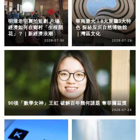
明清老宅裏拍短劇 片場
華南最大！8大展廳3大特
經濟如何在鄉村「生根開
色 探秘深圳自然博物館
花」？｜新經濟浪潮
｜灣區文化
2026-07-30
2026-07-29
90後「數學女神」王虹 破解百年幾何謎題 奪菲爾茲獎
2026-07-24