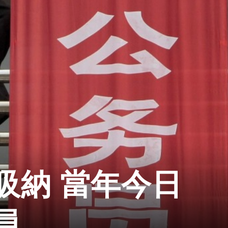
吸納 當年今日
員