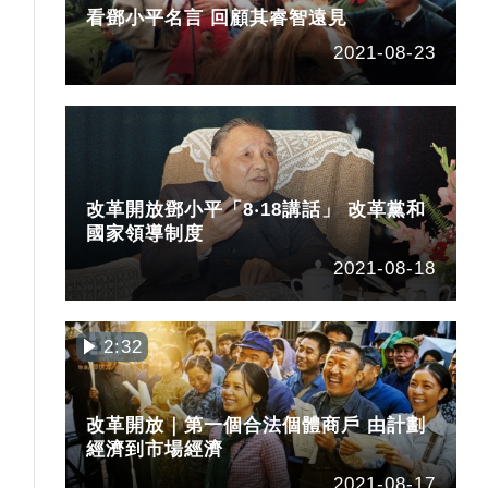
看鄧小平名言 回顧其睿智遠見
2021-08-23
改革開放鄧小平「8‧18講話」 改革黨和
國家領導制度
2021-08-18
2:32
改革開放｜第一個合法個體商戶 由計劃
經濟到市場經濟
2021-08-17