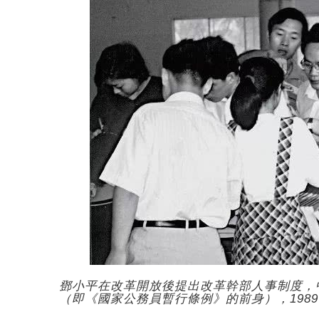
鄧小平在改革開放後提出改革幹部人事制度，中
（即《國家公務員暫行條例》的前身），198