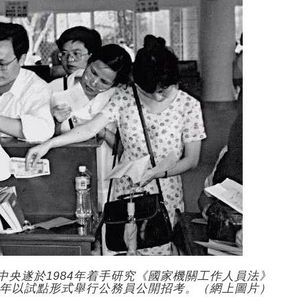
央遂於1984年着手研究《國家機關工作人員法》
9年以試點形式舉行公務員公開招考。（網上圖片）