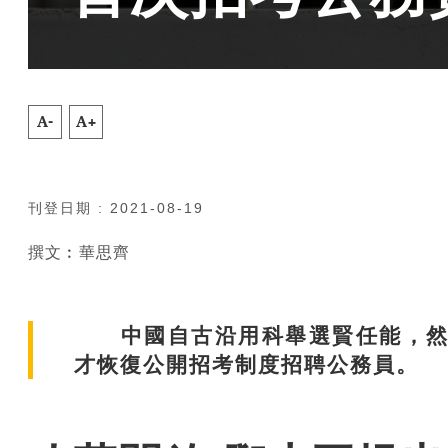
A-
A+
刊登日期 : 2021-08-19
撰文︰華思齊
中國自古沿用科舉選賢任能，然而
才恢復公開招考制度招聘公務員。