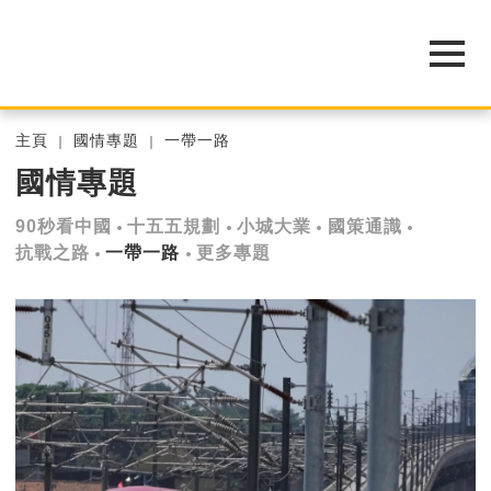
主頁
國情專題
一帶一路
國情專題
90秒看中國
十五五規劃
小城大業
國策通識
抗戰之路
一帶一路
更多專題