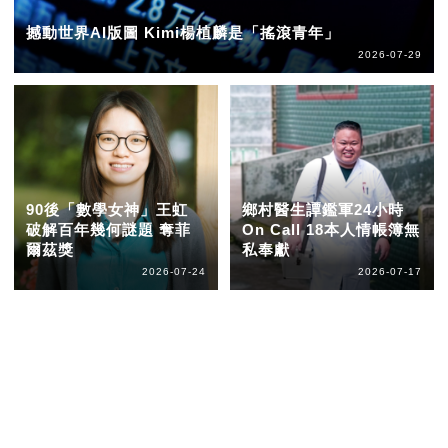
撼動世界AI版圖 Kimi楊植麟是「搖滾青年」
2026-07-29
90後「數學女神」王虹
鄉村醫生譚鑑軍24小時
破解百年幾何謎題 奪菲
On Call 18本人情帳簿無
爾茲獎
私奉獻
2026-07-24
2026-07-17