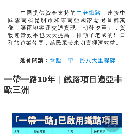
中國提供資金支持的
中老鐵路
，連接中
國雲南省昆明市和東南亞國家老撾首都萬
像，讓兩地客運交通實現「朝發夕至」，貨
物運輸效率也大大提高，推動了老國的出口
和旅遊業發展，給民眾帶來切實經濟效益。
延伸閱讀：
盤點一帶一路八大里程碑
一帶一路10年｜鐵路項目遍亞非
歐三洲