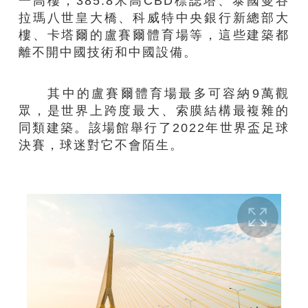
一高樓，385.8米高CBD標誌塔、泰國曼谷
拉瑪八世皇大橋、科威特中央銀行新總部大
樓、卡塔爾的盧賽爾體育場等，這些建築都
離不開中國技術和中國設備。
其中的盧賽爾體育場最多可容納9萬觀
眾，是世界上跨度最大、索膜結構最複雜的
同類建築。該場館舉行了2022年世界盃足球
決賽，球迷對它不會陌生。