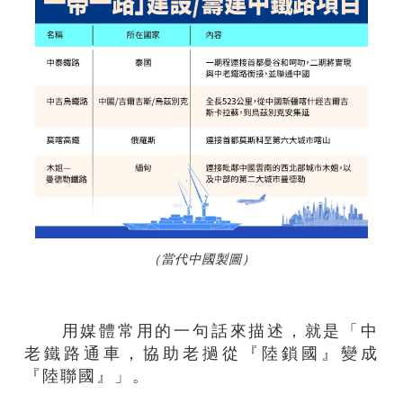
（當代中國製圖）
用媒體常用的一句話來描述，就是「中
老鐵路通車，協助老撾從『陸鎖國』變成
『陸聯國』」。