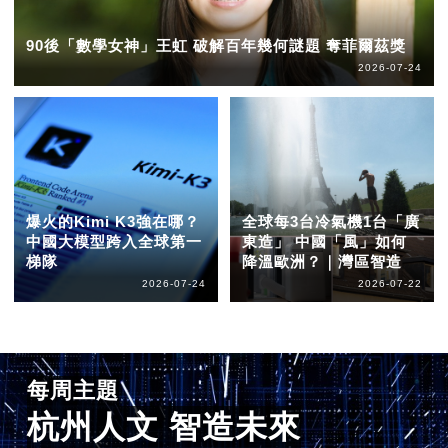
90後「數學女神」王虹 破解百年幾何謎題 奪菲爾茲獎
2026-07-24
爆火的Kimi K3強在哪？
全球每3台冷氣機1台「廣
中國大模型跨入全球第一
東造」 中國「風」如何
梯隊
降溫歐洲？｜灣區智造
2026-07-24
2026-07-22
每周主題
杭州人文 智造未來