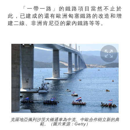
「一帶一路」的鐵路項目當然不止於
此，已建成的還有歐洲匈塞鐵路的改造和增
建二線、非洲肯尼亞的蒙內鐵路等等。
克羅地亞佩列沙茨大橋通車為中克、中歐合作樹立新的典
範。（圖片來源：Getty）