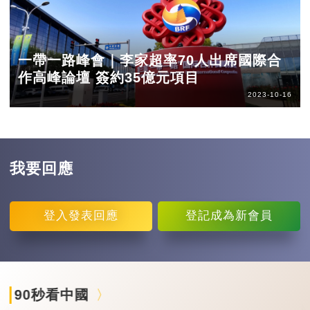
一帶一路峰會｜李家超率70人出席國際合
作高峰論壇 簽約35億元項目
2023-10-16
我要回應
登入
發表回應
登記
成為新會員
90秒看中國