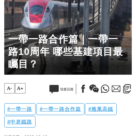
一帶一路合作篇｜一帶一
路10周年 哪些基建項目最
矚目？
A-
A+
我要回應
一帶一路
一帶一路合作篇
雅萬高鐵
中老鐵路