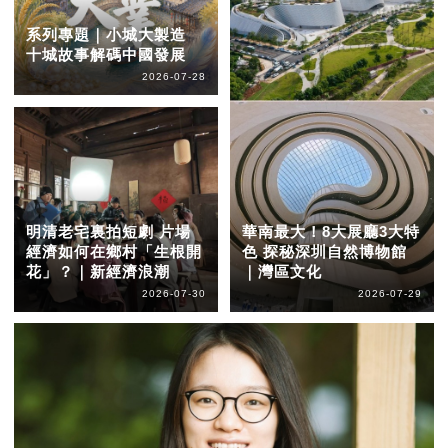
系列專題｜小城大製造
十城故事解碼中國發展
2026-07-28
明清老宅裏拍短劇 片場
華南最大！8大展廳3大特
經濟如何在鄉村「生根開
色 探秘深圳自然博物館
花」？｜新經濟浪潮
｜灣區文化
2026-07-30
2026-07-29